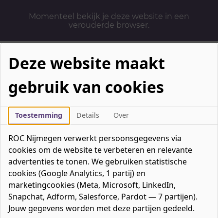
Momenteel bekijk je deze website in een
verouderde browser.
Deze website maakt
gebruik van cookies
Mbo-opleidingen
Werken & Leren
Toestemming
Details
Over
Mavo / havo / vwo
ROC Nijmegen verwerkt persoonsgegevens via
Contact
cookies om de website te verbeteren en relevante
Over ons
advertenties te tonen. We gebruiken statistische
cookies (Google Analytics, 1 partij) en
Bedrijven
marketingcookies (Meta, Microsoft, LinkedIn,
favorieten
Favorieten
0
Snapchat, Adform, Salesforce, Pardot — 7 partijen).
Mijn ROC
Jouw gegevens worden met deze partijen gedeeld.
Zoeken
Zoeken