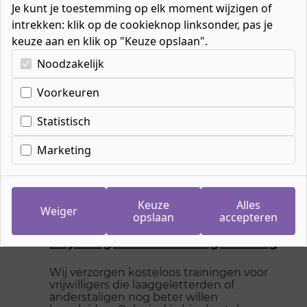
Je kunt je toestemming op elk moment wijzigen of
intrekken: klik op de cookieknop linksonder, pas je
keuze aan en klik op "Keuze opslaan".
Kies uw cookie-voorkeuren
Noodzakelijk
Home
»
Werken & Leren
»
Werken en leren voor particulieren
Voorkeuren
Statistisch
Werken en leren voor
Marketing
particulieren
Keuze
Alles
Weiger
opslaan
accepteren
Vrijwilligerswerk & Begeleiding
Wij verzorgen kosteloos trainingen voor
vrijwilligers die laaggeletterden of
anderstaligen nog beter willen