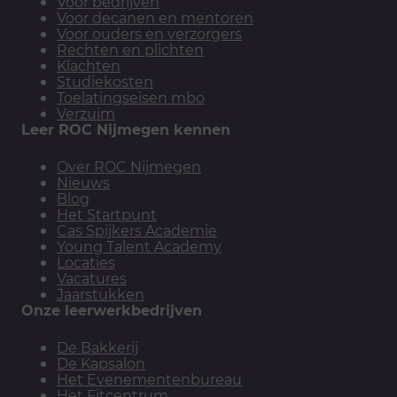
Voor bedrijven
Voor decanen en mentoren
Voor ouders en verzorgers
Rechten en plichten
Klachten
Studiekosten
Toelatingseisen mbo
Verzuim
Leer ROC Nijmegen kennen
Over ROC Nijmegen
Nieuws
Blog
Het Startpunt
Cas Spijkers Academie
Young Talent Academy
Locaties
Vacatures
Jaarstukken
Onze leerwerkbedrijven
De Bakkerij
De Kapsalon
Het Evenementenbureau
Het Fitcentrum