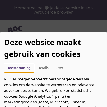
Momenteel bekijk je deze website in een
verouderde browser.
Deze website maakt
Mbo-opleidingen
gebruik van cookies
Werken & Leren
Mavo / havo / vwo
Toestemming
Details
Over
Contact
Over ons
ROC Nijmegen verwerkt persoonsgegevens via
cookies om de website te verbeteren en relevante
Bedrijven
advertenties te tonen. We gebruiken statistische
favorieten
Favorieten
0
cookies (Google Analytics, 1 partij) en
Mijn ROC
marketingcookies (Meta, Microsoft, LinkedIn,
Zoeken
Zoeken