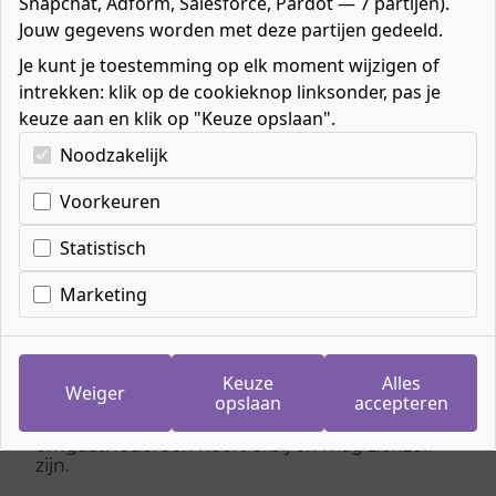
Snapchat, Adform, Salesforce, Pardot — 7 partijen).
Jouw gegevens worden met deze partijen gedeeld.
Je kunt je toestemming op elk moment wijzigen of
intrekken: klik op de cookieknop linksonder, pas je
Home
»
Contact
»
Klachten en suggesties
keuze aan en klik op "Keuze opslaan".
Kies uw cookie-voorkeuren
Noodzakelijk
Voorkeuren
Klachten en
Statistisch
suggesties van
studenten
Marketing
Wij vinden het heel belangrijk dat al onze
Keuze
Alles
studenten het beste uit zichzelf halen. Daar
Weiger
opslaan
accepteren
helpen wij je graag bij. Ook vinden wij het
belangrijk dat iedereen respectvol met elkaar
omgaat. Iedereen hoort erbij en mag zichzelf
zijn.