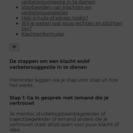
verbetersuggestie in te dienen
Voorbeelden van klachten en
verbetersuggesties
Heb jij hulp of advies nodig?
Wil je weten wat jouw rechten en plichten
zijn?
Klachtenformulier
Snel
naar
De stappen om een klacht en/of
menu
verbetersuggestie in te dienen
openen
Hieronder leggen we je stap voor stap uit hoe
het werkt.
Stap 1: Ga in gesprek met iemand die je
vertrouwt
Je mentor, studieloopbaanbegeleider of
trajectbegeleider of iemand anders die je
vertrouwt staat altijd open voor jouw klacht of
idee.