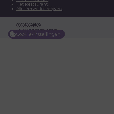
Het Restaurant
Alle leerwerkbedrijven
Facebook
Twitter
Instagram
Linkedin
YouTube
RSS
Privacy statement
Sitemap
Cookie-instellingen