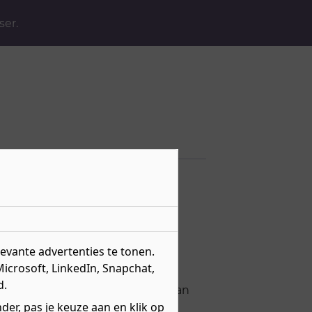
ser.
ners
artners
vante advertenties te tonen.
Microsoft, LinkedIn, Snapchat,
d.
n die ook voor onze partners van
er, pas je keuze aan en klik op