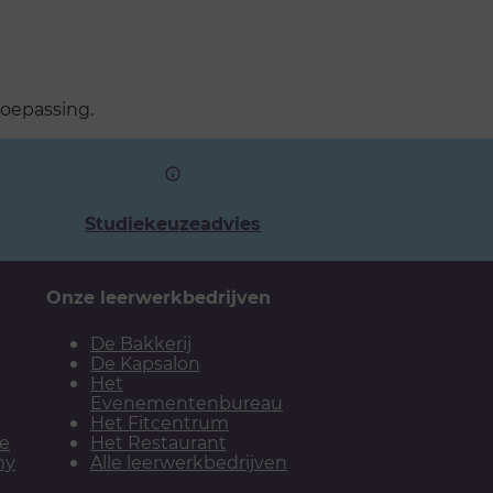
oepassing.
Studiekeuzeadvies
Onze leerwerkbedrijven
De Bakkerij
De Kapsalon
Het
Evenementenbureau
Het Fitcentrum
ie
Het Restaurant
my
Alle leerwerkbedrijven