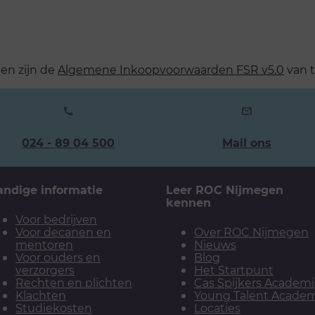
en zijn de
Algemene Inkoopvoorwaarden FSR v5.0
van t
Ons
024 - 89 04 500
Mail ons
telefoonnummer:
andige informatie
Leer ROC Nijmegen
kennen
Voor bedrijven
Voor decanen en
Over ROC Nijmegen
mentoren
Nieuws
Voor ouders en
Blog
verzorgers
Het Startpunt
Rechten en plichten
Cas Spijkers Academ
Klachten
Young Talent Acade
Studiekosten
Locaties