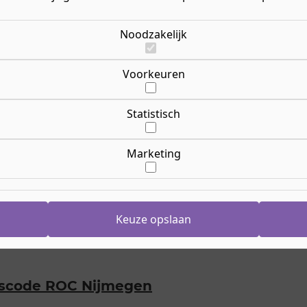
Noodzakelijk
Voorkeuren
idersregeling
Statistisch
ode
Marketing
enschapsstatuut
Keuze opslaan
itscode ROC Nijmegen