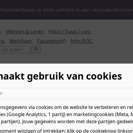
enteel bekijk je deze website in een verouderde brow
n
Werken & Leren
Mavo / havo / vwo
favorieten
ns
Bedrijven
Favorieten
0
Mijn ROC
Zoeken
maakt gebruik van cookies
ichten
»
Rechten en plichten voor medewerkers en part
er
ten voor medewerkers en p
sgegevens via cookies om de website te verbeteren en rele
es (Google Analytics, 1 partij) en marketingcookies (Meta, 
 partijen). Jouw gegevens worden met deze partijen gedeel
 een aantal codes en kennen we een aantal reglemente
oment wijzigen of intrekken: klik op de cookieknop linksond