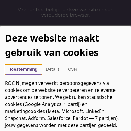
Momenteel bekijk je deze website in een
verouderde browser.
Deze website maakt
gebruik van cookies
Mbo-opleidingen
Werken & Leren
Toestemming
Details
Over
Mavo / havo / vwo
ROC Nijmegen verwerkt persoonsgegevens via
Contact
cookies om de website te verbeteren en relevante
Over ons
advertenties te tonen. We gebruiken statistische
cookies (Google Analytics, 1 partij) en
Bedrijven
marketingcookies (Meta, Microsoft, LinkedIn,
favorieten
Favorieten
0
Snapchat, Adform, Salesforce, Pardot — 7 partijen).
Mijn ROC
Jouw gegevens worden met deze partijen gedeeld.
Zoeken
Zoeken