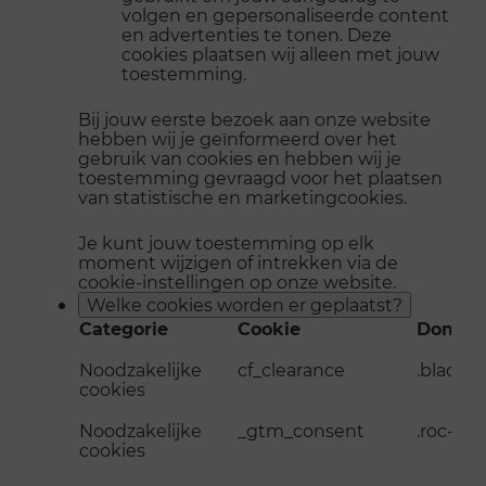
volgen en gepersonaliseerde content
en advertenties te tonen. Deze
cookies plaatsen wij alleen met jouw
toestemming.
Bij jouw eerste bezoek aan onze website
hebben wij je geïnformeerd over het
gebruik van cookies en hebben wij je
toestemming gevraagd voor het plaatsen
van statistische en marketingcookies.
Je kunt jouw toestemming op elk
moment wijzigen of intrekken via de
cookie-instellingen op onze website.
Welke cookies worden er geplaatst?
Categorie
Cookie
Domei
Noodzakelijke
cf_clearance
.blackth
cookies
Noodzakelijke
_gtm_consent
.roc-ni
cookies