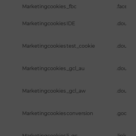
Marketingcookies
_fbc
.facebo
Marketingcookies
IDE
.doublec
Marketingcookies
test_cookie
.doublec
Marketingcookies
_gcl_au
.doublec
Marketingcookies
_gcl_aw
.doublec
Marketingcookies
conversion
.google
Marketingcookies
li_gc
.linked