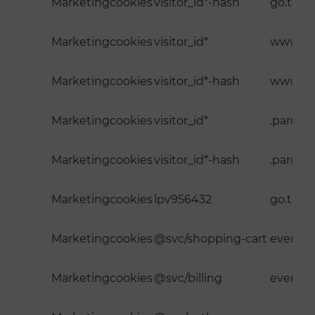
Marketingcookies
visitor_id*-hash
go.to.r
Marketingcookies
visitor_id*
www.roc
Marketingcookies
visitor_id*-hash
www.roc
Marketingcookies
visitor_id*
.pardot
Marketingcookies
visitor_id*-hash
.pardot
Marketingcookies
lpv956432
go.to.r
Marketingcookies
@svc/shopping-cart
events.
Marketingcookies
@svc/billing
events.