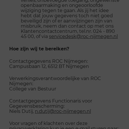
openbaarmaking en ongeoorloofde
wijziging tegen te gaan. Als jij het idee
hebt dat jouw gegevens toch niet goed
beveiligd zijn of er aanwijzingen zijn van
misbruik, neem dan contact op met ons
Klantencontactcentrum, tel.nr. 024 - 890
45 00, of via
servicedesk@roc-nijmegen.nl
Hoe zijn wij te bereiken?
Contactgegevens ROC Nijmegen:
Campusbaan 12, 6512 BT Nijmegen
Verwerkingsverantwoordelijke van ROC
Nijmegen:
College van Bestuur
Contactgegevens Functionaris voor
Gegevensbescherming:
Niels Dutij,
n.dutij@roc-nijmegen.nl
Voor vragen of klachten over deze
privacyverklaring kun je een e-mail sturen naar: