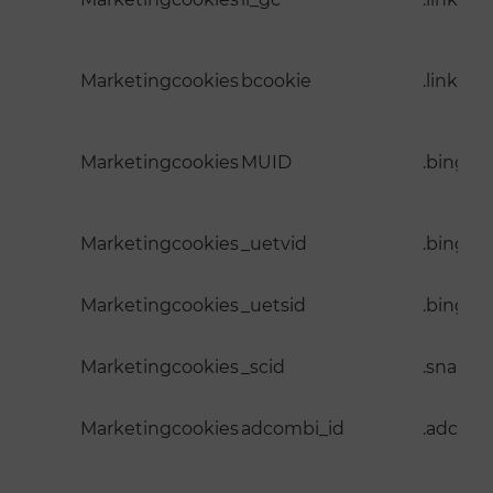
Marketingcookies
bcookie
.linked
Marketingcookies
MUID
.bing.c
Marketingcookies
_uetvid
.bing.c
Marketingcookies
_uetsid
.bing.c
Marketingcookies
_scid
.snapch
Marketingcookies
adcombi_id
.adcom