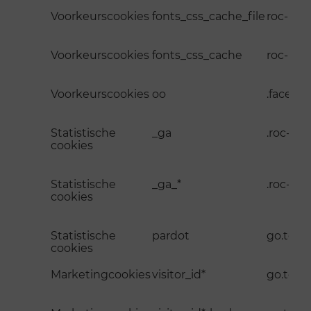
Voorkeurscookies
fonts_css_cache_file
roc-nij
Voorkeurscookies
fonts_css_cache
roc-nij
Voorkeurscookies
oo
.facebo
Statistische
_ga
.roc-ni
cookies
Statistische
_ga_*
.roc-ni
cookies
Statistische
pardot
go.to.r
cookies
Marketingcookies
visitor_id*
go.to.r