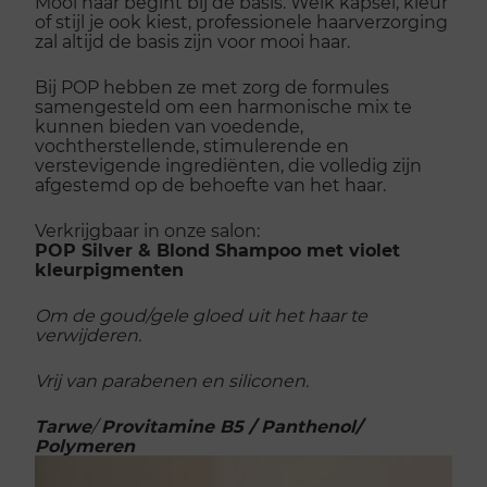
Mooi haar begint bij de basis. Welk kapsel, kleur
of stijl je ook kiest, professionele haarverzorging
zal altijd de basis zijn voor mooi haar.
Bij POP hebben ze met zorg de formules
samengesteld om een harmonische mix te
kunnen bieden van voedende,
vochtherstellende, stimulerende en
verstevigende ingrediënten, die volledig zijn
afgestemd op de behoefte van het haar.
Verkrijgbaar in onze salon:
POP Silver & Blond Shampoo met violet
kleurpigmenten
Om de goud/gele gloed uit het haar te
verwijderen.
Vrij van parabenen en siliconen.
Tarwe
/
Provitamine B5 / Panthenol/
Polymeren