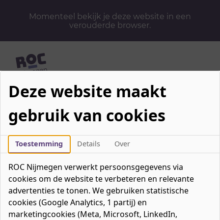
Momenteel bekijk je deze website in een
verouderde browser.
Deze website maakt
Mbo-opleidingen
gebruik van cookies
Werken & Leren
Mavo / havo / vwo
Contact
Toestemming
Details
Over
Over ons
ROC Nijmegen verwerkt persoonsgegevens via
Bedrijven
cookies om de website te verbeteren en relevante
favorieten
advertenties te tonen. We gebruiken statistische
Favorieten
0
cookies (Google Analytics, 1 partij) en
Mijn ROC
marketingcookies (Meta, Microsoft, LinkedIn,
Zoeken
Zoeken