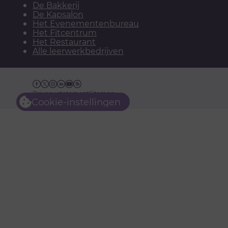
De Bakkerij
De Kapsalon
Het Evenementenbureau
Het Fitcentrum
Het Restaurant
Alle leerwerkbedrijven
Facebook
Twitter
Instagram
Linkedin
YouTube
RSS
Privacy statement
Sitemap
Cookie-instellingen