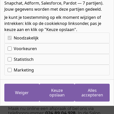
Snapchat, Adform, Salesforce, Pardot — 7 partijen).
Jouw gegevens worden met deze partijen gedeeld.
Je kunt je toestemming op elk moment wijzigen of
intrekken: klik op de cookieknop linksonder, pas je
Home
»
Organisatie
»
Onze leerwerkbedrijven
»
keuze aan en klik op "Keuze opslaan".
De Kapsalon
Kies uw cookie-voorkeuren
Noodzakelijk
Voorkeuren
De Kapsalon
Statistisch
Laat je verwennen in De Kapsalon. Een nieuwe
Marketing
coupe, kleurtje of bijpunten? Geen probleem. In
De Kapsalon word je verwend door onze
studenten. De prijzen van onze behandelingen
en producten zijn permanent laag.
Keuze
Alles
Weiger
opslaan
accepteren
Op naar een nieuwe coupe!
Maak nu online een afspraak of bel ons via
telefoonnummer:
024 89 04 928.
In de Salon