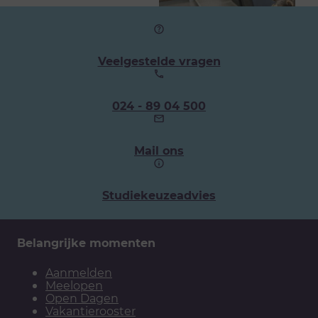
Veelgestelde vragen
Ons
024 - 89 04 500
telefoonnummer:
Mail ons
Studiekeuzeadvies
Belangrijke momenten
Aanmelden
Meelopen
Open Dagen
Vakantierooster