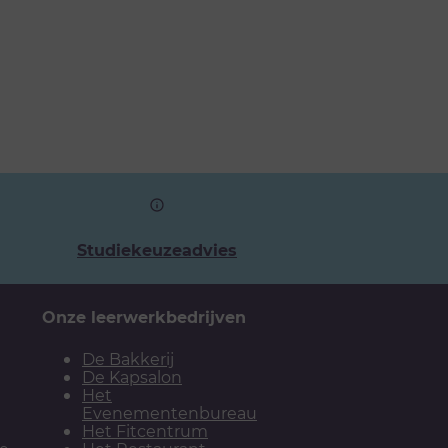
Studiekeuzeadvies
Onze leerwerkbedrijven
De Bakkerij
De Kapsalon
Het
Evenementenbureau
Het Fitcentrum