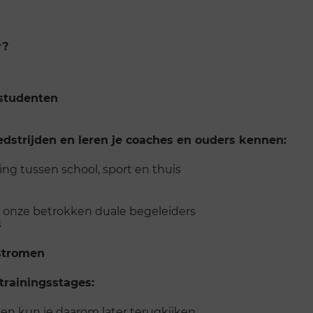
y?
studenten
dstrijden en leren je coaches en ouders kennen:
ing tussen school, sport en thuis
 onze betrokken duale begeleiders
s
nstromen
trainingsstages:
n kun je daarom later terugkijken