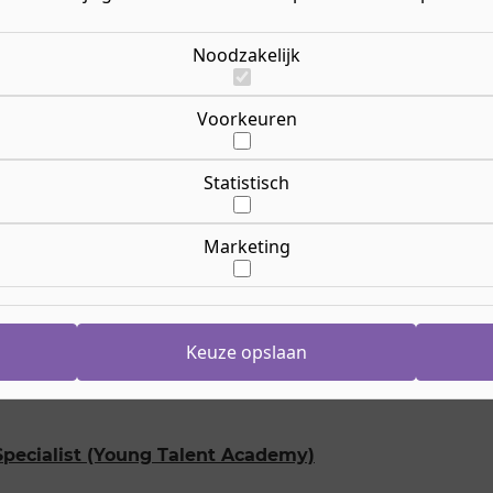
vormt vaak een uitdaging
Noodzakelijk
alles aan om studenten, waar dan ook, deel te laten n
n trainingslocatie in Nederland of het buitenland bezig
everlaat is bij alles wat je tegenkomt.
Voorkeuren
list (Young Talent Academy)
Statistisch
 de opleiding Marketing & Communication Specialist aa
een baan in een bedrijf dat met sport te maken heeft. Z
Marketing
e spotlights of bedenkt een actie voor een product, diens
anches: profit, non-profit, overheid of event- muziek 
Keuze opslaan
ieronder en meld je online aan. Dat kost je maar 10 minu
pecialist (Young Talent Academy)