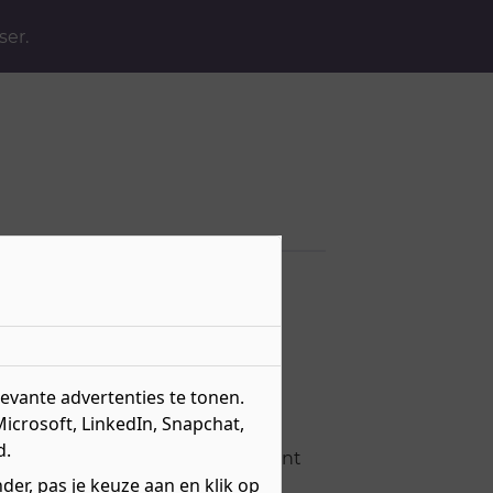
ser.
vante advertenties te tonen.
Microsoft, LinkedIn, Snapchat,
d.
grijk als jouw sport? Young Talent
n van een opleiding.
er, pas je keuze aan en klik op