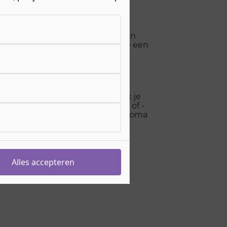
emen aan onze opleiding. Dat kan
 zijn met hun studie. Ook heb je een
n. Als gedreven topsporter maak je
oals bijvoorbeeld een sportclub of -
t of (sport)bedrijf. Maar dit diploma
& entertainmentbranche.
Alles accepteren
ten!