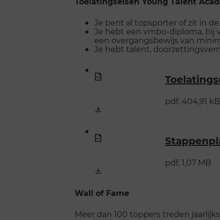
Toelatingseisen Young Talent Aca
Je bent al topsporter of zit in d
Je hebt een vmbo-diploma, bij 
een overgangsbewijs van minim
Je hebt talent, doorzettingsver
Toelatings
pdf, 404,91 kB
Stappenpl
pdf, 1,07 MB
Wall of Fame
Meer dan 100 toppers treden jaarlij