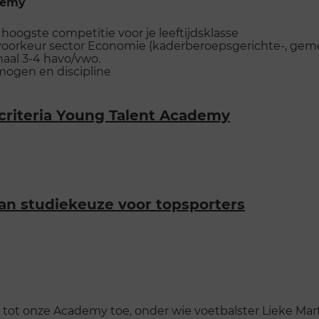
demy
e hoogste competitie voor je leeftijdsklasse
voorkeur sector Economie (kaderberoepsgerichte-, geme
aal 3-4 havo/vwo.
mogen en discipline
criteria Young Talent Academy
an studiekeuze voor topsporters
ks tot onze Academy toe, onder wie voetbalster Lieke Ma