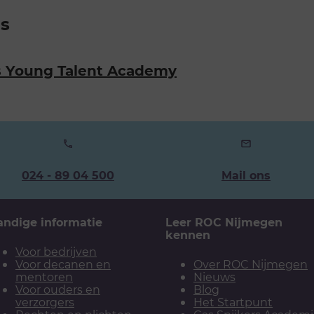
s
s Young Talent Academy
Ons
024 - 89 04 500
Mail ons
telefoonnummer:
andige informatie
Leer ROC Nijmegen
kennen
Voor bedrijven
Voor decanen en
Over ROC Nijmegen
mentoren
Nieuws
Voor ouders en
Blog
verzorgers
Het Startpunt