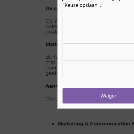
"Keuze opslaan".
De combinatie school en topsport 
Kies uw cookie-voorkeuren
Op Young Talent Academy doen we er 
betekenen dat studenten thuis, op ee
duale begeleider die jouw steun en to
Marketing & Communication Specia
Bij Young Talent Academy bieden wij
met dit diploma op zak meer kans op 
bond. Je zet dan een (sport)merk in d
geeft ook toegang tot veel andere br
Aanmelden
Weiger
Check alle details van de opleiding h
Marketing & Communication S