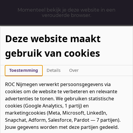
Momenteel bekijk je deze website in een
verouderde browser.
Deze website maakt
gebruik van cookies
Mbo-opleidingen
Werken & Leren
Toestemming
Details
Over
Mavo / havo / vwo
ROC Nijmegen verwerkt persoonsgegevens via
Contact
cookies om de website te verbeteren en relevante
Over ons
advertenties te tonen. We gebruiken statistische
cookies (Google Analytics, 1 partij) en
Bedrijven
marketingcookies (Meta, Microsoft, LinkedIn,
favorieten
Favorieten
0
Snapchat, Adform, Salesforce, Pardot — 7 partijen).
Mijn ROC
Jouw gegevens worden met deze partijen gedeeld.
Zoeken
Zoeken