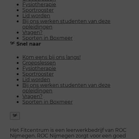
Fysiotherapie
Sportrooster
Lid worden
Bij ons werken studenten van deze
opleidingen
Vragen?
Sporten in Boxmeer
Snel naar
Kom eens bij ons langs!
Groepslessen
Fysiotherapie
Sportrooster
Lid worden
Bij ons werken studenten van deze
opleidingen
Vragen?
Sporten in Boxmeer
Snel
naar
Het Fitcentrum is een leerwerkbedrijf van ROC
menu
Nijmegen. ROC Nijmegen zorgt voor een goed
openen