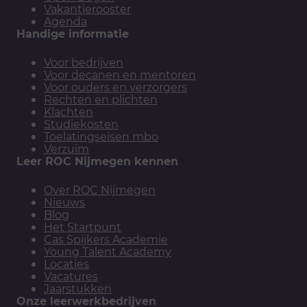
Vakantierooster
Agenda
Handige informatie
Voor bedrijven
Voor decanen en mentoren
Voor ouders en verzorgers
Rechten en plichten
Klachten
Studiekosten
Toelatingseisen mbo
Verzuim
Leer ROC Nijmegen kennen
Over ROC Nijmegen
Nieuws
Blog
Het Startpunt
Cas Spijkers Academie
Young Talent Academy
Locaties
Vacatures
Jaarstukken
Onze leerwerkbedrijven