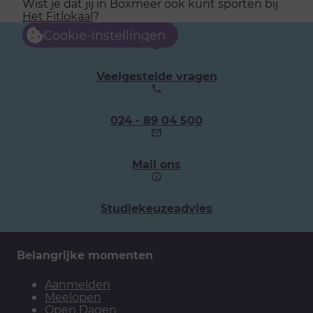
Wist je dat jij in Boxmeer ook kunt sporten bij
Het Fitlokaal
?
Cookie-instellingen
Veelgestelde vragen
Ons
024 - 89 04 500
telefoonnummer:
Mail ons
Studiekeuzeadvies
Belangrijke momenten
Aanmelden
Meelopen
Open Dagen