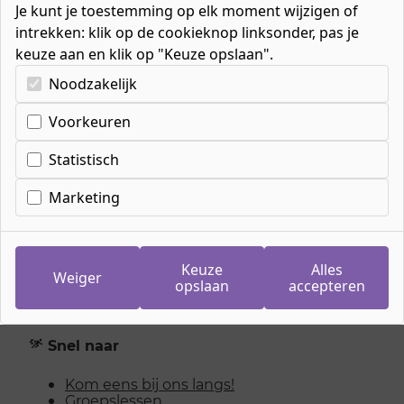
Je kunt je toestemming op elk moment wijzigen of
intrekken: klik op de cookieknop linksonder, pas je
keuze aan en klik op "Keuze opslaan".
Kies uw cookie-voorkeuren
Noodzakelijk
Home
»
Organisatie
»
Onze leerwerkbedrijven
»
Het Fitcentrum
Voorkeuren
Statistisch
Het Fitcentrum
Marketing
Wil je fitter worden? Je energieker voelen?
Kom dan naar het Fitcentrum. Daar helpen we
Keuze
Alles
jou een gezonde leefstijl te ontwikkelen met
Weiger
opslaan
accepteren
verschillende trainingen en deskundige
begeleiding.
Snel naar
Kom eens bij ons langs!
Groepslessen