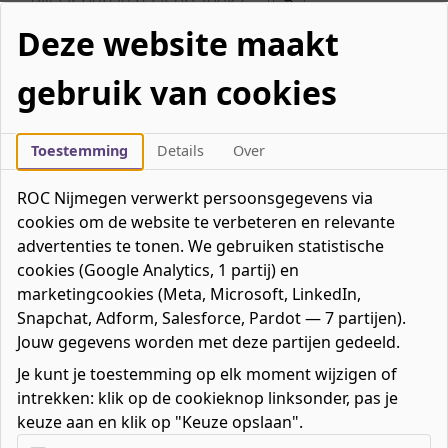
Deze website maakt
gebruik van cookies
Toestemming
Details
Over
ROC Nijmegen verwerkt persoonsgegevens via
cookies om de website te verbeteren en relevante
Een mbo-opleiding
advertenties te tonen. We gebruiken statistische
cookies (Google Analytics, 1 partij) en
kiezen
marketingcookies (Meta, Microsoft, LinkedIn,
Snapchat, Adform, Salesforce, Pardot — 7 partijen).
Het kiezen van de juiste mbo-opleiding kan
Jouw gegevens worden met deze partijen gedeeld.
spannend zijn. Verdiep je daarom goed in wat
jouw talenten zijn en welke opleiding écht bij
Je kunt je toestemming op elk moment wijzigen of
jou past. Bij die studiekeuze wil ROC Nijmegen
intrekken: klik op de cookieknop linksonder, pas je
jou helpen! Tussen meer dan 150 opleidingen
keuze aan en klik op "Keuze opslaan".
verdeeld over 15 werkvelden zit vast ook jouw
droomopleiding.
Kies uw cookie-voorkeuren