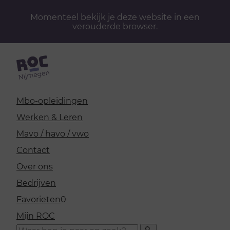
Momenteel bekijk je deze website in een
verouderde browser.
Mbo-opleidingen
Werken & Leren
Mavo / havo / vwo
Contact
Over ons
Bedrijven
favorieten
Favorieten
0
Mijn ROC
Zoeken
Zoeken