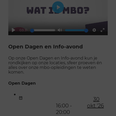
Play
03:31
Play
Mute
Settings
Enter
fullsc
Open Dagen en Info-avond
Op onze Open Dagen en Info-avond kun je
rondkijken op onze locaties, sfeer proeven én
alles over onze mbo-opleidingen te weten
komen.
Open Dagen
30
16:00 -
okt '26
20:00