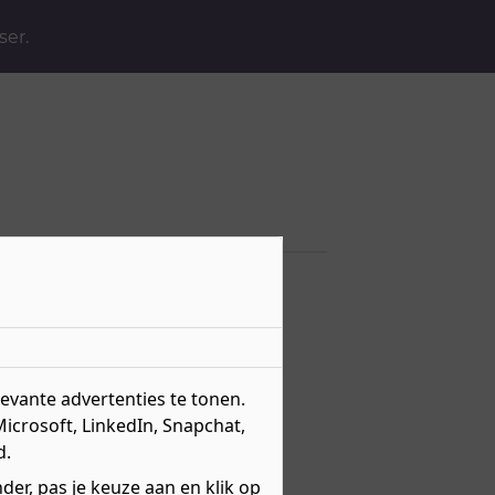
ser.
vante advertenties te tonen.
Microsoft, LinkedIn, Snapchat,
d.
ngekende mogelijkheden in het
er, pas je keuze aan en klik op