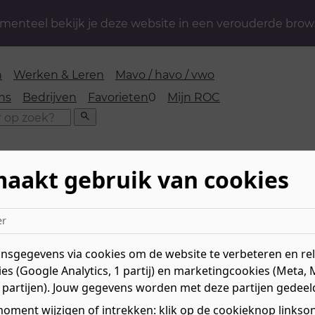
enteel bekijk je deze website in een verouderde brow
n
Werken & Leren
Mavo / havo / vwo
favorieten
ns
Bedrijven
Favorieten
0
Mijn ROC
Zoeken
maakt gebruik van cookies
iek, Transport en Logistiek
er
nsport en Logistiek
sgegevens via cookies om de website te verbeteren en rele
es (Google Analytics, 1 partij) en marketingcookies (Meta, 
 partijen). Jouw gegevens worden met deze partijen gedeel
g! Nieuwe technologische ontwikkelingen zorgen voor o
benutten van auto’s, vrachtwagens en vliegtuigen.
oment wijzigen of intrekken: klik op de cookieknop linksond