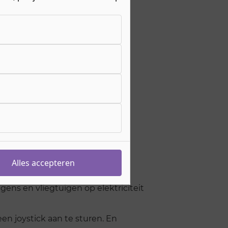
komst tegemoet!
Alles accepteren
ens en vliegtuigen op elektriciteit
n joystick aan te sturen. En