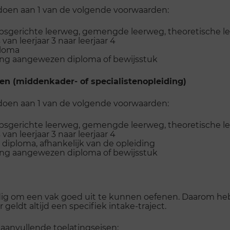
ldoen aan 1 van de volgende voorwaarden:
sgerichte leerweg, gemengde leerweg, theoretische l
an leerjaar 3 naar leerjaar 4
ploma
eling aangewezen diploma of bewijsstuk
en (middenkader- of specialistenopleiding)
ldoen aan 1 van de volgende voorwaarden:
sgerichte leerweg, gemengde leerweg, theoretische l
an leerjaar 3 naar leerjaar 4
 diploma, afhankelijk van de opleiding
eling aangewezen diploma of bewijsstuk
nodig om een vak goed uit te kunnen oefenen. Daarom
geldt altijd een specifiek intake-traject.
 aanvullende toelatingseisen: