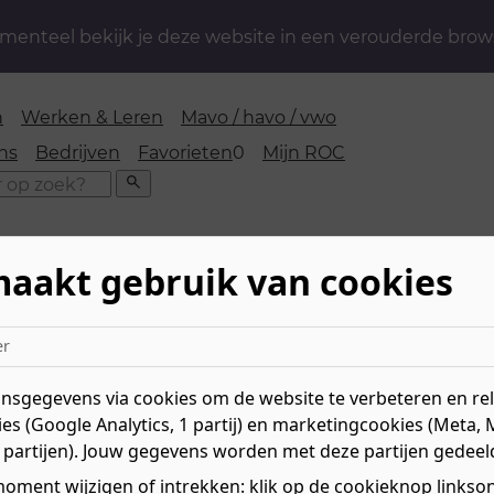
enteel bekijk je deze website in een verouderde brow
n
Werken & Leren
Mavo / havo / vwo
favorieten
ns
Bedrijven
Favorieten
0
Mijn ROC
Zoeken
maakt gebruik van cookies
seisen
er
sgegevens via cookies om de website te verbeteren en rele
es (Google Analytics, 1 partij) en marketingcookies (Meta, 
 partijen). Jouw gegevens worden met deze partijen gedeel
us. Je vooropleiding bepaalt op welk niveau je kunt begi
, of binnenkort gaat halen. Voor niveau 1-opleidingen (
oment wijzigen of intrekken: klik op de cookieknop linksond