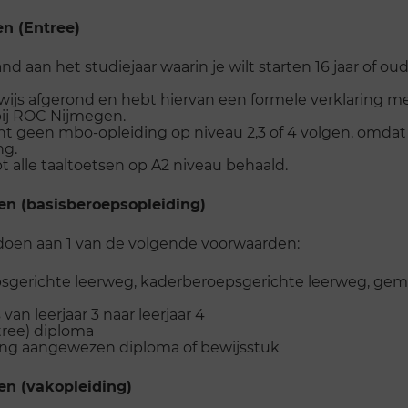
en (Entree)
d aan het studiejaar waarin je wilt starten 16 jaar of oud
rwijs afgerond en hebt hiervan een formele verklaring m
bij ROC Nijmegen.
t geen mbo-opleiding op niveau 2,3 of 4 volgen, omdat 
ng.
 alle taaltoetsen op A2 niveau behaald.
en (basisberoepsopleiding)
ldoen aan 1 van de volgende voorwaarden:
sgerichte leerweg, kaderberoepsgerichte leerweg, ge
an leerjaar 3 naar leerjaar 4
tree) diploma
eling aangewezen diploma of bewijsstuk
en (vakopleiding)