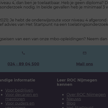
veau 4, dan ben je toelaatbaar. Heb je geen diploma? Da
sonderzoek nodig. In beide gevallen heb je minimaal 3 
21): Je hebt de onderwijsroute voor niveau 4 afgerond m
ief advies van Het Startpunt na een toelatingsonderzoe
latingseisen van een van onze mbo-opleidingen? Neem dan
Ons
024 - 89 04 500
Mail ons
telefoonnummer:
andige informatie
Leer ROC Nijmegen
kennen
Voor bedrijven
Voor decanen en
Over ROC Nijmegen
mentoren
Nieuws
Voor ouders en
Blog
verzorgers
Het Startpunt