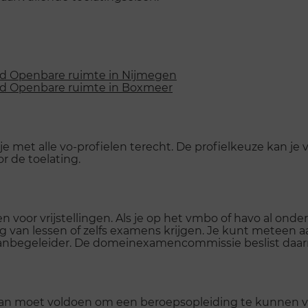
eid Openbare ruimte in Nijmegen
eid Openbare ruimte in Boxmeer
e met alle vo-profielen terecht. De profielkeuze kan j
or de toelating.
 voor vrijstellingen. Als je op het vmbo of havo al on
ing van lessen of zelfs examens krijgen. Je kunt meteen 
aanbegeleider. De domeinexamencommissie beslist daarn
e aan moet voldoen om een beroepsopleiding te kunnen v