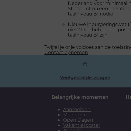
Nederland voor minimaal ni
Startpunt na een toelating
taalniveau B1 nodig.
Nieuwe inburgeringswet (20
niet? Dan heb je een posit
taalniveau B1 zijn.
Twijfel je of je voldoet aan de toe
Contact opnemen
Veelgestelde vragen
Belangrijke momenten
H
Aanmelden
Meelopen
Open Dagen
Vakantierooster
Agenda