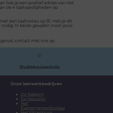
n heb je een positief advies van Het
van de 4 taalvaardigheden op
et een taalniveau op B1. Heb je dit
k nodig. In beide gevallen moet jouw
 gerust contact met ons op.
Studiekeuzeadvies
Onze leerwerkbedrijven
De Bakkerij
De Kapsalon
Het
Evenementenbureau
Het Fitcentrum