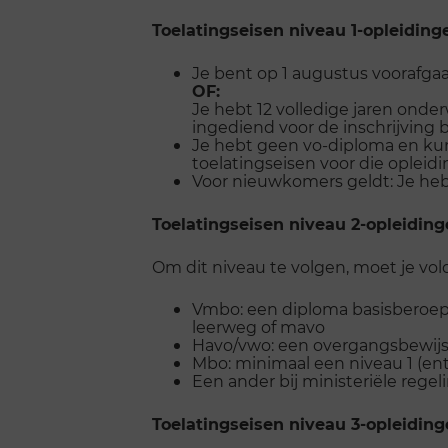
Snel
naar
Toelatingseisen niveau 1-opleiding
menu
openen
Je bent op 1 augustus voorafgaan
OF:
Je hebt 12 volledige jaren onde
ingediend voor de inschrijving 
Je hebt geen vo-diploma en kun
toelatingseisen voor die opleidi
Voor nieuwkomers geldt: Je hebt
Toelatingseisen niveau 2-opleiding
Om dit niveau te volgen, moet je vo
Vmbo: een diploma basisberoep
leerweg of mavo
Havo/vwo: een overgangsbewijs v
Mbo: minimaal een niveau 1 (en
Een ander bij ministeriële reg
Toelatingseisen niveau 3-opleiding