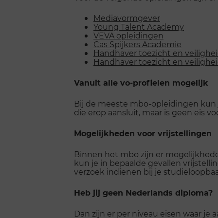
Mediavormgever
Young Talent Academy
VEVA opleidingen
Cas Spijkers Academie
Handhaver toezicht en veiligh
Handhaver toezicht en veiligh
Vanuit alle vo-profielen mogelijk
Bij de meeste mbo-opleidingen kun j
die erop aansluit, maar is geen eis vo
Mogelijkheden voor vrijstellingen
Binnen het mbo zijn er mogelijkheden
kun je in bepaalde gevallen vrijstell
verzoek indienen bij je studieloopb
Heb jij geen Nederlands diploma?
Dan zijn er per niveau eisen waar j