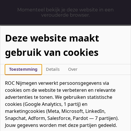
Momenteel bekijk je deze website in een
verouderde browser.
Deze website maakt
gebruik van cookies
Mbo-opleidingen
Werken & Leren
Toestemming
Details
Over
Mavo / havo / vwo
ROC Nijmegen verwerkt persoonsgegevens via
Contact
cookies om de website te verbeteren en relevante
Over ons
advertenties te tonen. We gebruiken statistische
cookies (Google Analytics, 1 partij) en
Bedrijven
marketingcookies (Meta, Microsoft, LinkedIn,
favorieten
Favorieten
0
Snapchat, Adform, Salesforce, Pardot — 7 partijen).
Mijn ROC
Jouw gegevens worden met deze partijen gedeeld.
Zoeken
Zoeken