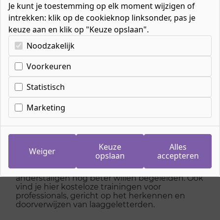
Je kunt je toestemming op elk moment wijzigen of
intrekken: klik op de cookieknop linksonder, pas je
keuze aan en klik op "Keuze opslaan".
Kies uw cookie-voorkeuren
Noodzakelijk
Home
»
Werken & Leren
»
Werken en leren voor particulieren
»
Voorkeuren
Vrijwilligerswerk & Begeleiding
Statistisch
Marketing
Vrijwilligerswerk &
Begeleiding
Keuze
Alles
Weiger
opslaan
accepteren
Wij verzorgen kosteloos trainingen voor
vrijwilligers die laaggeletterden of
anderstaligen nog beter willen begeleiden. Ook
vind je hier kosteloze trainingen voor
professionals, gericht op het herkennen en
doorverwijzen van laaggeletterden.