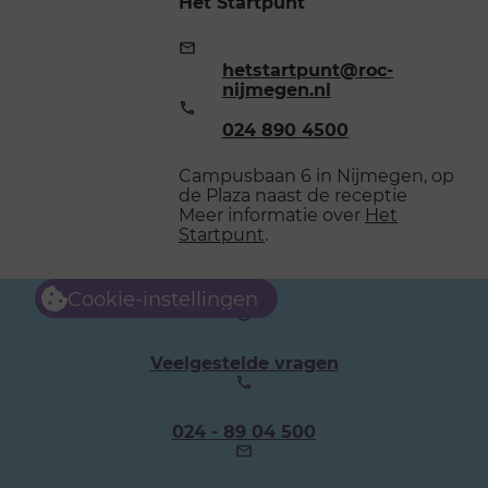
Het Startpunt
E-
mailadres:
hetstartpunt@roc-
nijmegen.nl
Telefoonnummer:
024 890 4500
Campusbaan 6 in Nijmegen, op
de Plaza naast de receptie
Meer informatie over
Het
Startpunt
.
Cookie-instellingen
Veelgestelde vragen
Ons
024 - 89 04 500
telefoonnummer: