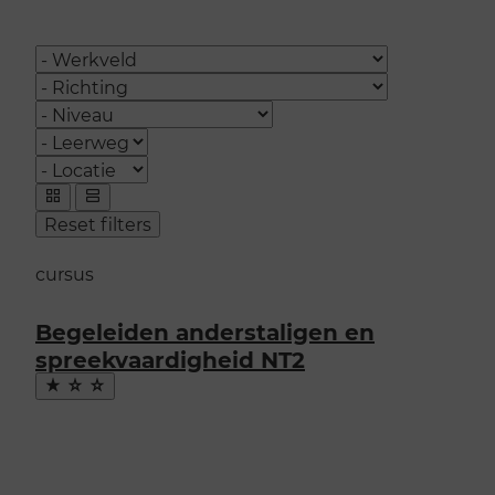
Categories
Richting
Niveau
Leerweg
Plaats
Opleidingen
weergeven
Toon
Toon
Reset filters
als:
als
als
grid
lijst
cursus
Begeleiden anderstaligen en
spreekvaardigheid NT2
Maak
favoriet