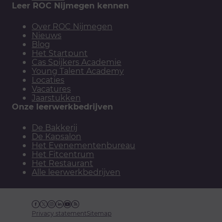
Leer ROC Nijmegen kennen
Over ROC Nijmegen
Nieuws
Blog
Het Startpunt
Cas Spijkers Academie
Young Talent Academy
Locaties
Vacatures
Jaarstukken
Onze leerwerkbedrijven
De Bakkerij
De Kapsalon
Het Evenementenbureau
Het Fitcentrum
Het Restaurant
Alle leerwerkbedrijven
Facebook
Twitter
Instagram
Linkedin
YouTube
RSS
Privacy statement
Sitemap