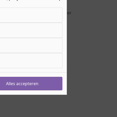
megen
startmomenten bekend. Voor meer
t opnemen met:
eters
res:
catie@roc-nijmegen.nl
oonnummer:
4-8904024
Alles accepteren