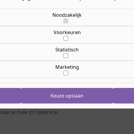
Nij
Er zijn nog geen nieuwe 
Noodzakelijk
informatie kun je contac
Gonny P
Voorkeuren
E-
mailad
edu
Telef
Statistisch
02
Marketing
Keuze opslaan
ndere vrijwilligers en
aar je mee zit tijdens je