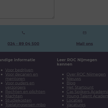
Ons
024 - 89 04 500
Mail ons
telefoonnummer:
andige informatie
Leer ROC Nijmegen
kennen
Voor bedrijven
Voor decanen en
Over ROC Nijmegen
mentoren
Nieuws
Voor ouders en
Blog
verzorgers
Het Startpunt
Rechten en plichten
Cas Spijkers Academ
Klachten
Young Talent Acade
Studiekosten
Locaties
Toelatingseisen mbo
Vacatures