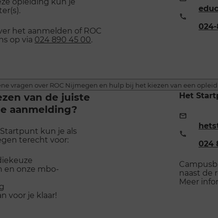
eze opleiding kun je
mailadr
educ
r(s).
Telefo
024
over het aanmelden of ROC
ns op via
024 890 45 00
.
ne vragen over ROC Nijmegen en hulp bij het kiezen van een oplei
ezen van de juiste
Het Star
 je aanmelding?
E-
mailadr
hets
Startpunt kun je als
Telefo
gen terecht voor:
024 
udiekeuze
Campusbaa
n en onze mbo-
naast de 
Meer info
ng
 voor je klaar!