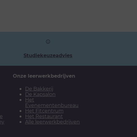
Studiekeuzeadvies
Onze leerwerkbedrijven
De Bakkerij
De Kapsalon
Het
Evenementenbureau
Het Fitcentrum
ie
Het Restaurant
my
Alle leerwerkbedrijven