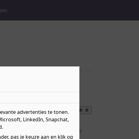
ser.
Maak
vante advertenties te tonen.
favoriet
Microsoft, LinkedIn, Snapchat,
sten
Gratis
d.
s meer over de
kosten en mogelijkheden
terstraat 45
er, pas je keuze aan en klik op