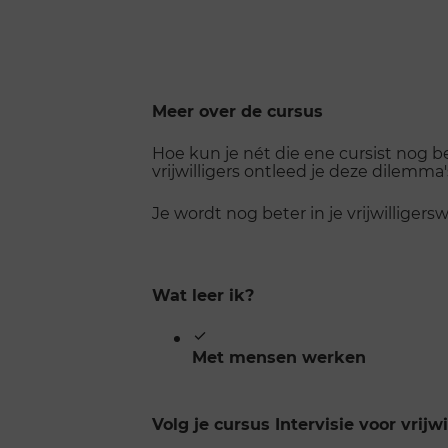
Scroll
Meer over de cursus
voorbij
galerij
Hoe kun je nét die ene cursist nog b
vrijwilligers ontleed je deze dilemma
Je wordt nog beter in je vrijwilligerswe
Wat leer ik?
Met mensen werken
Volg je cursus Intervisie voor vrij