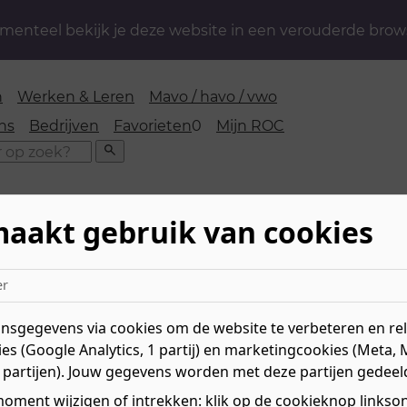
enteel bekijk je deze website in een verouderde brow
n
Werken & Leren
Mavo / havo / vwo
favorieten
ns
Bedrijven
Favorieten
0
Mijn ROC
Zoeken
maakt gebruik van cookies
er
jwilligers
sgegevens via cookies om de website te verbeteren en rele
es (Google Analytics, 1 partij) en marketingcookies (Meta, 
Ko
 partijen). Jouw gegevens worden met deze partijen gedeel
n tijdens intervisie voor
Lee
Mar
oment wijzigen of intrekken: klik op de cookieknop linksond