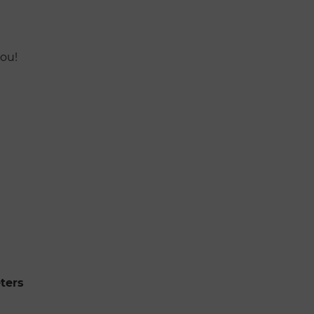
jou!
ters