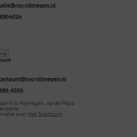
es:
atie@roc-nijmegen.nl
onnummer:
-8904024
ding
tpunt
es:
tartpunt@roc-nijmegen.nl
onnummer:
890 4500
n 6 in Nijmegen, op de Plaza
receptie
rmatie over
Het Startpunt
.