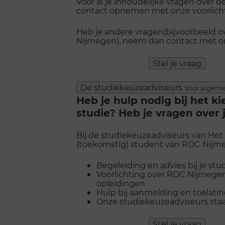
Voor al je inhoudelijke vragen over d
contact opnemen met onze voorlichte
Heb je andere vragen(bijvoorbeeld 
Nijmegen), neem dan contact met o
Stel je vraag
De studiekeuzeadviseurs
Voor algeme
Heb je hulp nodig bij het ki
studie? Heb je vragen over
Bij de studiekeuzeadviseurs van Het 
(toekomstig) student van ROC Nijme
Begeleiding en advies bij je st
Voorlichting over ROC Nijmege
opleidingen
Hulp bij aanmelding en toelati
Onze studiekeuzeadviseurs staan
Stel je vraag