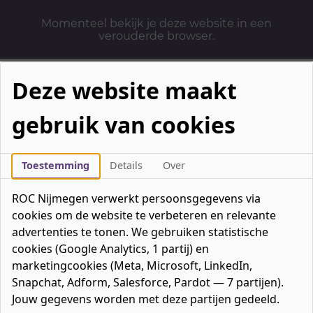
Momenteel bekijk je deze website in een
verouderde browser.
Deze website maakt
gebruik van cookies
Mbo-opleidingen
Werken & Leren
Toestemming
Details
Over
Mavo / havo / vwo
ROC Nijmegen verwerkt persoonsgegevens via
Contact
cookies om de website te verbeteren en relevante
Over ons
advertenties te tonen. We gebruiken statistische
cookies (Google Analytics, 1 partij) en
Bedrijven
marketingcookies (Meta, Microsoft, LinkedIn,
favorieten
Favorieten
0
Snapchat, Adform, Salesforce, Pardot — 7 partijen).
Mijn ROC
Jouw gegevens worden met deze partijen gedeeld.
Zoeken
Zoeken