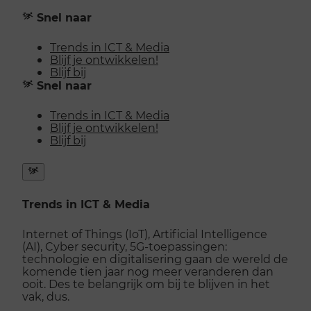
Snel naar
Trends in ICT & Media
Blijf je ontwikkelen!
Blijf bij
Snel naar
Trends in ICT & Media
Blijf je ontwikkelen!
Blijf bij
Snel
naar
Trends in ICT & Media
menu
openen
Internet of Things (IoT), Artificial Intelligence
(AI), Cyber security, 5G-toepassingen:
technologie en digitalisering gaan de wereld de
komende tien jaar nog meer veranderen dan
ooit. Des te belangrijk om bij te blijven in het
vak, dus.