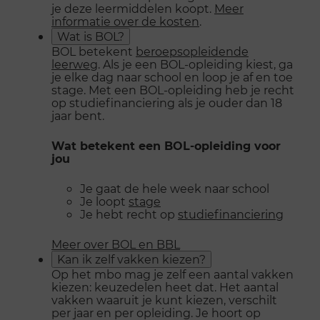
je deze leermiddelen koopt.
Meer
informatie over de kosten
.
Wat is BOL?
BOL betekent
beroepsopleidende
leerweg
. Als je een BOL-opleiding kiest, ga
je elke dag naar school en loop je af en toe
stage. Met een BOL-opleiding heb je recht
op studiefinanciering als je ouder dan 18
jaar bent.
Wat betekent een BOL-opleiding voor
jou
Je gaat de hele week naar school
Je loopt
stage
Je hebt recht op
studiefinanciering
Meer over BOL en BBL
Kan ik zelf vakken kiezen?
Op het mbo mag je zelf een aantal vakken
kiezen: keuzedelen heet dat. Het aantal
vakken waaruit je kunt kiezen, verschilt
per jaar en per opleiding. Je hoort op