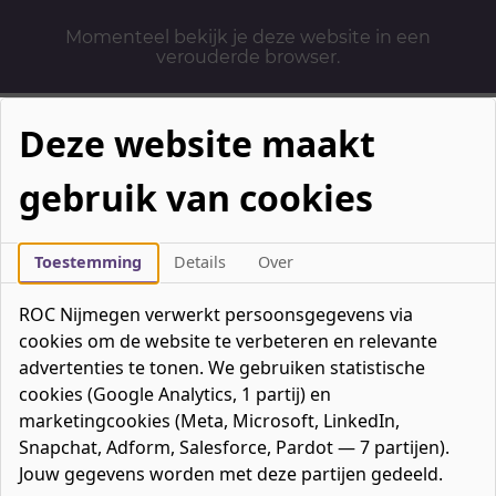
Momenteel bekijk je deze website in een
verouderde browser.
Deze website maakt
gebruik van cookies
Mbo-opleidingen
Werken & Leren
Toestemming
Details
Over
Mavo / havo / vwo
ROC Nijmegen verwerkt persoonsgegevens via
Contact
cookies om de website te verbeteren en relevante
Over ons
advertenties te tonen. We gebruiken statistische
cookies (Google Analytics, 1 partij) en
Bedrijven
marketingcookies (Meta, Microsoft, LinkedIn,
favorieten
Favorieten
0
Snapchat, Adform, Salesforce, Pardot — 7 partijen).
Mijn ROC
Jouw gegevens worden met deze partijen gedeeld.
Zoeken
Zoeken