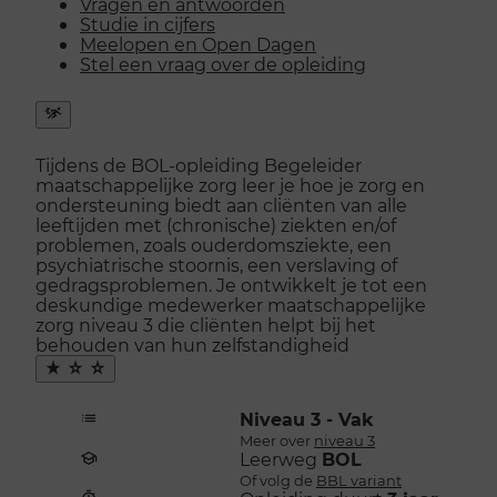
Vragen en antwoorden
Studie in cijfers
Meelopen en Open Dagen
Stel een vraag over de opleiding
Snel
naar
Tijdens de BOL-opleiding Begeleider
menu
maatschappelijke zorg leer je hoe je zorg en
openen
ondersteuning biedt aan cliënten van alle
leeftijden met (chronische) ziekten en/of
problemen, zoals ouderdomsziekte, een
psychiatrische stoornis, een verslaving of
gedragsproblemen. Je ontwikkelt je tot een
deskundige medewerker maatschappelijke
zorg niveau 3 die cliënten helpt bij het
behouden van hun zelfstandigheid
Maak
favoriet
Niveau 3 - Vak
Meer over
niveau 3
Leerweg
BOL
Of volg de
BBL variant