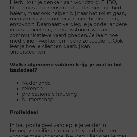
Hierbij kun je denken aan wondzorg, EHBO,
tiltechnieken (mensen in bed leggen, uit bed
halen), maar ook helpen bij naar het toilet gaan,
mensen wassen, ondersteunen bij douchen,
enzovoort. Daarnaast verdiep je je onder andere
in ziektebeelden, gedragsstoornissen en
communicatieve vaardigheden. Je leert hoe
medicijnen werken en hoe je ze toedient. Ook
leer je hoe je cliënten daarbij kan
ondersteunen.
Welke algemene vakken krijg je zoal in het
basisdeel?
Nederlands
rekenen
professionele houding
burgerschap
Profieldeel
In het profieldeel verdiep je je verder in
beroepsspecifieke kennis en vaardigheden
voor de maatschappelijke zorg. Hier start je met