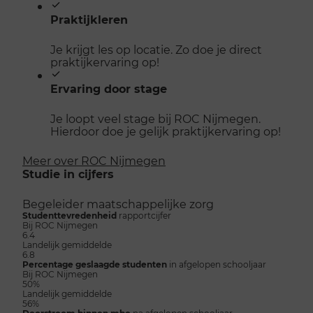
Praktijkleren
Je krijgt les op locatie. Zo doe je direct
praktijkervaring op!
Ervaring door stage
Je loopt veel stage bij ROC Nijmegen.
Hierdoor doe je gelijk praktijkervaring op!
Meer over ROC Nijmegen
Studie in cijfers
Begeleider maatschappelijke zorg
Studenttevredenheid
rapportcijfer
Bij ROC Nijmegen
6.4
Landelijk gemiddelde
6.8
Percentage geslaagde studenten
in afgelopen schooljaar
Bij ROC Nijmegen
50%
Landelijk gemiddelde
56%
Doorstroom binnen mbo
na afgelopen schooljaar