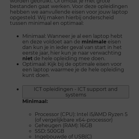
worden gebruikt. Of omdat je met grote
bestanden gaat werken. Voor deze opleidingen
hebben we aanvullende eisen voor jouw laptop
opgesteld. Wij maken hierbij onderscheid
tussen minimaal en optimaal:
Minimaal: Wanneer je al een laptop hebt
en deze voldoet aan de
minimale
eisen
dan kun je in ieder geval van start in het
eerste jaar, hier kun je naar verwachting
niet
de hele opleiding mee doen.
Optimaal: Kijk bij de optimale eisen voor
een laptop waarmee je de hele opleiding
kunt doen.
ICT opleidingen - ICT support and
systems
Minimaal:
Processor (CPU): Intel i5/AMD Ryzen 5
(of vergelijkbare x64-processor)
Geheugen (RAM): 16GB
SSD: 500GB
Ingebouwde of USB(C)