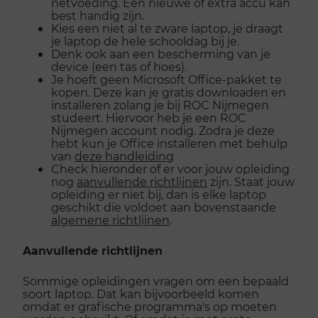
netvoeding. Een nieuwe of extra accu kan
best handig zijn.
Kies een niet al te zware laptop, je draagt
je laptop de hele schooldag bij je.
Denk ook aan een bescherming van je
device (een tas of hoes).
Je hoeft geen Microsoft Office-pakket te
kopen. Deze kan je gratis downloaden en
installeren zolang je bij ROC Nijmegen
studeert. Hiervoor heb je een ROC
Nijmegen account nodig. Zodra je deze
hebt kun je Office installeren met behulp
van
deze handleiding
Check hieronder of er voor jouw opleiding
nog
aanvullende richtlijnen
zijn. Staat jouw
opleiding er niet bij, dan is elke laptop
geschikt die voldoet aan bovenstaande
algemene richtlijnen
.
Aanvullende richtlijnen
Sommige opleidingen vragen om een bepaald
soort laptop. Dat kan bijvoorbeeld komen
omdat er grafische programma's op moeten