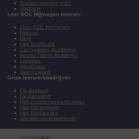
Toelatingseisen mbo
Verzuim
Leer ROC Nijmegen kennen
Over ROC Nijmegen
Nieuws
Blog
Het Startpunt
Cas Spijkers Academie
Young Talent Academy
Locaties
Vacatures
Jaarstukken
Onze leerwerkbedrijven
De Bakkerij
De Kapsalon
Het Evenementenbureau
Het Fitcentrum
Het Restaurant
Alle leerwerkbedrijven
Facebook
Twitter
Instagram
Linkedin
YouTube
RSS