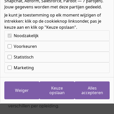
Snapchat, Adform, Salesforce, Pardot — 7 partijen).
Jouw gegevens worden met deze partijen gedeeld.
Je kunt je toestemming op elk moment wijzigen of
intrekken: klik op de cookieknop linksonder, pas je
Home
»
Mbo-opleidingen
»
keuze aan en klik op "Keuze opslaan".
Leren met je eigen laptop
Kies uw cookie-voorkeuren
Noodzakelijk
Voorkeuren
Leren met je eigen
Statistisch
laptop
Marketing
Veel van onze opdrachten, informatie en
leermiddelen zijn digitaal. Daarom heb je een
geschikt apparaat zoals een laptop nodig. Je
Keuze
Alles
Weiger
mag helemaal zelf bepalen welk apparaat je
opslaan
accepteren
gebruikt, maar deze moet wel voldoen aan een
aantal richtlijnen. De richtlijnen kunnen
verschillen per opleiding.