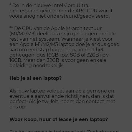
* De in de nieuwe Intel Core Ultra
processoren geintegreerde ARC GPU wordt
vooralsnog niet ondersteund/geadviseerd.
** De GPU van de Apple M-architectuur
(M1/M2/M3) deelt deze zijn geheugen met de
rest van het systeem. Wanneer je kiest voor
een Apple M1/M2/M3 laptop doe je er dus goed
aan om één stap hoger te gaan met het
geheugen, dus 16GB i.p.v. 8GB of 32GB i.p.v.
16GB. Meer dan 32GB is voor geen enkele
opleiding noodzakelijk.
Heb je al een laptop?
Als jouw laptop voldoet aan de algemene en
eventuele aanvullende richtlijnen, dan is dat
perfect! Als je twijfelt, neem dan contact met
ons op.
Waar koop, huur of lease je een laptop?
Die keuze maak je helemaal zelf. Zoek dus een