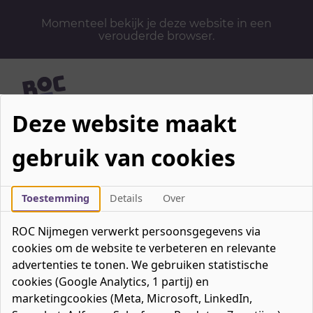
Momenteel bekijk je deze website in een
verouderde browser.
Deze website maakt
Mbo-opleidingen
gebruik van cookies
Werken & Leren
Mavo / havo / vwo
Toestemming
Details
Over
Contact
Over ons
ROC Nijmegen verwerkt persoonsgegevens via
cookies om de website te verbeteren en relevante
Bedrijven
advertenties te tonen. We gebruiken statistische
favorieten
Favorieten
0
cookies (Google Analytics, 1 partij) en
Mijn ROC
marketingcookies (Meta, Microsoft, LinkedIn,
Zoeken
Zoeken