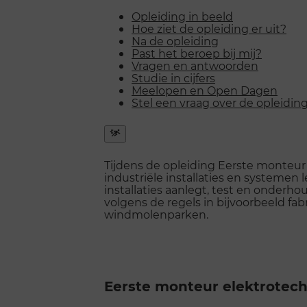
Opleiding in beeld
Hoe ziet de opleiding er uit?
Na de opleiding
Past het beroep bij mij?
Vragen en antwoorden
Studie in cijfers
Meelopen en Open Dagen
Stel een vraag over de opleidin
Snel
naar
Tijdens de opleiding Eerste monteur
menu
industriële installaties en systemen l
openen
installaties aanlegt, test en onderhou
volgens de regels in bijvoorbeeld fab
windmolenparken.
Eerste monteur elektrotechn