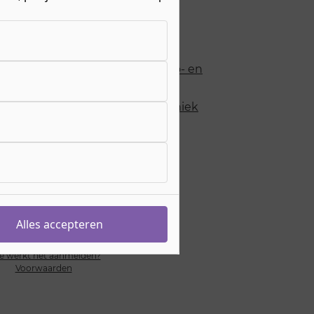
erweg
BOL
olg de
BBL variant
eiding duurt
3 jaar
hting
Bouw, Afbouw & Infra
Bouw, Afbouw & Infra
>
Elektro- en
installatietechniek
Techniek & Mechatronica
>
Werktuigbouw & Elektrotechniek
sgeld
€ 1511,- per jaar
s meer over de
bijkomende kosten
eiding begint op
augustus 2026
ebocode
25735
yendaalseweg 98
megen
Alles accepteren
e werkt het aanmelden?
Voorwaarden