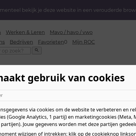
enteel bekijk je deze website in een verouderde brow
n
Werken & Leren
Mavo / havo / vwo
favorieten
ns
Bedrijven
Favorieten
0
Mijn ROC
Zoeken
maakt gebruik van cookies
 & Mechanica
»
Werktuigbouw & Elektrotechniek
»
ustriële installaties en systemen
er
sgegevens via cookies om de website te verbeteren en rele
es (Google Analytics, 1 partij) en marketingcookies (Meta, 
 partijen). Jouw gegevens worden met deze partijen gedeel
 industriële
Niv
oment wijzigen of intrekken: klik op de cookieknop linksond
Mee