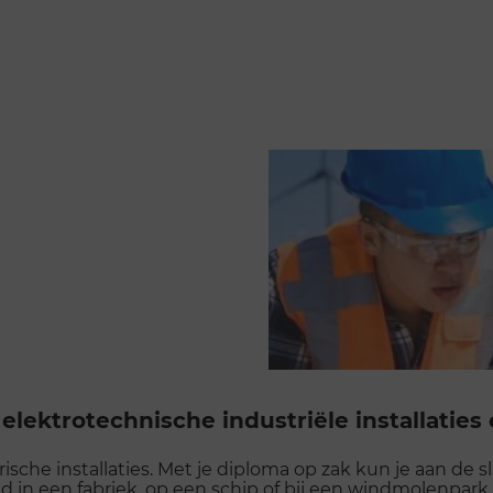
lektrotechnische industriële installatie
rische installaties. Met je diploma op zak kun je aan de s
eld in een fabriek, op een schip of bij een windmolenpark.