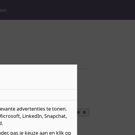
ser.
vante advertenties te tonen.
Maak
Microsoft, LinkedIn, Snapchat,
favoriet
d.
eau 3 - Vak
er, pas je keuze aan en klik op
r over
niveau 3