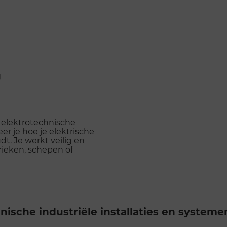
g
 elektrotechnische
eer je hoe je elektrische
dt. Je werkt veilig en
rieken, schepen of
ische industriële installaties en systeme