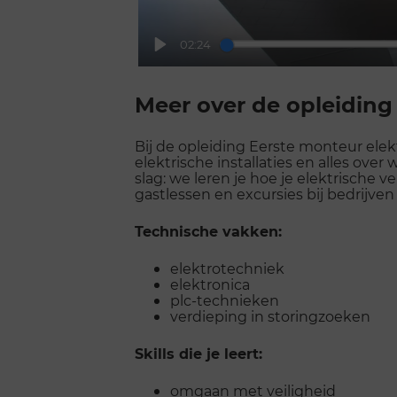
02:24
Play
Scroll
voorbij
Meer over de opleiding
galerij
Bij de opleiding Eerste monteur elek
elektrische installaties en alles over 
slag: we leren je hoe je elektrische v
gastlessen en excursies bij bedrijv
Technische vakken:
elektrotechniek
elektronica
plc-technieken
verdieping in storingzoeken
Skills die je leert:
omgaan met veiligheid