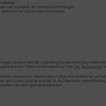
tallaties
ren van schakel- en verdeelinrichtingen
lektrische industriele installaties
egen, waaronder de opleiding Eerste monteur elektrotec
ingsbedrijven. Deze samenwerking met
De Technische
le
eden timmeren, werktuigkundige installaties en schild
en excursies loop je voorop in de nieuwste ontwikkelinge
 vinden van een goede stageplek.