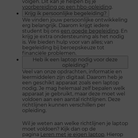
volgen. Dit kan je helpen bij je
voorbereiding op een hbo-opleiding
.
Krijg ik persoonlijke begeleiding?
We vinden jouw persoonlijke ontwikkeling
erg belangrijk. Daarom krijgt iedere
student bij ons
een goede begeleiding
. En
krijg je extra ondersteuning als het nodig
is. We bieden hulp voor van alles; van
begeleiding bij beroepskeuze tot
financiële problemen.
Heb ik een laptop nodig voor deze
opleiding?
Veel van onze opdrachten, informatie en
leermiddelen zijn digitaal. Daarom heb je
een geschikt apparaat zoals een laptop
nodig. Je mag helemaal zelf bepalen welk
apparaat je gebruikt, maar deze moet wel
voldoen aan een aantal richtlijnen. Deze
richtlijnen kunnen verschillen per
opleiding.
Wil je weten aan welke richtlijnen je laptop
moet voldoen? Kijk dan op de
pagina
Leren met je eigen laptop
. Hierop