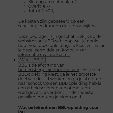
Kleding en materialen € --
Overig € --
Totaal € 500,-
De kosten zijn gebaseerd op een
schatting en kunnen dus iets afwijken.
Deze bedragen zijn geschat. Bekijk op de
website van
MBOwebshop
wat je nodig
hebt voor deze opleiding. Je kiest zelf waar
je deze leermiddelen koopt.
Meer
informatie over de kosten
.
Wat is BBL?
BBL is de afkorting van
beroepsbegeleidende leerweg
. Als je een
BBL-opleiding kiest, ga je het grootste
deel van de tijd werken en ga je af en toe
naar school. Op een BBL-opleiding heb je
een arbeidsovereenkomst met een
werkgever. Je verdient (in de meeste
gevallen) meteen je eigen geld.
Wat betekent een BBL-opleiding voor
jou