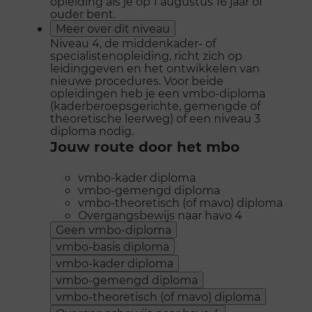
opleiding als je op 1 augustus 16 jaar of
ouder bent.
Meer over dit niveau
Niveau 4, de middenkader- of
specialistenopleiding, richt zich op
leidinggeven en het ontwikkelen van
nieuwe procedures. Voor beide
opleidingen heb je een vmbo-diploma
(kaderberoepsgerichte, gemengde of
theoretische leerweg) of een niveau 3
diploma nodig.
Jouw route door het mbo
vmbo-kader diploma
vmbo-gemengd diploma
vmbo-theoretisch (of mavo) diploma
Overgangsbewijs naar havo 4
Geen vmbo-diploma
vmbo-basis diploma
vmbo-kader diploma
vmbo-gemengd diploma
vmbo-theoretisch (of mavo) diploma