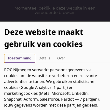
Momenteel bekijk je deze website in een
verouderde browser.
Deze website maakt
gebruik van cookies
Mbo-opleidingen
Werken & Leren
Toestemming
Details
Over
Mavo / havo / vwo
ROC Nijmegen verwerkt persoonsgegevens via
Contact
cookies om de website te verbeteren en relevante
Over ons
advertenties te tonen. We gebruiken statistische
cookies (Google Analytics, 1 partij) en
Bedrijven
marketingcookies (Meta, Microsoft, LinkedIn,
favorieten
Favorieten
0
Snapchat, Adform, Salesforce, Pardot — 7 partijen).
Mijn ROC
Jouw gegevens worden met deze partijen gedeeld.
Zoeken
Zoeken