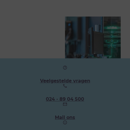
Veelgestelde vragen
Ons
024 - 89 04 500
telefoonnummer:
Mail ons