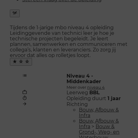
Snel
naar
Tijdens de 1-jarige mbo niveau 4 opleiding
menu
Leidinggevende van technici leer je hoe je
openen
technische projecten begeleidt. Je leert
plannen, samenwerken en communiceren met
collega’s, klanten en leveranciers. Zo zorg jij
ervoor dat alles op rolletjes loopt.
Maak
favoriet
Niveau 4 -
Middenkader
Meer over
niveau 4
Leerweg
BBL
Opleiding duurt
1 jaar
Richting
Bouw, Afbouw &
Infra
Bouw, Afbouw &
Infra
>
Bouw &
Grond-, Weg- en
Waterbouw