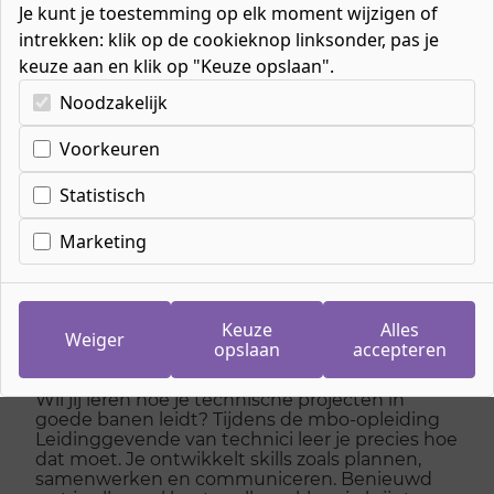
Je kunt je toestemming op elk moment wijzigen of
intrekken: klik op de cookieknop linksonder, pas je
keuze aan en klik op "Keuze opslaan".
Kies uw cookie-voorkeuren
Noodzakelijk
Home
»
Mbo-opleidingen
»
Bouw, Afbouw & Infra
»
Voorkeuren
Bouw & Grond-, Weg- en Waterbouw
»
Elektro- en installatietechniek
»
Leidinggevende van technici
Statistisch
Marketing
Leidinggevende van
technici
Keuze
Alles
Weiger
opslaan
accepteren
Wil jij leren hoe je technische projecten in
goede banen leidt? Tijdens de mbo-opleiding
Leidinggevende van technici leer je precies hoe
dat moet. Je ontwikkelt skills zoals plannen,
samenwerken en communiceren. Benieuwd