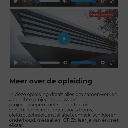
03:05
Play
Mute
Settings
Enter
fullscr
Play
02:24
Play
Mute
Settings
Enter
Scroll
fullscr
voorbij
Meer over de opleiding
galerij
In deze opleiding draait alles om samenwerken
aan echte projecten. Je werkt in
projectgroepen met studenten uit
verschillende richtingen, zoals bouw,
elektrotechniek, installatietechniek, schilderen,
onderhoud, metaal en ICT. Zo leer je van én met
elkaar.