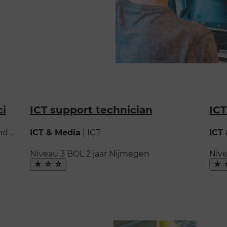
ci
ICT support technician
ICT
d-,
ICT & Media
|
ICT
ICT
Niveau 3
BOL
2 jaar
Nijmegen
Nive
Maak
Ma
favoriet
fav