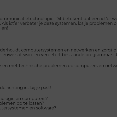
n communicatietechnologie. Dit betekent dat een ict’e
 Als ict’er verbeter je deze systemen, los je problemen o
ien!
nderhoudt computersystemen en netwerken en zorgt dat
nieuwe software en verbetert bestaande programma's. Je
nsen met technische problemen op computers en netw
richting ict bij je past!
chnologie en computers?
oblemen op te lossen?
tersystemen en software?