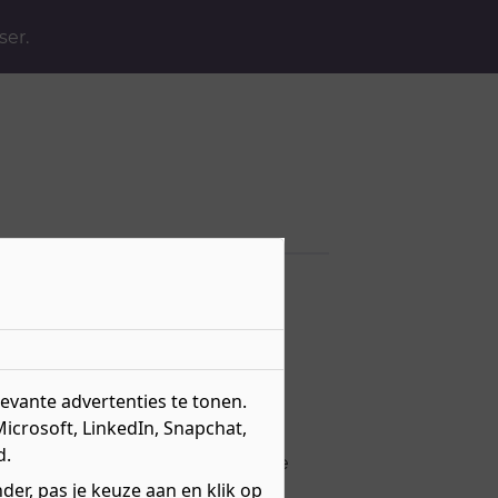
ser.
vante advertenties te tonen.
Microsoft, LinkedIn, Snapchat,
d.
schien wel iets voor jou! Op deze
nkansen. Lees snel verder.
er, pas je keuze aan en klik op