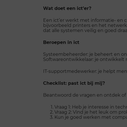
Wat doet een ict’er?
Een ict’er werkt met informatie- e
bijvoorbeeld printers en het netwerk.
dat alle systemen veilig en goed draa
Beroepen in ict
Systeembeheerder: je beheert en o
Softwareontwikkelaar: je ontwikkelt 
IT-supportmedewerker: je helpt me
Checklist: past ict bij mij?
Beantwoord de vragen en ontdek of de 
Vraag 1: Heb je interesse in te
Vraag 2: Vind je het leuk om pr
Kun je goed werken met compu