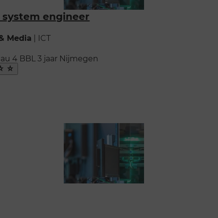
 system engineer
 & Media
|
ICT
eau 4
BBL
3 jaar
Nijmegen
ak
oriet