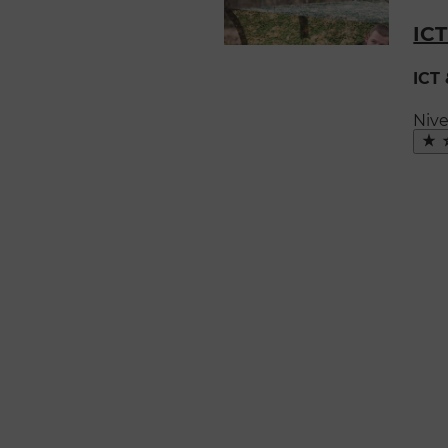
ICT
ICT
Niv
Ma
fav