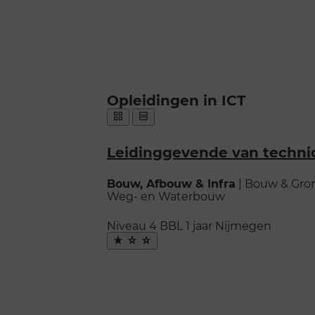
Scroll
Opleidingen in ICT
voorbij
Opleidingen
galerij
weergeven
Toon
Toon
als:
als
als
Leidinggevende van techni
grid
lijst
Bouw, Afbouw & Infra
|
Bouw & Gron
Weg- en Waterbouw
Niveau 4
BBL
1 jaar
Nijmegen
Maak
favoriet