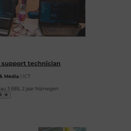
 support technician
 & Media
|
ICT
au 3
BBL
2 jaar
Nijmegen
ak
oriet