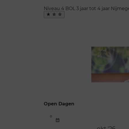
Niveau 4
BOL
3 jaar tot 4 jaar
Nijmeg
Maak
favoriet
Open Dagen
okt '26