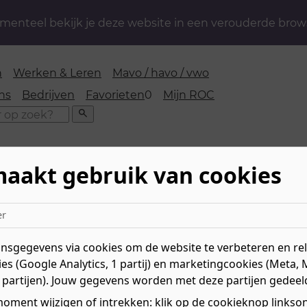
enteel bekijk je deze website in een verouderde brow
n
Werken & Leren
Mavo / havo / vwo
favorieten
ns
Bedrijven
Favorieten
0
Mijn ROC
Zoeken
maakt gebruik van cookies
dia
er
sgegevens via cookies om de website te verbeteren en rele
es (Google Analytics, 1 partij) en marketingcookies (Meta, 
 partijen). Jouw gegevens worden met deze partijen gedeel
je software interessant? Dan is de werkrichting ict mis
ct bij je past, wat je in de toekomst gaat doen en je baa
oment wijzigen of intrekken: klik op de cookieknop linksond