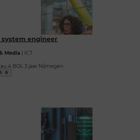
 system engineer
 & Media
|
ICT
eau 4
BOL
3 jaar
Nijmegen
ak
oriet