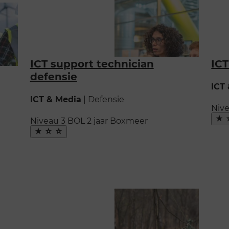
ICT support technician
ICT
defensie
ICT
ICT & Media
|
Defensie
Niv
Ma
Niveau 3
BOL
2 jaar
Boxmeer
fav
Maak
favoriet