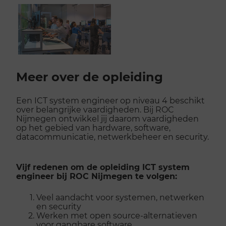
Play
Mute
Settings
Enter
fullscr
Scroll
voorbij
Meer over de opleiding
galerij
Een ICT system engineer op niveau 4 beschikt
over belangrijke vaardigheden. Bij ROC
Nijmegen ontwikkel jij daarom vaardigheden
op het gebied van hardware, software,
datacommunicatie, netwerkbeheer en security.
Vijf redenen om de opleiding ICT system
engineer bij ROC Nijmegen te volgen:
Veel aandacht voor systemen, netwerken
en security
Werken met open source-alternatieven
voor gangbare software