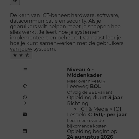
Snel
naar
De kern van ICT-beheer: hardware, software,
menu
datacommunicatie en security. Als je
openen
gebruikers wilt helpen moet je snappen hoe
alles werkt. Je leert hoe je systemen
implementeert en beheert. Daarnaast leer je
hoe je kunt samenwerken met de gebruikers
van jouw systeem.
Maak
favoriet
Niveau 4 -
Middenkader
Meer over
niveau 4
Leerweg
BOL
Of volg de
BBL variant
Opleiding duurt
3 jaar
Richting
ICT & Media
>
ICT
Lesgeld
€ 1511,- per jaar
Lees meer over de
bijkomende kosten
Opleiding begint op
24 augustus 2026