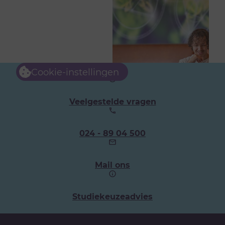
Cookie-instellingen
Veelgestelde vragen
Ons
024 - 89 04 500
telefoonnummer:
Mail ons
Studiekeuzeadvies