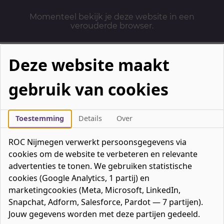
Momenteel bekijk je deze website in een
verouderde browser.
Deze website maakt
gebruik van cookies
Mbo-opleidingen
Werken & Leren
Toestemming
Details
Over
Mavo / havo / vwo
ROC Nijmegen verwerkt persoonsgegevens via
Contact
cookies om de website te verbeteren en relevante
Over ons
advertenties te tonen. We gebruiken statistische
cookies (Google Analytics, 1 partij) en
Bedrijven
marketingcookies (Meta, Microsoft, LinkedIn,
favorieten
Favorieten
0
Snapchat, Adform, Salesforce, Pardot — 7 partijen).
Mijn ROC
Jouw gegevens worden met deze partijen gedeeld.
Zoeken
Zoeken