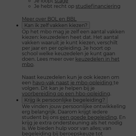
Je loopt
stage
Je hebt recht op
studiefinanciering
Meer over BOL en BBL
Kan ik zelf vakken kiezen?
Op het mbo mag je zelf een aantal vakken
kiezen: keuzedelen heet dat. Het aantal
vakken waaruit je kunt kiezen, verschilt
per jaar en per opleiding. Je hoort op
school welke keuzedelen je kunt gaan
doen. Lees meer over
keuzedelen in het
mbo
.
Naast keuzedelen kun je ook kiezen om
een
havo-vak naast je mbo-opleiding
te
volgen. Dit kan je helpen bij je
voorbereiding op een hbo-opleiding
.
Krijg ik persoonlijke begeleiding?
We vinden jouw persoonlijke ontwikkeling
erg belangrijk. Daarom krijgt iedere
student bij ons
een goede begeleiding
. En
krijg je extra ondersteuning als het nodig
is. We bieden hulp voor van alles; van
begeleiding bij beroepskeuze tot