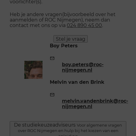
voorlichter(s).
Heb je andere vragen(bijvoorbeeld over het
aanmelden of ROC Nijmegen), neem dan
contact met ons op via
024 890 45 00
.
Stel je vraag
Boy Peters
E-
mailadres:
boy.peters@roc-
nijmegen.nl
Melvin van den Brink
E-
mailadres:
melvin.vandenbrink@roc-
nijmegen.nl
De studiekeuzeadviseurs
Voor algemene vragen
over ROC Nijmegen en hulp bij het kiezen van een