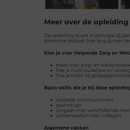
Scroll
voorbij
Meer over de opleiding
galerij
De opleiding duurt in principe 1,5 j
presentie bepaalt hoe lang jij over d
Kies je voor Helpende Zorg en Welzi
meer over zorg- en welzijnswer
hoe je huishoudelijke en verzo
hoe je helpt bij groepsactivitei
Basis-skills die je bij deze opleiding
duidelijk communiceren
gastvrij zijn
omgaan met verschillende me
samenwerken met collega’s
Algemene vakken