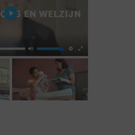
Play
Mute
Settings
Enter
fullscreen