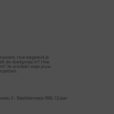
g
ijnswerk. Hoe begeleid je
dt de doelgroep in? Hoe
om? Je ontdekt waar jouw
inzetten.
veau 2 - Basisberoeps
BBL
1,5 jaar