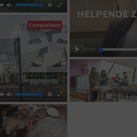
Mute
Settings
Enter
fullscreen
02:08
Play
Mute
Settings
Enter
fullscreen