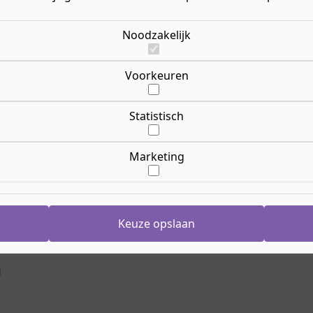
niet? Maar soms hebben
Of v
Opl
g bij de dagelijkse
n? Dan is de opleiding
Ric
Noodzakelijk
jmegen echt iets voor
akken je krijgt en wat je
 snel verder en ontdek de
Le
Voorkeuren
Lee
Opl
24 
 student wil gaan volgen,
Statistisch
Cr
arbeidscontract van
Ca
ijn de toelatingseisen?"
Nij
Marketing
Ook 
Aanmelden
Ho
Keuze opslaan
g