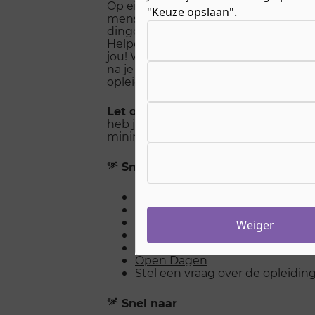
Op eigen benen staan, wie wil dat 
"Keuze opslaan".
mensen een arm of een schouder nodi
Kies uw cookie-voorkeuren
dingen. Wil jij die helpende hand zij
Helpende Zorg en Welzijn bij ROC Ni
jou! Wil je weten wat je leert, welke v
na je opleiding kunt doen? Lees dan
opleiding Helpende Zorg en Welzijn.
Let op
: Als je deze opleiding als BBL
heb je een werkplek nodig met een 
minimaal 20 uur. Zie het kopje "Wat z
Snel naar
Opleiding in beeld
Hoe ziet de opleiding er uit?
Na de opleiding
Weiger
Past het beroep bij mij?
Vragen en antwoorden
Open Dagen
Stel een vraag over de opleidin
Snel naar