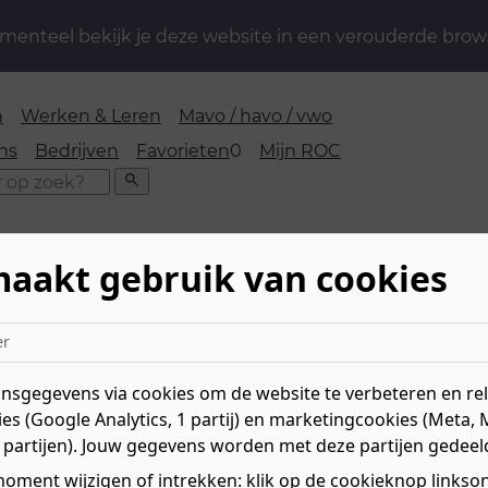
enteel bekijk je deze website in een verouderde brow
n
Werken & Leren
Mavo / havo / vwo
favorieten
ns
Bedrijven
Favorieten
0
Mijn ROC
Zoeken
maakt gebruik van cookies
rpleging & verzorging
»
Helpende Zorg en Welzijn
er
 Welzijn
sgegevens via cookies om de website te verbeteren en rele
es (Google Analytics, 1 partij) en marketingcookies (Meta, 
Niv
 partijen). Jouw gegevens worden met deze partijen gedeel
Mee
Le
oment wijzigen of intrekken: klik op de cookieknop linksond