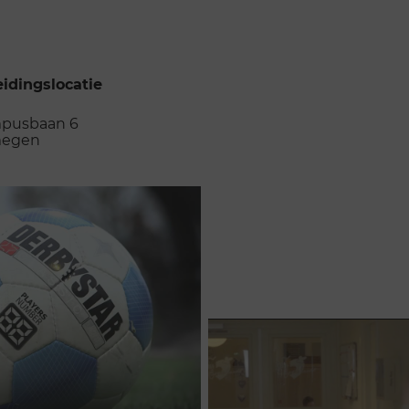
idingslocatie
pusbaan 6
megen
 de opleidingslocatie