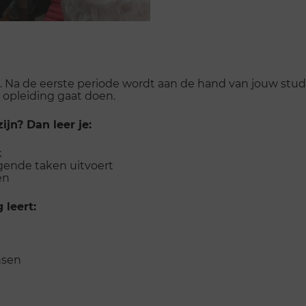
aar. Na de eerste periode wordt aan de hand van jouw stu
e opleiding gaat doen.
jn? Dan leer je:
k
rgende taken uitvoert
ten
 leert:
nsen