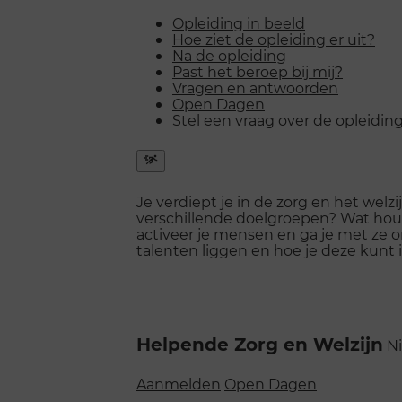
Opleiding in beeld
Hoe ziet de opleiding er uit?
Na de opleiding
Past het beroep bij mij?
Vragen en antwoorden
Open Dagen
Stel een vraag over de opleidin
Snel
naar
Je verdiept je in de zorg en het welz
menu
verschillende doelgroepen? Wat hou
openen
activeer je mensen en ga je met ze 
talenten liggen en hoe je deze kunt 
Helpende Zorg en Welzijn
Ni
Aanmelden
Open Dagen