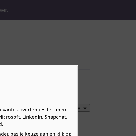
ser.
Maak
vante advertenties te tonen.
favoriet
Microsoft, LinkedIn, Snapchat,
eau 2 - Basisberoeps
d.
r over
niveau 2
erweg
BBL
er, pas je keuze aan en klik op