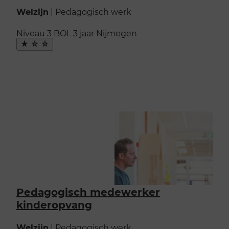
Welzijn
|
Pedagogisch werk
Niveau 3
BOL
3 jaar
Nijmegen
Maak
favoriet
Pedagogisch medewerker
kinderopvang
Welzijn
|
Pedagogisch werk