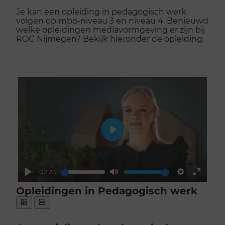
Je kan een opleiding in pedagogisch werk
volgen op mbo-niveau 3 en niveau 4. Benieuwd
welke opleidingen mediavormgeving er zijn bij
ROC Nijmegen? Bekijk hieronder de opleiding.
Play
02:23
Play
Mute
Settings
Enter
Scroll
Opleidingen in Pedagogisch werk
fullscr
voorbij
Opleidingen
galerij
weergeven
Toon
Toon
als:
als
als