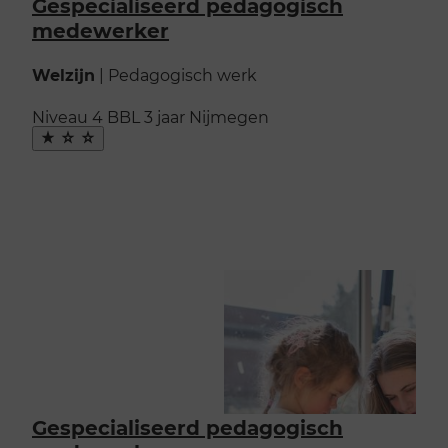
Gespecialiseerd pedagogisch
grid
lijst
medewerker
Welzijn
|
Pedagogisch werk
Niveau 4
BBL
3 jaar
Nijmegen
Maak
favoriet
Gespecialiseerd pedagogisch