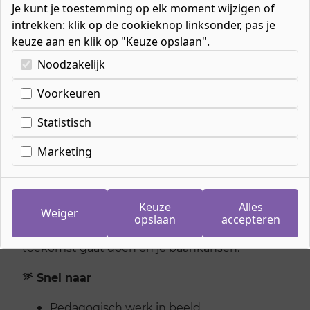
Je kunt je toestemming op elk moment wijzigen of
intrekken: klik op de cookieknop linksonder, pas je
keuze aan en klik op "Keuze opslaan".
Kies uw cookie-voorkeuren
Noodzakelijk
Home
»
Mbo-opleidingen
»
Welzijn
Voorkeuren
Statistisch
Pedagogisch werk
Marketing
Lijkt het jou leuk om met kinderen te werken?
En vind je thema's zoals opvoeding,
ontwikkeling en begeleiding interessant? Dan
Keuze
Alles
past de mbo-richting pedagogisch werk
Weiger
opslaan
accepteren
misschien wel bij jou! Op deze pagina ontdek je
of deze richting bij je past, wat je in de
toekomst gaat doen en je baankansen.
Snel naar
Pedagogisch werk in beeld