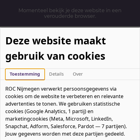
Momenteel bekijk je deze website in een
verouderde browser.
Deze website maakt
gebruik van cookies
Mbo-opleidingen
Werken & Leren
Toestemming
Details
Over
Mavo / havo / vwo
ROC Nijmegen verwerkt persoonsgegevens via
Contact
cookies om de website te verbeteren en relevante
Over ons
advertenties te tonen. We gebruiken statistische
cookies (Google Analytics, 1 partij) en
Bedrijven
marketingcookies (Meta, Microsoft, LinkedIn,
favorieten
Favorieten
0
Snapchat, Adform, Salesforce, Pardot — 7 partijen).
Mijn ROC
Jouw gegevens worden met deze partijen gedeeld.
Zoeken
Zoeken