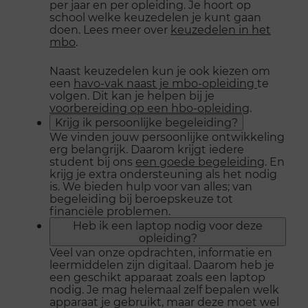
per jaar en per opleiding. Je hoort op
school welke keuzedelen je kunt gaan
doen. Lees meer over
keuzedelen in het
mbo
.
Naast keuzedelen kun je ook kiezen om
een
havo-vak naast je mbo-opleiding
te
volgen. Dit kan je helpen bij je
voorbereiding op een hbo-opleiding
.
Krijg ik persoonlijke begeleiding?
We vinden jouw persoonlijke ontwikkeling
erg belangrijk. Daarom krijgt iedere
student bij ons
een goede begeleiding
. En
krijg je extra ondersteuning als het nodig
is. We bieden hulp voor van alles; van
begeleiding bij beroepskeuze tot
financiële problemen.
Heb ik een laptop nodig voor deze
opleiding?
Veel van onze opdrachten, informatie en
leermiddelen zijn digitaal. Daarom heb je
een geschikt apparaat zoals een laptop
nodig. Je mag helemaal zelf bepalen welk
apparaat je gebruikt, maar deze moet wel