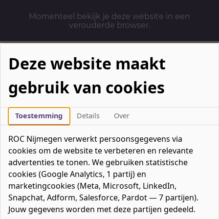
Momenteel bekijk je deze website in een
verouderde browser.
Deze website maakt
gebruik van cookies
Mbo-opleidingen
Werken & Leren
Toestemming
Details
Over
Mavo / havo / vwo
ROC Nijmegen verwerkt persoonsgegevens via
Contact
cookies om de website te verbeteren en relevante
Over ons
advertenties te tonen. We gebruiken statistische
cookies (Google Analytics, 1 partij) en
Bedrijven
marketingcookies (Meta, Microsoft, LinkedIn,
favorieten
Favorieten
0
Snapchat, Adform, Salesforce, Pardot — 7 partijen).
Mijn ROC
Jouw gegevens worden met deze partijen gedeeld.
Zoeken
Zoeken