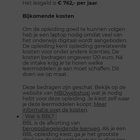
Het lesgeld is
€ 762,- per jaar
.
Bijkomende kosten
Om de opleiding goed te kunnen volgen
heb je een laptop nodig omdat veel van
het onderwijs digitaal wordt aangeboden.
De opleiding kent opleiding gerelateerde
kosten voor onder andere licenties. De
kosten bedragen ongeveer 120 euro. Ná
de intake krijg je te horen welke
leermiddelen je aan moet schaffen. Dit
doen we op maat.
Deze bedragen zijn geschat. Bekijk op de
website van
MBOwebshop
wat je nodig
hebt voor deze opleiding. Je kiest zelf waar
je deze leermiddelen koopt.
Meer
informatie over de kosten
.
Wat is BBL?
BBL is de afkorting van
beroepsbegeleidende leerweg
. Als je een
BBL-opleiding kiest, ga je het grootste
deel van de tijd werken en ga je af en toe