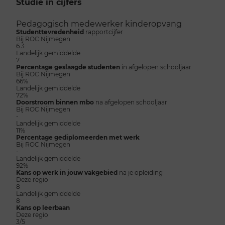
Studie in cijfers
Pedagogisch medewerker kinderopvang
Studenttevredenheid
rapportcijfer
Bij ROC Nijmegen
6.3
Landelijk gemiddelde
7
Percentage geslaagde studenten
in afgelopen schooljaar
Bij ROC Nijmegen
66%
Landelijk gemiddelde
72%
Doorstroom binnen mbo
na afgelopen schooljaar
Bij ROC Nijmegen
-
Landelijk gemiddelde
11%
Percentage gediplomeerden met werk
Bij ROC Nijmegen
-
Landelijk gemiddelde
92%
Kans op werk in jouw vakgebied
na je opleiding
Deze regio
8
Landelijk gemiddelde
8
Kans op leerbaan
Deze regio
3/5