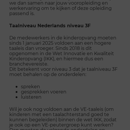
we dan samen naar jouw vooropleiding en
werkervaring om te kijken of deze opleiding
passend is.
Taalniveau Nederlands niveau 3F
De medewerkers in de kinderopvang moeten
sinds 1 januari 2025 voldoen aan een hogere
taaleis dan vroeger. Sinds 2018 is dit
opgenomen in de Wet Innovatie en Kwaliteit
Kinderopvang (IKK), en hiermee dus een
branchevereiste.
Dit betekent voor niveau 3 dat je taalniveau 3F
moet behalen op de onderdelen:
spreken
gesprekken voeren
luisteren
Wil je ook nog voldoen aan de VE-taaleis (om
kinderen met een taalachterstand goed te
kunnen begeleiden) binnen de wet IKK, zodat
je ook op een VE-peutergroep kunt werken?
Dan moeten de volgende onderdelen op