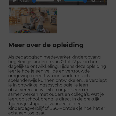
03:20
Play
Mute
Settings
Enter
fullscr
Scroll
voorbij
Meer over de opleiding
galerij
Als pedagogisch medewerker kinderopvang
begeleid je kinderen van 0 tot 12 jaar in hun
dagelijkse ontwikkeling. Tijdens deze opleiding
leer je hoe je een veilige en vertrouwde
omgeving creëert waarin kinderen zich
spelenderwijs kunnen ontwikkelen. Je verdiept
je in ontwikkelingspsychologie, je leert
observeren, activiteiten organiseren en
samenwerken met ouders en collega’s. Wat je
leert op school, breng je direct in de praktijk.
Tijdens je stage – bijvoorbeeld in een
kinderdagverblijf of BSO – ontdek je hoe het er
echt aan toe gaat.