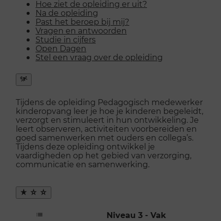
Hoe ziet de opleiding er uit?
Na de opleiding
Past het beroep bij mij?
Vragen en antwoorden
Studie in cijfers
Open Dagen
Stel een vraag over de opleiding
Snel
naar
Tijdens de opleiding Pedagogisch medewerker
menu
kinderopvang leer je hoe je kinderen begeleidt,
openen
verzorgt en stimuleert in hun ontwikkeling. Je
leert observeren, activiteiten voorbereiden en
goed samenwerken met ouders en collega’s.
Tijdens deze opleiding ontwikkel je
vaardigheden op het gebied van verzorging,
communicatie en samenwerking.
Maak
favoriet
Niveau 3 - Vak