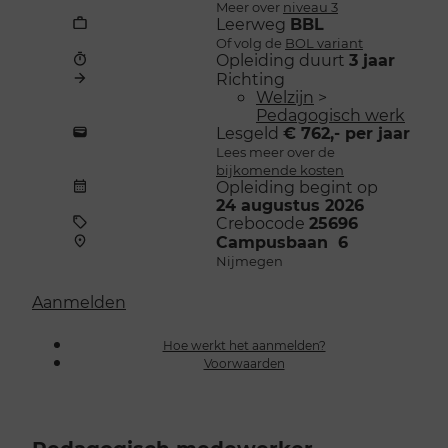
Meer over
niveau 3
Leerweg
BBL
Of volg de
BOL variant
Opleiding duurt
3 jaar
Richting
Welzijn
>
Pedagogisch werk
Lesgeld
€ 762,- per jaar
Lees meer over de
bijkomende kosten
Opleiding begint op
24 augustus 2026
Crebocode
25696
Campusbaan 6
Nijmegen
Aanmelden
Hoe werkt het aanmelden?
Voorwaarden
Pedagogisch medewerker