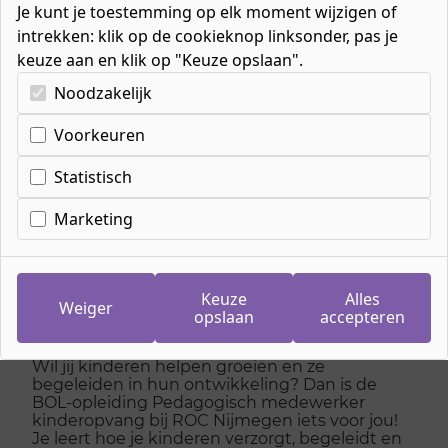
Je kunt je toestemming op elk moment wijzigen of
intrekken: klik op de cookieknop linksonder, pas je
keuze aan en klik op "Keuze opslaan".
Kies uw cookie-voorkeuren
Noodzakelijk
Home
»
Mbo-opleidingen
»
Welzijn
»
Pedagogisch werk
»
Voorkeuren
Pedagogisch medewerker kinderopvang
Statistisch
Marketing
Pedagogisch
medewerker
Keuze
Alles
kinderopvang
Weiger
opslaan
accepteren
Wil jij kinderen helpen groeien en ze
begeleiden in hun ontwikkeling? Dan is de
BOL-opleiding Pedagogisch medewerker
kinderopvang bij ROC Nijmegen iets voor jou!
Je leert hoe je kinderen verzorgt, begeleidt en