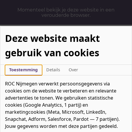
Momenteel bekijk je deze website in een
verouderde browser.
Deze website maakt
gebruik van cookies
Mbo-opleidingen
Werken & Leren
Toestemming
Details
Over
Mavo / havo / vwo
ROC Nijmegen verwerkt persoonsgegevens via
Contact
cookies om de website te verbeteren en relevante
Over ons
advertenties te tonen. We gebruiken statistische
cookies (Google Analytics, 1 partij) en
Bedrijven
marketingcookies (Meta, Microsoft, LinkedIn,
favorieten
Favorieten
0
Snapchat, Adform, Salesforce, Pardot — 7 partijen).
Mijn ROC
Jouw gegevens worden met deze partijen gedeeld.
Zoeken
Zoeken