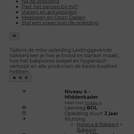
Na de opleiding
Past het beroep bij mij?
Vragen en antwoorden
Meelopen en Open Dagen
Stel een vraag over de opleiding
Snel
naar
Tijdens de mbo-opleiding Leidinggevende
menu
bakkerij leer je hoe je brood en banket maakt,
openen
hoe het bakproces soepel en hygiënisch
verloopt en alle producten de beste kwaliteit
hebben.
Maak
favoriet
Niveau 4 -
Middenkader
Meer over
niveau 4
Leerweg
BOL
Opleiding duurt
3 jaar
Richting
Horeca & Bakkerij
>
Bakkerij