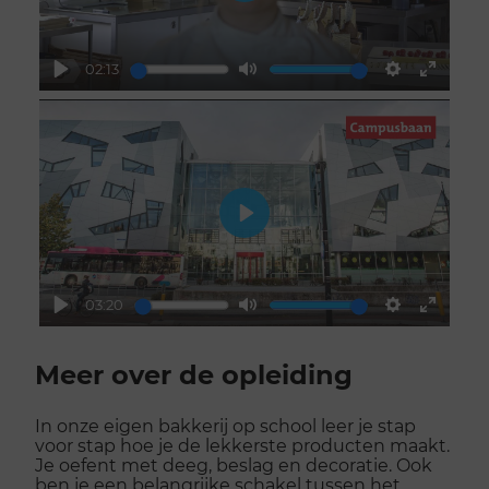
Play
02:13
Play
Mute
Settings
Enter
fullscr
Play
03:20
Play
Mute
Settings
Enter
Scroll
fullscr
voorbij
Meer over de opleiding
galerij
In onze eigen bakkerij op school leer je stap
voor stap hoe je de lekkerste producten maakt.
Je oefent met deeg, beslag en decoratie. Ook
ben je een belangrijke schakel tussen het