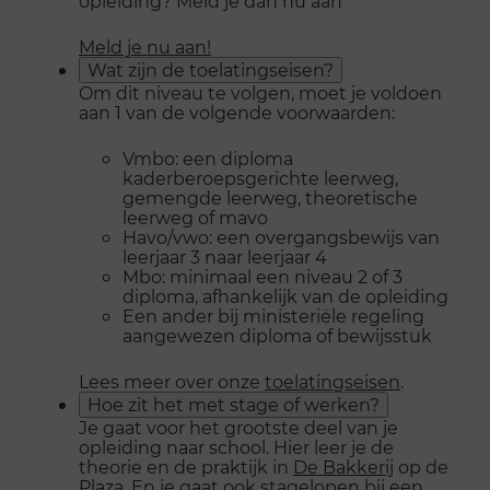
opleiding? Meld je dan nu aan
Meld je nu aan!
Wat zijn de toelatingseisen?
Om dit niveau te volgen, moet je voldoen
aan 1 van de volgende voorwaarden:
Vmbo: een diploma
kaderberoepsgerichte leerweg,
gemengde leerweg, theoretische
leerweg of mavo
Havo/vwo: een overgangsbewijs van
leerjaar 3 naar leerjaar 4
Mbo: minimaal een niveau 2 of 3
diploma, afhankelijk van de opleiding
Een ander bij ministeriële regeling
aangewezen diploma of bewijsstuk
Lees meer over onze
toelatingseisen
.
Hoe zit het met stage of werken?
Je gaat voor het grootste deel van je
opleiding naar school. Hier leer je de
theorie en de praktijk in
De Bakkerij
op de
Plaza. En je gaat ook
stagelopen
bij een