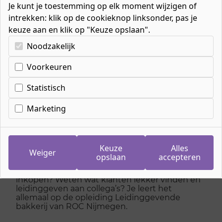
Je kunt je toestemming op elk moment wijzigen of
intrekken: klik op de cookieknop linksonder, pas je
keuze aan en klik op "Keuze opslaan".
Kies uw cookie-voorkeuren
Noodzakelijk
Home
»
Mbo-opleidingen
»
Horeca & Bakkerij
»
Bakkerij
»
Leidinggevende bakkerij
Voorkeuren
Statistisch
Leidinggevende
Marketing
bakkerij
Keuze
Alles
Alles over het bakken en maken van brood en
Weiger
opslaan
accepteren
banket? Nieuwe ideeën bedenken voor het
assortiment in de bakkerij en producten
inkopen? Weten wat klanten lekker vinden en
leidinggeven aan collega’s? Je leert het
allemaal op de opleiding Leidinggevende
bakkerij van ROC Nijmegen.