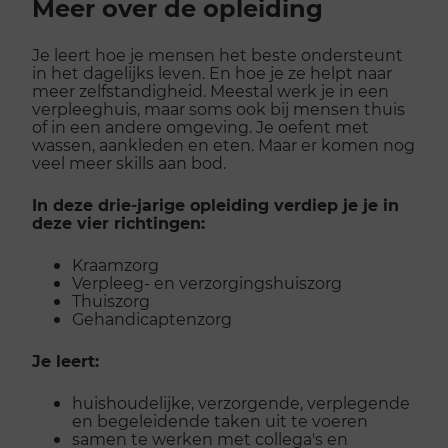
Meer over de opleiding
galerij
Je leert hoe je mensen het beste ondersteunt
in het dagelijks leven. En hoe je ze helpt naar
meer zelfstandigheid. Meestal werk je in een
verpleeghuis, maar soms ook bij mensen thuis
of in een andere omgeving. Je oefent met
wassen, aankleden en eten. Maar er komen nog
veel meer skills aan bod.
In deze drie-jarige opleiding verdiep je je in
deze vier richtingen:
Kraamzorg
Verpleeg- en verzorgingshuiszorg
Thuiszorg
Gehandicaptenzorg
Je leert:
huishoudelijke, verzorgende, verplegende
en begeleidende taken uit te voeren
samen te werken met collega's en