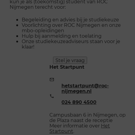
kun je als (toekomstig) student van ROC
Nijmegen terecht voor:
Begeleiding en advies bij je studiekeuze
Voorlichting over ROC Nijmegen en onze
mbo-opleidingen
Hulp bij aanmelding en toelating
Onze studiekeuzeadviseurs staan voor je
klaar!
Stel je vraag
Het Startpunt
E-
mailadres:
hetstartpunt@roc-
nijmegen.nl
Telefoonnummer:
024 890 4500
Campusbaan 6 in Nijmegen, op
de Plaza naast de receptie
Meer informatie over
Het
Startpunt
.