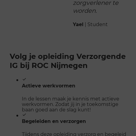
z
o
r
g
v
e
r
l
e
n
e
r
t
e
w
o
r
d
e
n
.
Yael
| Student
Volg je opleiding Verzorgende
IG bij ROC Nijmegen
Actieve werkvormen
In de lessen maak je kennis met actieve
werkvormen. Zodat jij in je toekomstige
baan goed aan de slag kunt!
Begeleiden en verzorgen
Tijdens deze opleiding verzorg en begeleid