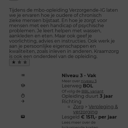
Snel
naar
Tijdens de mbo-opleiding Verzorgende-IG laten
menu
we je ervaren hoe je oudere of chronisch
openen
zieke mensen bijstaat. En hoe je zorgt voor
mensen met een handicap of psychische
problemen. Je leert helpen met wassen,
aankleden en eten. Maar ook geef je
voorlichting, advies en instructies. Ook werk je
aan je persoonlijke eigenschappen en
kwaliteiten, zoals inleven in anderen. Kraamzorg
is ook een onderdeel van de opleiding.
Maak
favoriet
Niveau 3 - Vak
Meer over
niveau 3
Leerweg
BOL
Of volg de
BBL variant
Opleiding duurt
3 jaar
Richting
Zorg
>
Verpleging &
verzorging
Lesgeld
€ 1511,- per jaar
Lees meer over de
bijkomende kosten