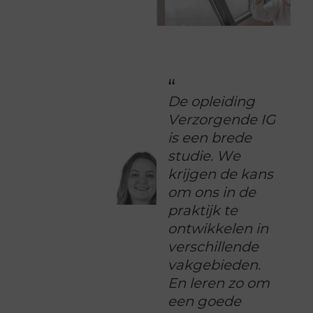
D
e
o
p
l
e
i
d
i
n
g
V
e
r
z
o
r
g
e
n
d
e
I
G
i
s
e
e
n
b
r
e
d
e
s
t
u
d
i
e
.
W
e
k
r
i
j
g
e
n
d
e
k
a
n
s
o
m
o
n
s
i
n
d
e
p
r
a
k
t
i
j
k
t
e
o
n
t
w
i
k
k
e
l
e
n
i
n
v
e
r
s
c
h
i
l
l
e
n
d
e
v
a
k
g
e
b
i
e
d
e
n
.
E
n
l
e
r
e
n
z
o
o
m
e
e
n
g
o
e
d
e