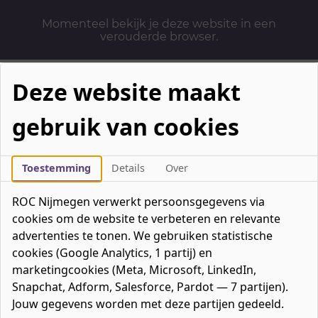
Momenteel bekijk je deze website in een
verouderde browser.
Deze website maakt
gebruik van cookies
Mbo-opleidingen
Werken & Leren
Toestemming
Details
Over
Mavo / havo / vwo
ROC Nijmegen verwerkt persoonsgegevens via
Contact
cookies om de website te verbeteren en relevante
Over ons
advertenties te tonen. We gebruiken statistische
cookies (Google Analytics, 1 partij) en
Bedrijven
marketingcookies (Meta, Microsoft, LinkedIn,
favorieten
Favorieten
0
Snapchat, Adform, Salesforce, Pardot — 7 partijen).
Mijn ROC
Jouw gegevens worden met deze partijen gedeeld.
Zoeken
Zoeken