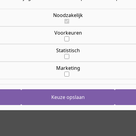
rt tegelijk in een BBL-
Opl
welke taken je uitvoert en
Ric
ntdek hier de opleiding
Noodzakelijk
Le
Lee
Voorkeuren
Opl
24 
Cr
Statistisch
En
Nij
Marketing
Aanmelden
g
Ho
Keuze opslaan