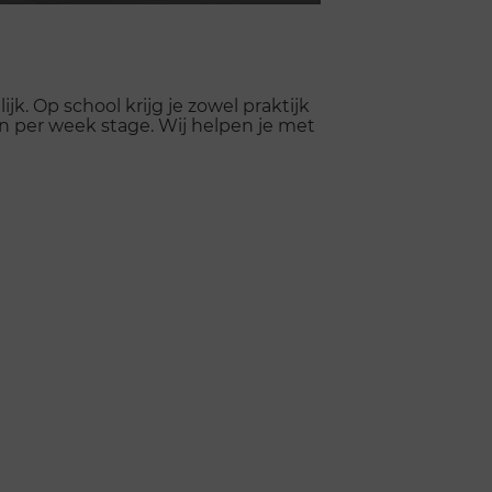
Mute
Settings
Enter
fullscreen
jk. Op school krijg je zowel praktijk
en per week stage. Wij helpen je met