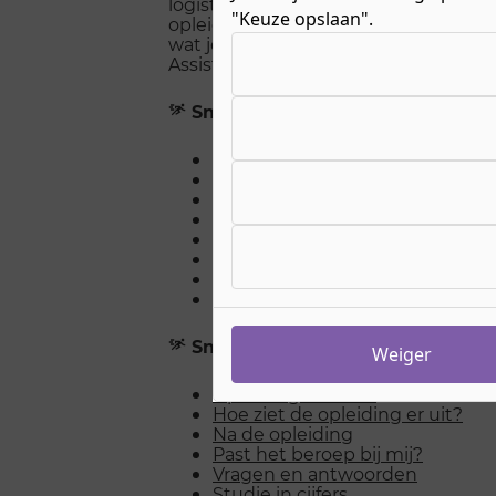
logistieke processen. Je werkt en lee
"Keuze opslaan".
opleiding. Wil je weten wat je leert, 
Kies uw cookie-voorkeuren
wat je na de opleiding kunt doen? O
Assistent logistiek!
Snel naar
Opleiding in beeld
Hoe ziet de opleiding er uit?
Na de opleiding
Past het beroep bij mij?
Vragen en antwoorden
Studie in cijfers
Meelopen en Open Dagen
Stel een vraag over de opleidin
Snel naar
Weiger
Opleiding in beeld
Hoe ziet de opleiding er uit?
Na de opleiding
Past het beroep bij mij?
Vragen en antwoorden
Studie in cijfers