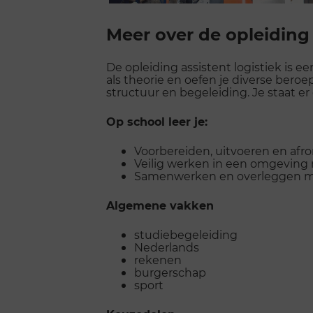
Scroll
voorbij
Meer over de opleiding
galerij
De opleiding assistent logistiek is ee
als theorie en oefen je diverse bero
structuur en begeleiding. Je staat er 
Op school leer je:
Voorbereiden, uitvoeren en afr
Veilig werken in een omgeving m
Samenwerken en overleggen me
Algemene vakken
studiebegeleiding
Nederlands
rekenen
burgerschap
sport