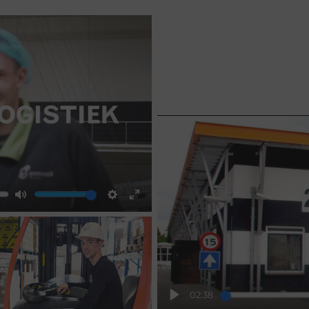
Mute
Settings
Enter
fullscreen
02:38