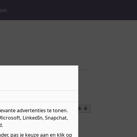
ser.
istent logistiek
Maak
vante advertenties te tonen.
favoriet
Microsoft, LinkedIn, Snapchat,
eau 1 - Entree
d.
r over
niveau 1
erweg
BOL
er, pas je keuze aan en klik op