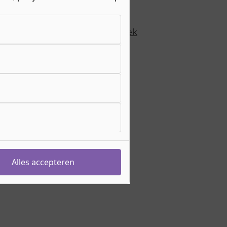
eiding duurt
1 jaar
hting
Autotechniek, Transport en
Logistiek
>
Transport & Logistiek
sgeld
€ 1511,- per jaar
s meer over de
bijkomende kosten
eiding begint op
augustus 2026
ebocode
25743
ergieweg 25
megen
e werkt het aanmelden?
Voorwaarden
Alles accepteren