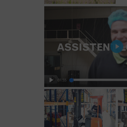
Play
01:55
Play