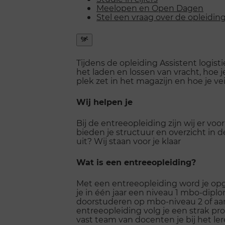
Meelopen en Open Dagen
Stel een vraag over de opleidin
Snel
naar
Tijdens de opleiding Assistent logistie
menu
het laden en lossen van vracht, hoe 
openen
plek zet in het magazijn en hoe je vei
Wij helpen je
Bij de entreeopleiding zijn wij er voo
bieden je structuur en overzicht in d
uit? Wij staan voor je klaar
Wat is een entreeopleiding?
Met een entreeopleiding word je opge
je in één jaar een niveau 1 mbo-dipl
doorstuderen op mbo-niveau 2 of aan
entreeopleiding volg je een strak p
vast team van docenten je bij het l