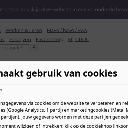
enteel bekijk je deze website in een verouderde brow
n
Werken & Leren
Mavo / havo / vwo
favorieten
ns
Bedrijven
Favorieten
0
Mijn ROC
Zoeken
maakt gebruik van cookies
niek, Transport en Logistiek
»
Transport & Logistiek
»
Ass
er
k
sgegevens via cookies om de website te verbeteren en rele
es (Google Analytics, 1 partij) en marketingcookies (Meta, 
Niv
 partijen). Jouw gegevens worden met deze partijen gedeel
jn aan toe gaat? Tijdens de
Mee
 leer je de basis van
Le
oment wijzigen of intrekken: klik op de cookieknop linksond