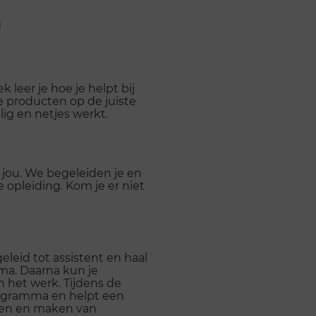
g
k leer je hoe je helpt bij
je producten op de juiste
lig en netjes werkt.
r jou. We begeleiden je en
e opleiding. Kom je er niet
leid tot assistent en haal
oma. Daarna kun je
 het werk. Tijdens de
rogramma en helpt een
eren en maken van