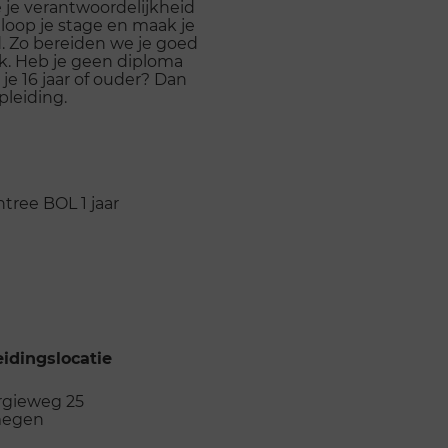
 je verantwoordelijkheid
oop je stage en maak je
 Zo bereiden we je goed
rk. Heb je geen diploma
je 16 jaar of ouder? Dan
pleiding.
ntree
BOL
1 jaar
idingslocatie
rgieweg 25
megen
 de opleidingslocatie