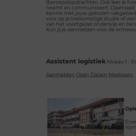
(beroeps)opdrachten. Ook leer je hoe
neemt en communiceert. Daarnaast l
kennis met jouw gekozen vakgebied.
voor op je toekomstige studie of we
van het voortgezet onderwijs en ben 
kun jij je aanmelden voor de entreeo
Assistent logistiek
Niveau 1 - E
Aanmelden
Open Dagen
Meelopen
Ople
Ene
Nij
Naar