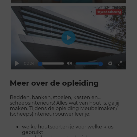
Play
Mute
Settings
Enter
fullscr
Play
02:24
Play
Mute
Settings
Enter
Scroll
fullscr
voorbij
Meer over de opleiding
galerij
Bedden, banken, stoelen, kasten en...
scheepsinterieurs! Alles wat van hout is, ga jij
maken. Tijdens de opleiding Meubelmaker /
(scheeps)interieurbouwer leer je:
welke houtsoorten je voor welke klus
gebruikt