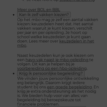
Meer over BOL en BBL
Kan ik zelf vakken kiezen?
Op het mbo mag je zelf een aantal vakken
kiezen: keuzedelen heet dat. Het aantal
vakken waaruit je kunt kiezen, verschilt
per jaar en per opleiding. Je hoort op
school welke keuzedelen je kunt gaan
doen. Lees meer over
keuzedelen in het
mbo
.
Naast keuzedelen kun je ook kiezen om
een
havo-vak naast je mbo-opleiding
te
volgen. Dit kan je helpen bij je
voorbereiding op een hbo-opleiding
.
Krijg ik persoonlijke begeleiding?
We vinden jouw persoonlijke ontwikkeling
erg belangrijk. Daarom krijgt iedere
student bij ons
een goede begeleiding
. En
krijg je extra ondersteuning als het nodig
is. We bieden hulp voor van alles; van
begeleiding bij beroepskeuze tot
financiële problemen.