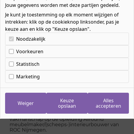
Jouw gegevens worden met deze partijen gedeeld.
Je kunt je toestemming op elk moment wijzigen of
intrekken: klik op de cookieknop linksonder, pas je
keuze aan en klik op "Keuze opslaan".
Home
»
Mbo-opleidingen
»
Kies uw cookie-voorkeuren
Bouw, Afbouw & Infra
»
Noodzakelijk
Meubel- en interieurbouw
»
Meubelmaker/(scheeps)interieurbouwer
Voorkeuren
Statistisch
Meubelmaker/​
Marketing
(scheeps)interieurbouwe
Keuze
Alles
Een balie van een school. Inrichtingen van
Weiger
opslaan
accepteren
restaurants. Scheepsinterieurs. Complexe
meubels. Hoe je dit maakt? Leer het
vakmanschap op de opleiding Allround
meubelmaker/(scheeps-)interieurbouwer van
ROC Nijmegen.