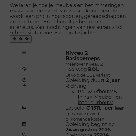
naar
We leren je hoe je meubels en betimmeringen
menu
maakt aan de hand van werktekeningen. Je
openen
wordt een pro in houtsoorten, gereedschappen
en machines. En je houdt je bezig met
interieurs. Van inrichtingen van restaurants tot
scheepsinterieurs voor grote jachten.
Maak
favoriet
Niveau 2 -
Basisberoeps
Meer over
niveau 2
Leerweg
BOL
Of volg de
BBL variant
Opleiding duurt
2 jaar
Richting
Bouw, Afbouw &
Infra
>
Meubel- en
interieurbouw
Lesgeld
€ 1511,- per jaar
Lees meer over de
bijkomende kosten
Opleiding begint op
24 augustus 2026
Crebocode
25924