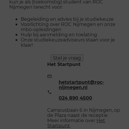
kun je als (toekomstig) student van ROC
Nijmegen terecht voor:
Begeleiding en advies bij je studiekeuze
Voorlichting over ROC Nijmegen en onze
mbo-opleidingen
Hulp bij aanmelding en toelating
Onze studiekeuzeadviseurs staan voor je
klaar!
Stel je vraag
Het Startpunt
E-
mailadres:
hetstartpunt@roc-
nijmegen.nl
Telefoonnummer:
024 890 4500
Campusbaan 6 in Nijmegen, op
de Plaza naast de receptie
Meer informatie over
Het
Startpunt
.