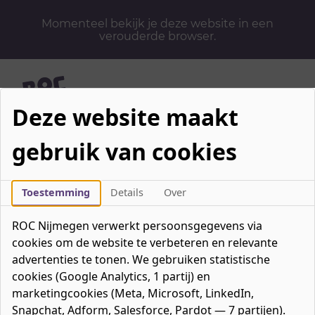
Momenteel bekijk je deze website in een
verouderde browser.
Deze website maakt
Mbo-opleidingen
gebruik van cookies
Werken & Leren
Mavo / havo / vwo
Toestemming
Details
Over
Contact
ROC Nijmegen verwerkt persoonsgegevens via
Over ons
cookies om de website te verbeteren en relevante
Bedrijven
advertenties te tonen. We gebruiken statistische
favorieten
Favorieten
0
cookies (Google Analytics, 1 partij) en
marketingcookies (Meta, Microsoft, LinkedIn,
Mijn ROC
Snapchat, Adform, Salesforce, Pardot — 7 partijen).
Zoeken
Zoeken