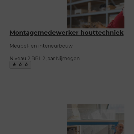
Montagemedewerker houttechniek
Meubel- en interieurbouw
Niveau 2
BBL
2 jaar
Nijmegen
Maak
favoriet