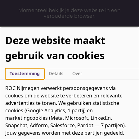
Momenteel bekijk je deze website in een
verouderde browser.
Deze website maakt
gebruik van cookies
Mbo-opleidingen
Werken & Leren
Toestemming
Details
Over
Mavo / havo / vwo
ROC Nijmegen verwerkt persoonsgegevens via
Contact
cookies om de website te verbeteren en relevante
Over ons
advertenties te tonen. We gebruiken statistische
cookies (Google Analytics, 1 partij) en
Bedrijven
marketingcookies (Meta, Microsoft, LinkedIn,
favorieten
Favorieten
0
Snapchat, Adform, Salesforce, Pardot — 7 partijen).
Mijn ROC
Jouw gegevens worden met deze partijen gedeeld.
Zoeken
Zoeken