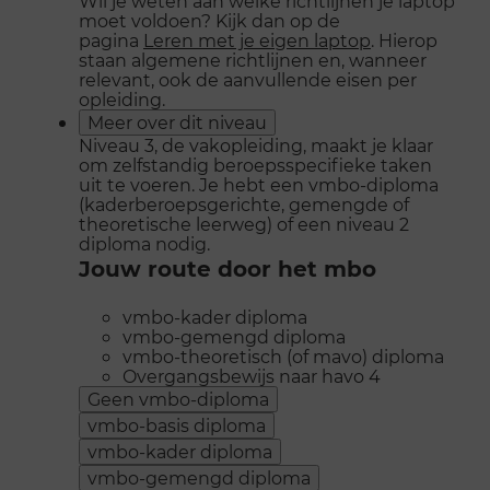
Wil je weten aan welke richtlijnen je laptop
moet voldoen? Kijk dan op de
pagina
Leren met je eigen laptop
. Hierop
staan algemene richtlijnen en, wanneer
relevant, ook de aanvullende eisen per
opleiding.
Meer over dit niveau
Niveau 3, de vakopleiding, maakt je klaar
om zelfstandig beroepsspecifieke taken
uit te voeren. Je hebt een vmbo-diploma
(kaderberoepsgerichte, gemengde of
theoretische leerweg) of een niveau 2
diploma nodig.
Jouw route door het mbo
vmbo-kader diploma
vmbo-gemengd diploma
vmbo-theoretisch (of mavo) diploma
Overgangsbewijs naar havo 4
Geen vmbo-diploma
vmbo-basis diploma
vmbo-kader diploma
vmbo-gemengd diploma