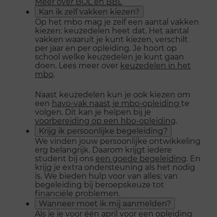
Meer over BOL en BBL
Kan ik zelf vakken kiezen?
Op het mbo mag je zelf een aantal vakken
kiezen: keuzedelen heet dat. Het aantal
vakken waaruit je kunt kiezen, verschilt
per jaar en per opleiding. Je hoort op
school welke keuzedelen je kunt gaan
doen. Lees meer over
keuzedelen in het
mbo
.
Naast keuzedelen kun je ook kiezen om
een
havo-vak naast je mbo-opleiding
te
volgen. Dit kan je helpen bij je
voorbereiding op een hbo-opleiding
.
Krijg ik persoonlijke begeleiding?
We vinden jouw persoonlijke ontwikkeling
erg belangrijk. Daarom krijgt iedere
student bij ons
een goede begeleiding
. En
krijg je extra ondersteuning als het nodig
is. We bieden hulp voor van alles; van
begeleiding bij beroepskeuze tot
financiële problemen.
Wanneer moet ik mij aanmelden?
Als je je voor één april voor een opleiding