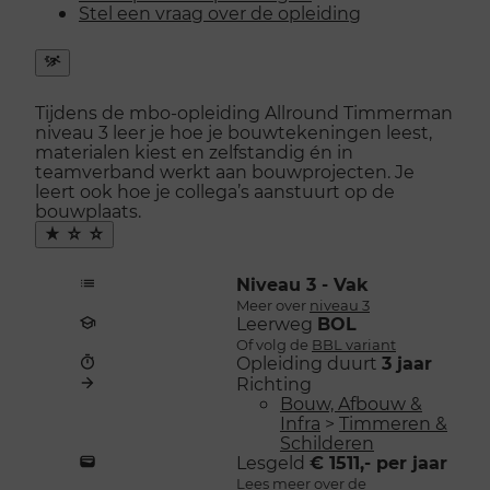
Stel een vraag over de opleiding
Snel
naar
Tijdens de mbo-opleiding Allround Timmerman
menu
niveau 3 leer je hoe je bouwtekeningen leest,
openen
materialen kiest en zelfstandig én in
teamverband werkt aan bouwprojecten. Je
leert ook hoe je collega’s aanstuurt op de
bouwplaats.
Maak
favoriet
Niveau 3 - Vak
Meer over
niveau 3
Leerweg
BOL
Of volg de
BBL variant
Opleiding duurt
3 jaar
Richting
Bouw, Afbouw &
Infra
>
Timmeren &
Schilderen
Lesgeld
€ 1511,- per jaar
Lees meer over de