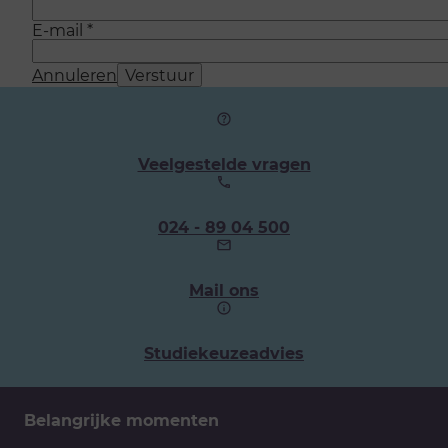
E-mail
*
Annuleren
Verstuur
Veelgestelde vragen
Ons
024 - 89 04 500
telefoonnummer:
Mail ons
Studiekeuzeadvies
Belangrijke momenten