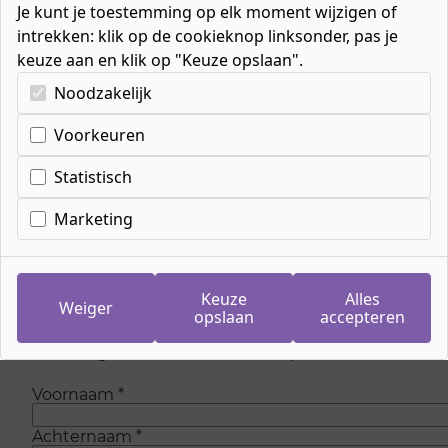
Je kunt je toestemming op elk moment wijzigen of
intrekken: klik op de cookieknop linksonder, pas je
keuze aan en klik op "Keuze opslaan".
Kies uw cookie-voorkeuren
Noodzakelijk
Voorkeuren
Inschrijven wachtlijst
meeloopdag Allround
Statistisch
timmerman
Marketing
Op dit moment zijn is er geen plaats meer om
mee te lopen bij de opleiding. Maar wees
Keuze
Alles
Weiger
gerust, we voegen regelmatig nieuwe plaatsen
opslaan
accepteren
toe. Laat je gegevens achter en we sturen je
eenmalig een e-mail als er weer plaats is.
Voornaam
*
Achternaam
*