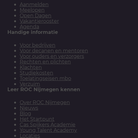
Aanmelden
Meelopen
Open Dagen
Vakantierooster
Agenda
Handige informatie
Voor bedrijven
Voor decanen en mentoren
Voor ouders en verzorgers
Rechten en plichten
Klachten
Studiekosten
Toelatingseisen mbo
Verzuim
Leer ROC Nijmegen kennen
Over ROC Nijmegen
Nieuws
Blog
Het Startpunt
Cas Spijkers Academie
Young Talent Academy
Locaties