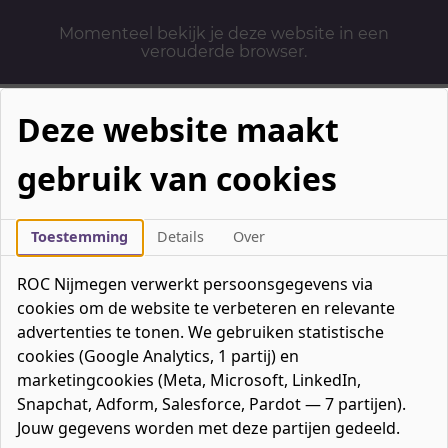
Momenteel bekijk je deze website in een
verouderde browser.
Deze website maakt
gebruik van cookies
Mbo-opleidingen
Werken & Leren
Toestemming
Details
Over
Mavo / havo / vwo
ROC Nijmegen verwerkt persoonsgegevens via
Contact
cookies om de website te verbeteren en relevante
Over ons
advertenties te tonen. We gebruiken statistische
cookies (Google Analytics, 1 partij) en
Bedrijven
marketingcookies (Meta, Microsoft, LinkedIn,
favorieten
Favorieten
0
Snapchat, Adform, Salesforce, Pardot — 7 partijen).
Mijn ROC
Jouw gegevens worden met deze partijen gedeeld.
Zoeken
Zoeken