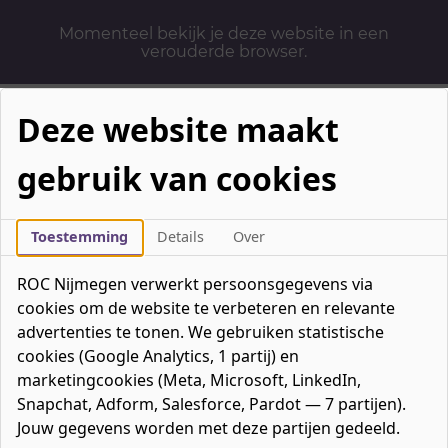
Momenteel bekijk je deze website in een
verouderde browser.
Deze website maakt
gebruik van cookies
Mbo-opleidingen
Werken & Leren
Toestemming
Details
Over
Mavo / havo / vwo
ROC Nijmegen verwerkt persoonsgegevens via
Contact
cookies om de website te verbeteren en relevante
Over ons
advertenties te tonen. We gebruiken statistische
cookies (Google Analytics, 1 partij) en
Bedrijven
marketingcookies (Meta, Microsoft, LinkedIn,
favorieten
Favorieten
0
Snapchat, Adform, Salesforce, Pardot — 7 partijen).
Mijn ROC
Jouw gegevens worden met deze partijen gedeeld.
Zoeken
Zoeken