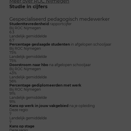
Meer over ROC Nijmegen
Studie in cijfers
Gespecialiseerd pedagogisch medewerker
Studenttevredenheid
rapportcijfer
Bij ROC Nijmegen
6.3
Landelijk gemiddelde
6.7
Percentage geslaagde studenten
in afgelopen schooljaar
Bij ROC Nijmegen
75%
Landelijk gemiddelde
75%
Doorstroom naar hbo
na afgelopen schooljaar
Bij ROC Nijmegen
43%
Landelijk gemiddelde
56%
Percentage gediplomeerden met werk
Bij ROC Nijmegen
91%
Landelijk gemiddelde
91%
Kans op werk in jouw vakgebied
na je opleiding
Deze regio
7
Landelijk gemiddelde
7
Kans op stage
Deze regio