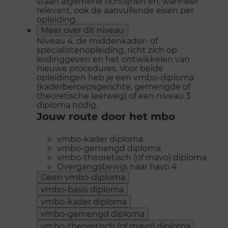
staan algemene richtlijnen en, wanneer
relevant, ook de aanvullende eisen per
opleiding.
Meer over dit niveau
Niveau 4, de middenkader- of
specialistenopleiding, richt zich op
leidinggeven en het ontwikkelen van
nieuwe procedures. Voor beide
opleidingen heb je een vmbo-diploma
(kaderberoepsgerichte, gemengde of
theoretische leerweg) of een niveau 3
diploma nodig.
Jouw route door het mbo
vmbo-kader diploma
vmbo-gemengd diploma
vmbo-theoretisch (of mavo) diploma
Overgangsbewijs naar havo 4
Geen vmbo-diploma
vmbo-basis diploma
vmbo-kader diploma
vmbo-gemengd diploma
vmbo-theoretisch (of mavo) diploma