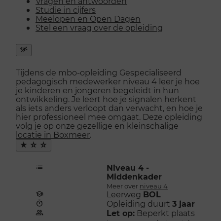
Vragen en antwoorden
Studie in cijfers
Meelopen en Open Dagen
Stel een vraag over de opleiding
Snel
naar
Tijdens de mbo-opleiding Gespecialiseerd
menu
pedagogisch medewerker niveau 4 leer je hoe
openen
je kinderen en jongeren begeleidt in hun
ontwikkeling. Je leert hoe je signalen herkent
als iets anders verloopt dan verwacht, en hoe je
hier professioneel mee omgaat. Deze opleiding
volg je op onze gezellige en kleinschalige
locatie in Boxmeer
.
Maak
favoriet
Niveau 4 -
Middenkader
Meer over
niveau 4
Leerweg
BOL
Opleiding duurt
3 jaar
Let op:
Beperkt plaats