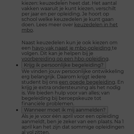
kiezen: keuzedelen heet dat. Het aantal
vakken waaruit je kunt kiezen, verschilt
per jaar en per opleiding. Je hoort op
school welke keuzedelen je kunt gaan
doen. Lees meer over
keuzedelen in het
mbo
.
Naast keuzedelen kun je ook kiezen om
een
havo-vak naast je mbo-opleiding
te
volgen. Dit kan je helpen bij je
voorbereiding op een hbo-opleiding
.
Krijg ik persoonlijke begeleiding?
We vinden jouw persoonlijke ontwikkeling
erg belangrijk. Daarom krijgt iedere
student bij ons
een goede begeleiding
. En
krijg je extra ondersteuning als het nodig
is. We bieden hulp voor van alles; van
begeleiding bij beroepskeuze tot
financiële problemen.
Wanneer moet ik mij aanmelden?
Als je je voor één april voor een opleiding
aanmeldt, ben je zeker van een plaats. Na 1
april kan het zijn dat sommige opleidingen
al vol zitten.