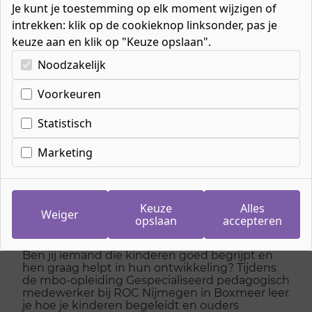
Je kunt je toestemming op elk moment wijzigen of
intrekken: klik op de cookieknop linksonder, pas je
keuze aan en klik op "Keuze opslaan".
Kies uw cookie-voorkeuren
Noodzakelijk
Home
»
Mbo-opleidingen
»
Welzijn
»
Pedagogisch werk
»
Voorkeuren
Gespecialiseerd pedagogisch medewerker
Statistisch
Marketing
Gespecialiseerd
pedagogisch
Keuze
Alles
medewerker Boxmeer
Weiger
opslaan
accepteren
Ben jij iemand die kinderen goed begrijpt en
hen graag helpt in hun ontwikkeling? Tijdens
de mbo-opleiding Gespecialiseerd pedagogisch
medewerker bij ROC Nijmegen in Boxmeer leer
je hoe je kinderen begeleidt en ouders