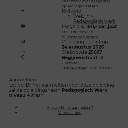
Lees meer over
het aantal
opleidingsplaatsen
Richting
Welzijn
>
Pedagogisch werk
Lesgeld
€ 1511,- per jaar
Lees meer over de
bijkomende kosten
Opleiding begint op
24 augustus 2026
Crebocode
25697
Begijnenstraat 2
Boxmeer
Ook te volgen in
Nijmegen
Aanmelden
Let op: Bij het aanmelden voor deze opleiding
zal de opleidingsnaam
Pedagogisch Werk
,
niveau 4
staan.
Hoe werkt het aanmelden?
Voorwaarden