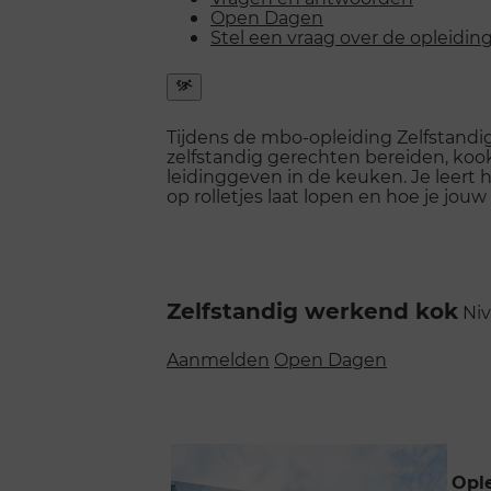
Open Dagen
Stel een vraag over de opleidin
Snel
naar
Tijdens de mbo-opleiding Zelfstandi
menu
zelfstandig gerechten bereiden, ko
openen
leidinggeven in de keuken. Je leert h
op rolletjes laat lopen en hoe je jou
Zelfstandig werkend kok
Niv
Aanmelden
Open Dagen
Ople