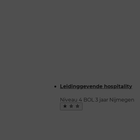
Leidinggevende hospitality
Niveau 4
BOL
3 jaar
Nijmegen
Maak
favoriet