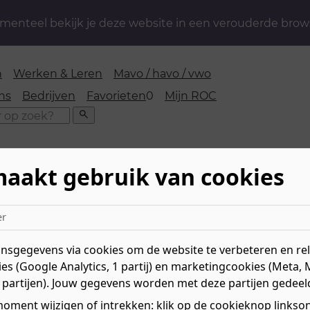
enteel bekijk je deze website in een verouderde brow
n
Werken & Leren
Mavo / havo / vwo
favorieten
ns
Bedrijven
Favorieten
0
Mijn ROC
Zoeken
maakt gebruik van cookies
 Bakkerij
»
Horeca
»
Zelfstandig werkend kok
er
end kok
sgegevens via cookies om de website te verbeteren en rele
es (Google Analytics, 1 partij) en marketingcookies (Meta, 
Niv
 partijen). Jouw gegevens worden met deze partijen gedeel
kkerste gerechten te
Mee
elfstandig werkend kok op
Le
oment wijzigen of intrekken: klik op de cookieknop linksond