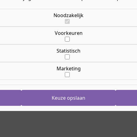
amenwerken in de keuken
Of v
g met kooktechnieken en
Opl
fel zet.
Ric
Noodzakelijk
n je krijgt en wat je na je
Le
verder!
Lee
Voorkeuren
Opl
24 
Cr
Statistisch
Ca
Nij
Marketing
Aanmelden
Ho
g
Keuze opslaan