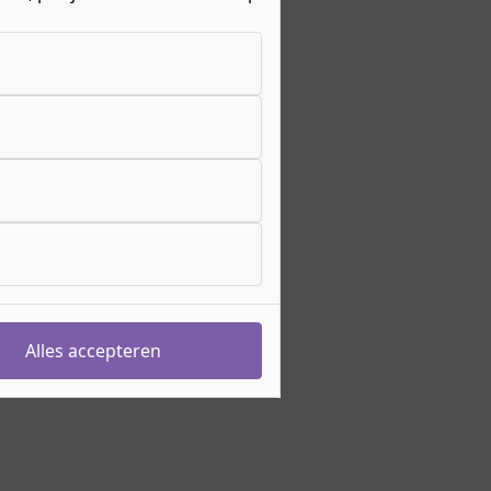
olg de
BOL variant
eiding duurt
3 jaar
hting
Horeca & Bakkerij
>
Horeca
sgeld
€ 762,- per jaar
s meer over de
bijkomende kosten
eiding begint op
augustus 2026
ebocode
27062
mpusbaan 6
megen
e werkt het aanmelden?
Voorwaarden
Alles accepteren