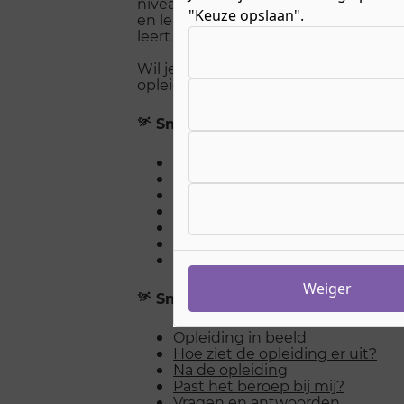
niveau 3 leer je alles over koken, s
"Keuze opslaan".
en leidinggeven. Je oefent elke da
Kies uw cookie-voorkeuren
leert hoe je creatieve gerechten op ta
Wil je weten wat je leert, welke vakke
opleiding kunt doen? Lees dan snel 
Snel naar
Opleiding in beeld
Hoe ziet de opleiding er uit?
Na de opleiding
Past het beroep bij mij?
Vragen en antwoorden
Open Dagen
Stel een vraag over de opleidin
Weiger
Snel naar
Opleiding in beeld
Hoe ziet de opleiding er uit?
Na de opleiding
Past het beroep bij mij?
Vragen en antwoorden