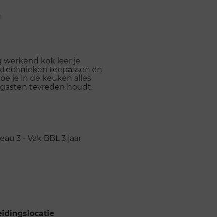
g
g werkend kok leer je
oktechnieken toepassen en
oe je in de keuken alles
w gasten tevreden houdt.
eau 3 - Vak
BBL
3 jaar
idingslocatie