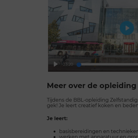
Play
03:20
Play
Scroll
voorbij
Meer over de opleiding
galerij
Tijdens de BBL-opleiding Zelfstandig
gek! Je leert creatief koken en bed
Je leert:
basisbereidingen en technieken
werken met apparatuur en gro