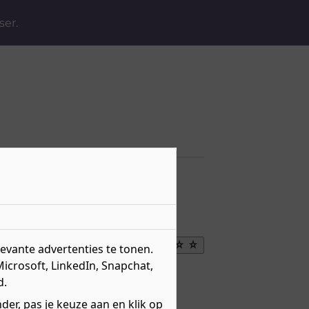
ser.
Maak
vante advertenties te tonen.
favoriet
Microsoft, LinkedIn, Snapchat,
eau 3 - Vak
d.
r over
niveau 3
erweg
BBL
er, pas je keuze aan en klik op