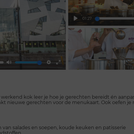
01:27
Play
Mute
Settings
Enter
fullscreen
 werkend kok leer je hoe je gerechten bereidt én aanpas
enkt nieuwe gerechten voor de menukaart. Ook oefen je
 van salades en soepen, koude keuken en patisserie
ndstoffen