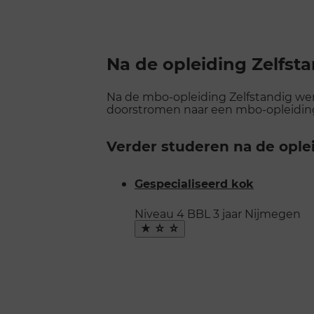
Na de opleiding Zelfst
Na de mbo-opleiding Zelfstandig werk
doorstromen naar een mbo-opleiding o
Verder studeren na de ople
Gespecialiseerd kok
Niveau 4
BBL
3 jaar
Nijmegen
Maak
favoriet