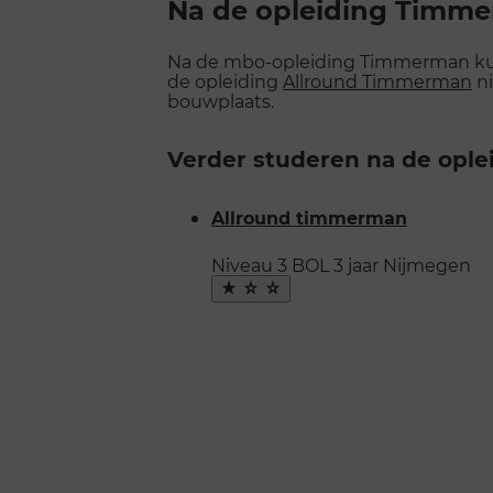
Na de opleiding Timm
Na de mbo-opleiding Timmerman kun j
de opleiding
Allround Timmerman
ni
bouwplaats.
Verder studeren na de opl
Allround timmerman
Niveau 3
BOL
3 jaar
Nijmegen
Maak
favoriet