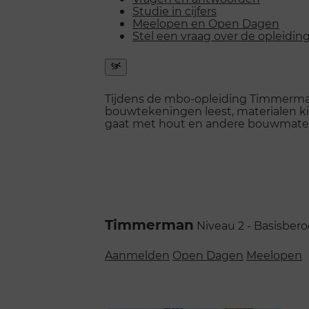
Studie in cijfers
Meelopen en Open Dagen
Stel een vraag over de opleidin
Snel
naar
Tijdens de mbo-opleiding Timmerman
menu
bouwtekeningen leest, materialen kie
openen
gaat met hout en andere bouwmater
Timmerman
Niveau 2 - Basisber
Aanmelden
Open Dagen
Meelopen