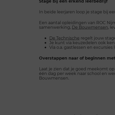
Stage bij een erkend leerbedrijf
In beide leerjaren loop je stage bij e
Een aantal opleidingen van ROC Nij
samenwerking,
De Bouwmensen
, l
De Technische
regelt jouw stag
Je kunt via keuzedelen ook ken
Via o.a. gastlessen en excursies
Overstappen naar of beginnen me
Laat je zien dat je goed meekomt op
één dag per week naar school en werkt
Bouwmensen.