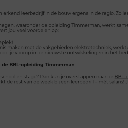
en erkend leerbedrijf in de bouw ergens in de regio. Zo l
megen, waaronder de opleiding Timmerman, werkt same
evert jou veel voordelen op:
eplek!
nis maken met de vakgebieden elektrotechniek, werktui
 loop je voorop in de nieuwste ontwikkelingen in het bed
t de BBL-opleiding Timmerman
 school en stage? Dan kun je overstappen naar de
BBL-
 de rest van de week bij een leerbedrijf – mét salaris! 