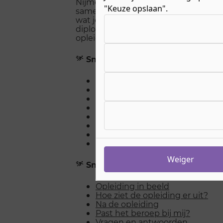
Nijmegen leer je alles over bouwen
"Keuze opslaan".
samenwerken. Je werkt met je hand
Kies uw cookie-voorkeuren
wat je allemaal leert, welke vakken je 
diploma kunt doen? Lees dan snel v
opleiding Timmerman!
Snel naar
Opleiding in beeld
Hoe ziet de opleiding er uit?
Na de opleiding
Past het beroep bij mij?
Vragen en antwoorden
Studie in cijfers
Meelopen en Open Dagen
Stel een vraag over de opleidin
Weiger
Snel naar
Opleiding in beeld
Hoe ziet de opleiding er uit?
Na de opleiding
Past het beroep bij mij?
Vragen en antwoorden