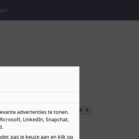
ser.
Maak
vante advertenties te tonen.
favoriet
Microsoft, LinkedIn, Snapchat,
eau 2 - Basisberoeps
d.
r over
niveau 2
erweg
BOL
er, pas je keuze aan en klik op