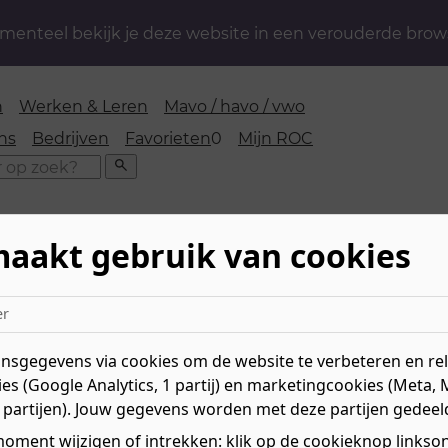
enteel bekijk je deze website in een verouderde brow
n
Werken & Leren
Mavo / havo / vwo
favorieten
ns
Bedrijven
Favorieten
0
Mijn ROC
Zoeken
maakt gebruik van cookies
bouw & Infra
»
Timmeren & Schilderen
»
Timmerman
er
sgegevens via cookies om de website te verbeteren en rele
es (Google Analytics, 1 partij) en marketingcookies (Meta, 
Niv
 partijen). Jouw gegevens worden met deze partijen gedeel
re materialen iets moois
Mee
Timmerman bij ROC
Le
oment wijzigen of intrekken: klik op de cookieknop linksond