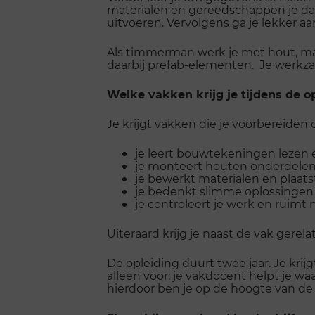
materialen en gereedschappen je daa
uitvoeren. Vervolgens ga je lekker aa
Als timmerman werk je met hout, maa
daarbij prefab-elementen. Je werkz
Welke vakken krijg je tijdens de
Je krijgt vakken die je voorbereiden
je leert bouwtekeningen lezen 
je monteert houten onderdele
je bewerkt materialen en plaat
je bedenkt slimme oplossingen 
je controleert je werk en ruimt 
Uiteraard krijg je naast de vak gere
De opleiding duurt twee jaar. Je krijg
alleen voor: je vakdocent helpt je wa
hierdoor ben je op de hoogte van de