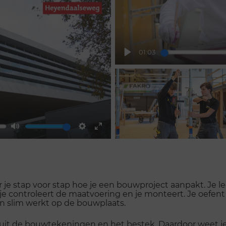
fullscreen
01:03
Play
Mute
Settings
Enter
fullscreen
je stap voor stap hoe je een bouwproject aanpakt. Je l
 je controleert de maatvoering en je monteert. Je oef
 en slim werkt op de bouwplaats.
 uit de bouwtekeningen en het bestek. Daardoor weet j