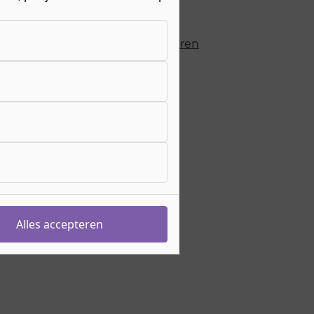
olg de
BBL variant
eiding duurt
2 jaar
hting
Bouw, Afbouw & Infra
>
Timmeren
& Schilderen
sgeld
€ 1511,- per jaar
s meer over de
bijkomende kosten
eiding begint op
augustus 2026
ebocode
25829
yendaalseweg 98
megen
e werkt het aanmelden?
Voorwaarden
Alles accepteren