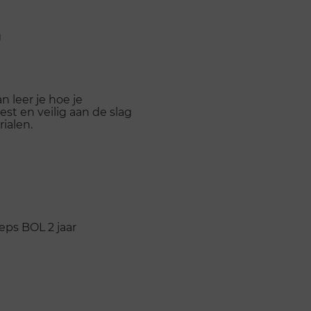
g
 leer je hoe je
st en veilig aan de slag
ialen.
oeps
BOL
2 jaar