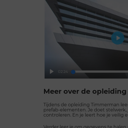
Play
02:24
Play
Scroll
voorbij
Meer over de opleiding
galerij
Tijdens de opleiding Timmerman leer 
prefab-elementen. Je doet stelwerk,
controleren. En je leert hoe je veilig
Verder leer je om gegevens te halen