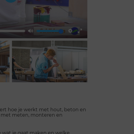
Play
Mute
Settings
Enter
fullscreen
eert hoe je werkt met hout, beton en
ent met meten, monteren en
e wat je gaat maken en welke