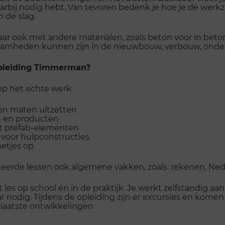
rbij nodig hebt. Van tevoren bedenk je hoe je de werkz
n de slag.
r ook met andere materialen, zoals beton voor in beto
aamheden kunnen zijn in de nieuwbouw, verbouw, onder
 opleiding Timmerman?
 op het echte werk:
en maten uitzetten
n en producten
st prefab-elementen
voor hulpconstructies
netjes op
lateerde lessen ook algemene vakken, zoals: rekenen, N
t les op school én in de praktijk. Je werkt zelfstandig aa
ar nodig. Tijdens de opleiding zijn er excursies en kome
 laatste ontwikkelingen