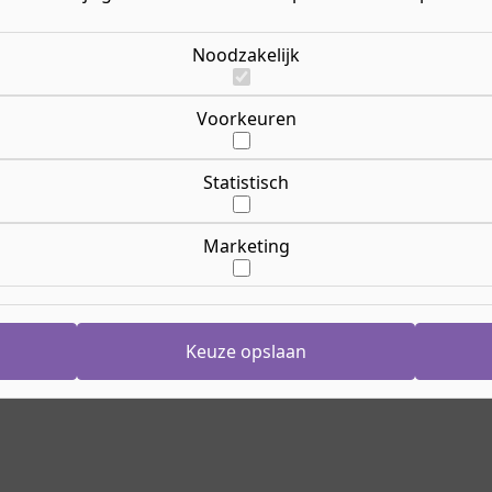
, meten, monteren en
Of v
en én je hoofd. Benieuwd
Opl
krijgt en wat je na je
Ric
Noodzakelijk
erder en ontdek de
Le
Voorkeuren
Lee
Opl
24 
Statistisch
Cr
He
Nij
Marketing
Aanmelden
g
Ho
Keuze opslaan