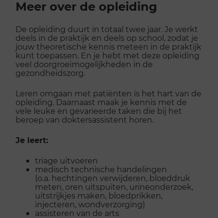
Meer over de opleiding
galerij
De opleiding duurt in totaal twee jaar. Je werkt
deels in de praktijk en deels op school, zodat je
jouw theoretische kennis meteen in de praktijk
kunt toepassen. En je hebt met deze opleiding
veel doorgroeimogelijkheden in de
gezondheidszorg.
Leren omgaan met patiënten is het hart van de
opleiding. Daarnaast maak je kennis met de
vele leuke en gevarieerde taken die bij het
beroep van doktersassistent horen.
Je leert:
triage uitvoeren
medisch technische handelingen
(o.a. hechtingen verwijderen, bloeddruk
meten, oren uitspuiten, urineonderzoek,
uitstrijkjes maken, bloedprikken,
injecteren, wondverzorging)
assisteren van de arts