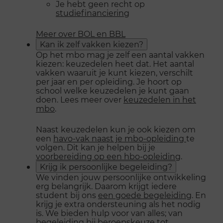
Je hebt geen recht op
studiefinanciering
Meer over BOL en BBL
Kan ik zelf vakken kiezen?
Op het mbo mag je zelf een aantal vakken
kiezen: keuzedelen heet dat. Het aantal
vakken waaruit je kunt kiezen, verschilt
per jaar en per opleiding. Je hoort op
school welke keuzedelen je kunt gaan
doen. Lees meer over
keuzedelen in het
mbo
.
Naast keuzedelen kun je ook kiezen om
een
havo-vak naast je mbo-opleiding
te
volgen. Dit kan je helpen bij je
voorbereiding op een hbo-opleiding
.
Krijg ik persoonlijke begeleiding?
We vinden jouw persoonlijke ontwikkeling
erg belangrijk. Daarom krijgt iedere
student bij ons
een goede begeleiding
. En
krijg je extra ondersteuning als het nodig
is. We bieden hulp voor van alles; van
begeleiding bij beroepskeuze tot