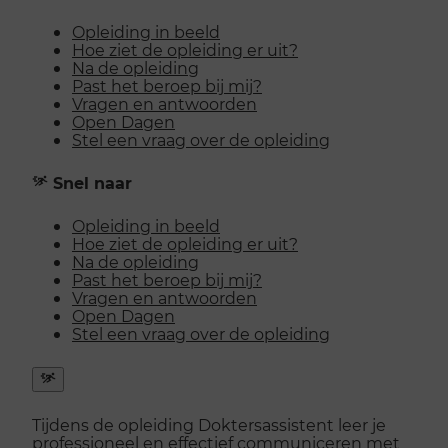
Opleiding in beeld
Hoe ziet de opleiding er uit?
Na de opleiding
Past het beroep bij mij?
Vragen en antwoorden
Open Dagen
Stel een vraag over de opleiding
Snel naar
Opleiding in beeld
Hoe ziet de opleiding er uit?
Na de opleiding
Past het beroep bij mij?
Vragen en antwoorden
Open Dagen
Stel een vraag over de opleiding
Snel
naar
Tijdens de opleiding Doktersassistent leer je
menu
professioneel en effectief communiceren met