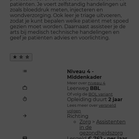
openen
patiënten. Je voert zelfstandig handelingen uit
zoals bloeddruk meten, injecteren en
wondverzorging. Ook leer je triage uitvoeren,
zodat je kunt bepalen welke patiënt met spoed
gezien moet worden. Daarnaast assisteer je de
arts bij medisch technische handelingen en
geef je patiënten advies en voorlichting.
Maak
favoriet
Niveau 4 -
Middenkader
Meer over
niveau 4
Leerweg
BBL
Of volg de
BOL variant
Opleiding duurt
2 jaar
Lees meer over
versneld
volgen
Richting
Zorg
>
Assistenten
in de
gezondheidszorg
Lesgeld
€ 762,- per jaar