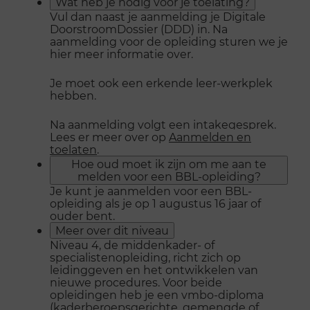
Wat heb je nodig voor je toelating?
Vul dan naast je aanmelding je Digitale
DoorstroomDossier (DDD) in. Na
aanmelding voor de opleiding sturen we je
hier meer informatie over.
Je moet ook een erkende leer-werkplek
hebben.
Na aanmelding volgt een intakegesprek.
Lees er meer over op
Aanmelden en
toelaten
.
Hoe oud moet ik zijn om me aan te
melden voor een BBL-opleiding?
Je kunt je aanmelden voor een BBL-
opleiding als je op 1 augustus 16 jaar of
ouder bent.
Meer over dit niveau
Niveau 4, de middenkader- of
specialistenopleiding, richt zich op
leidinggeven en het ontwikkelen van
nieuwe procedures. Voor beide
opleidingen heb je een vmbo-diploma
(kaderberoepsgerichte, gemengde of