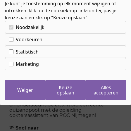
Je kunt je toestemming op elk moment wijzigen of
intrekken: klik op de cookieknop linksonder, pas je
keuze aan en klik op "Keuze opslaan".
Kies uw cookie-voorkeuren
Noodzakelijk
Home
»
Mbo-opleidingen
»
Zorg
»
Assistenten in de gezondheidszorg
»
Voorkeuren
Doktersassistent
Statistisch
Marketing
Doktersassistent
Als doktersassistent ben jij het eerste
Keuze
Alles
aanspreekpunt voor de patiënt. Jij bepaalt
Weiger
opslaan
accepteren
welke patiënten als eerste medische hulp
nodig hebben (triage), draait je eigen spreekuur
en ondersteunt de arts. Word een echte
duizendpoot met de opleiding
doktersassistent van ROC Nijmegen!
Snel naar