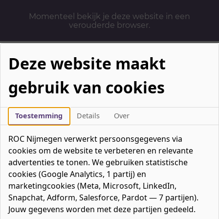
Momenteel bekijk je deze website in een
verouderde browser.
Deze website maakt
gebruik van cookies
Mbo-opleidingen
Werken & Leren
Toestemming
Details
Over
Mavo / havo / vwo
ROC Nijmegen verwerkt persoonsgegevens via
Contact
cookies om de website te verbeteren en relevante
Over ons
advertenties te tonen. We gebruiken statistische
cookies (Google Analytics, 1 partij) en
Bedrijven
marketingcookies (Meta, Microsoft, LinkedIn,
favorieten
Favorieten
0
Snapchat, Adform, Salesforce, Pardot — 7 partijen).
Mijn ROC
Jouw gegevens worden met deze partijen gedeeld.
Zoeken
Zoeken