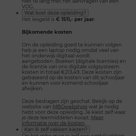
niet te lang met het aanvragen van een
VOG.
Wat kost deze opleiding?
Het lesgeld is
€ 1511,- per jaar
.
Bijkomende kosten
Om de opleiding goed te kunnen volgen
heb je een laptop nodig omdat veel van
het onderwijs digitaal wordt
aangeboden. Boeken (digitale licenties) en
de licentie van ons digitale volgsysteem
kosten in totaal €213,49. Deze kosten zijn
gebaseerd op de kosten van dit schooljaar
en kunnen voor komend schooljaar
afwijken.
Deze bedragen zijn geschat. Bekijk op de
website van
MBOwebshop
wat je nodig
hebt voor deze opleiding. Je kiest zelf waar
je deze leermiddelen koopt.
Meer
informatie over de kosten
.
Kan ik zelf vakken kiezen?
Op het mbo mag je zelf een aantal vakken