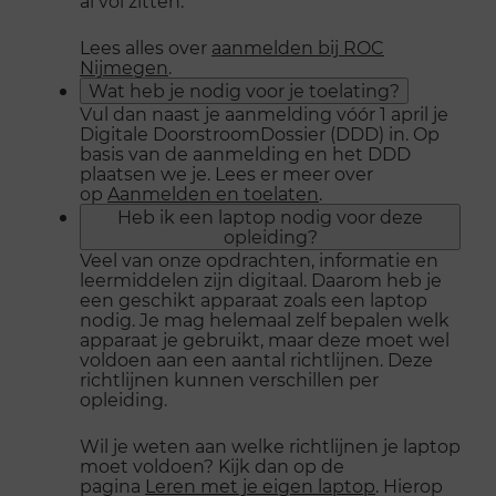
al vol zitten.
Lees alles over
aanmelden bij ROC
Nijmegen
.
Wat heb je nodig voor je toelating?
Vul dan naast je aanmelding vóór 1 april je
Digitale DoorstroomDossier (DDD) in. Op
basis van de aanmelding en het DDD
plaatsen we je. Lees er meer over
op
Aanmelden en toelaten
.
Heb ik een laptop nodig voor deze
opleiding?
Veel van onze opdrachten, informatie en
leermiddelen zijn digitaal. Daarom heb je
een geschikt apparaat zoals een laptop
nodig. Je mag helemaal zelf bepalen welk
apparaat je gebruikt, maar deze moet wel
voldoen aan een aantal richtlijnen. Deze
richtlijnen kunnen verschillen per
opleiding.
Wil je weten aan welke richtlijnen je laptop
moet voldoen? Kijk dan op de
pagina
Leren met je eigen laptop
. Hierop