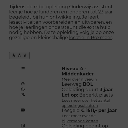
naar
Tijdens de mbo-opleiding Onderwijsassistent
menu
leer je hoe je kinderen en jongeren tot 23 jaar
openen
begeleidt bij hun ontwikkeling. Je leert
lesactiviteiten voorbereiden en uitvoeren, en
hoe je leerlingen ondersteunt die extra hulp
nodig hebben. Deze opleiding volg je op onze
gezellige en kleinschalige
locatie in Boxmeer
.
Maak
favoriet
Niveau 4 -
Middenkader
Meer over
niveau 4
Leerweg
BOL
Opleiding duurt
3 jaar
Let op:
Beperkt plaats
Lees meer over
het aantal
opleidingsplaatsen
Lesgeld
€ 1511,- per jaar
Lees meer over de
bijkomende kosten
Opleiding begint op