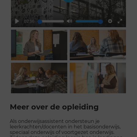
Play
02:36
Play
Mute
Settings
Enter
fullscr
Scroll
voorbij
Meer over de opleiding
galerij
Als onderwijsassistent ondersteun je
leerkrachten/docenten in het basisonderwijs,
speciaal onderwijs of voortgezet onderwijs.