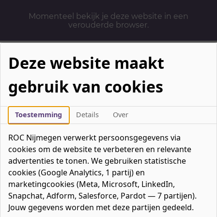
Momenteel bekijk je deze website in een
verouderde browser.
Deze website maakt
gebruik van cookies
Mbo-opleidingen
Werken & Leren
Toestemming
Details
Over
Mavo / havo / vwo
ROC Nijmegen verwerkt persoonsgegevens via
Contact
cookies om de website te verbeteren en relevante
Over ons
advertenties te tonen. We gebruiken statistische
cookies (Google Analytics, 1 partij) en
Bedrijven
marketingcookies (Meta, Microsoft, LinkedIn,
favorieten
Favorieten
0
Snapchat, Adform, Salesforce, Pardot — 7 partijen).
Mijn ROC
Jouw gegevens worden met deze partijen gedeeld.
Zoeken
Zoeken