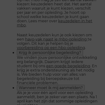
kiezen: keuzedelen heet dat. Het aantal
vakken waaruit je kunt kiezen, verschilt
per jaar en per opleiding. Je hoort op
school welke keuzedelen je kunt gaan
doen. Lees meer over
keuzedelen in het
mbo
.
Naast keuzedelen kun je ook kiezen om
een
havo-vak naast je mbo-opleiding
te
volgen. Dit kan je helpen bij je
voorbereiding op een hbo-opleiding
.
Krijg ik persoonlijke begeleiding?
We vinden jouw persoonlijke ontwikkeling
erg belangrijk. Daarom krijgt iedere
student bij ons
een goede begeleiding
. En
krijg je extra ondersteuning als het nodig
is. We bieden hulp voor van alles; van
begeleiding bij beroepskeuze tot
financiële problemen.
Wanneer moet ik mij aanmelden?
Als je je voor één april voor een opleiding
aanmeldt, ben je zeker van een plaats. Na 1
april kan het zijn dat sommige opleidingen