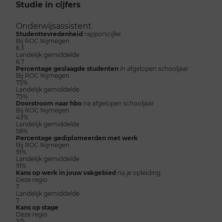
Studie in cijfers
Onderwijsassistent
Studenttevredenheid
rapportcijfer
Bij ROC Nijmegen
6.3
Landelijk gemiddelde
6.7
Percentage geslaagde studenten
in afgelopen schooljaar
Bij ROC Nijmegen
75%
Landelijk gemiddelde
75%
Doorstroom naar hbo
na afgelopen schooljaar
Bij ROC Nijmegen
43%
Landelijk gemiddelde
56%
Percentage gediplomeerden met werk
Bij ROC Nijmegen
91%
Landelijk gemiddelde
91%
Kans op werk in jouw vakgebied
na je opleiding
Deze regio
7
Landelijk gemiddelde
7
Kans op stage
Deze regio
3/5