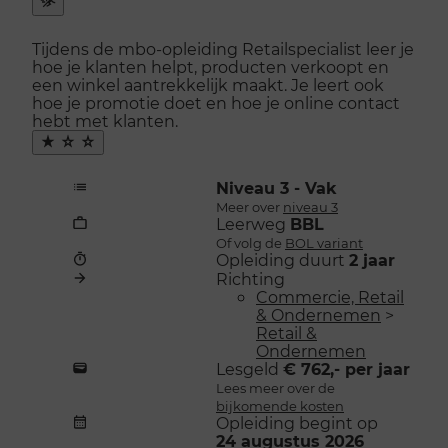
Snel
naar
Tijdens de mbo-opleiding Retailspecialist leer je
menu
hoe je klanten helpt, producten verkoopt en
openen
een winkel aantrekkelijk maakt. Je leert ook
hoe je promotie doet en hoe je online contact
hebt met klanten.
Maak
favoriet
Niveau 3 - Vak
Meer over
niveau 3
Leerweg
BBL
Of volg de
BOL variant
Opleiding duurt
2 jaar
Richting
Commercie, Retail
& Ondernemen
>
Retail &
Ondernemen
Lesgeld
€ 762,- per jaar
Lees meer over de
bijkomende kosten
Opleiding begint op
24 augustus 2026