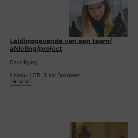
Leidinggevende van een team/​
afdeling/​project
Beveiliging
Niveau 4
BBL
1 jaar
Boxmeer
Maak
favoriet