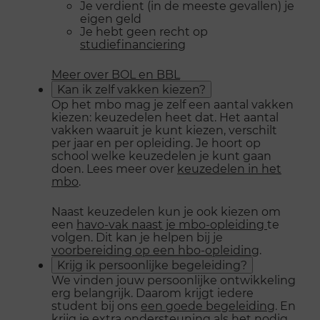
Je verdient (in de meeste gevallen) je
eigen geld
Je hebt geen recht op
studiefinanciering
Meer over BOL en BBL
Kan ik zelf vakken kiezen?
Op het mbo mag je zelf een aantal vakken
kiezen: keuzedelen heet dat. Het aantal
vakken waaruit je kunt kiezen, verschilt
per jaar en per opleiding. Je hoort op
school welke keuzedelen je kunt gaan
doen. Lees meer over
keuzedelen in het
mbo
.
Naast keuzedelen kun je ook kiezen om
een
havo-vak naast je mbo-opleiding
te
volgen. Dit kan je helpen bij je
voorbereiding op een hbo-opleiding
.
Krijg ik persoonlijke begeleiding?
We vinden jouw persoonlijke ontwikkeling
erg belangrijk. Daarom krijgt iedere
student bij ons
een goede begeleiding
. En
krijg je extra ondersteuning als het nodig