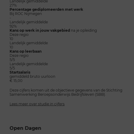
Landelijk gemiddelde
27%
Percentage gediplomeerden met werk
Bij ROC Nijmegen
-
Landelijk gemiddelde
92%
Kans op werk in jouw vakgebied
na je opleiding
Deze regio
10
Landelijk gemiddelde
10
Kans op leerbaan
Deze regio
5/5
Landelijk gemiddelde
5/5
Startsalaris
gemiddeld bruto uurloon
€ 15,00
Deze cijfers komen uit de objectieve gegevens van de Stichting
Samenwerking Beroepsonderwijs Bedrijfsleven (SBB).
Lees meer over studie in cijfers
Open Dagen