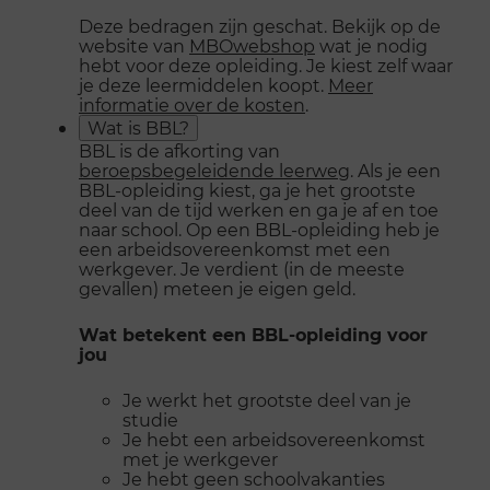
Deze bedragen zijn geschat. Bekijk op de
website van
MBOwebshop
wat je nodig
hebt voor deze opleiding. Je kiest zelf waar
je deze leermiddelen koopt.
Meer
informatie over de kosten
.
Wat is BBL?
BBL is de afkorting van
beroepsbegeleidende leerweg
. Als je een
BBL-opleiding kiest, ga je het grootste
deel van de tijd werken en ga je af en toe
naar school. Op een BBL-opleiding heb je
een arbeidsovereenkomst met een
werkgever. Je verdient (in de meeste
gevallen) meteen je eigen geld.
Wat betekent een BBL-opleiding voor
jou
Je werkt het grootste deel van je
studie
Je hebt een arbeidsovereenkomst
met je werkgever
Je hebt geen schoolvakanties