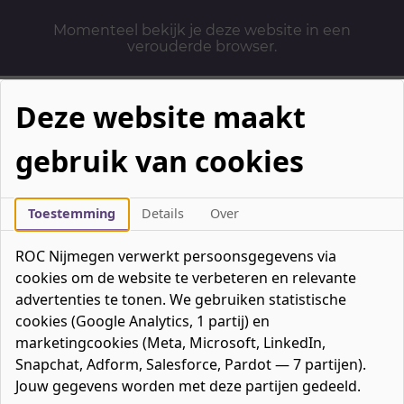
Momenteel bekijk je deze website in een
verouderde browser.
Deze website maakt
gebruik van cookies
Mbo-opleidingen
Werken & Leren
Toestemming
Details
Over
Mavo / havo / vwo
ROC Nijmegen verwerkt persoonsgegevens via
Contact
cookies om de website te verbeteren en relevante
Over ons
advertenties te tonen. We gebruiken statistische
cookies (Google Analytics, 1 partij) en
Bedrijven
marketingcookies (Meta, Microsoft, LinkedIn,
favorieten
Favorieten
0
Snapchat, Adform, Salesforce, Pardot — 7 partijen).
Mijn ROC
Jouw gegevens worden met deze partijen gedeeld.
Zoeken
Zoeken