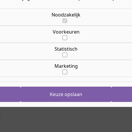
Le
Of v
Opl
Noodzakelijk
Ric
eutelen aan moderne auto’s?
specialist voertuigen en
Voorkeuren
Le
leer je alles over
Lee
e meetapparatuur.
Opl
Statistisch
24 
e krijgt en wat je na je
Cr
rder!
En
Marketing
Nij
Aanmelden
Ho
Keuze opslaan
g