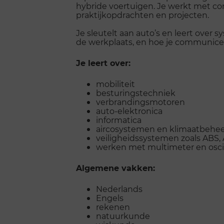
hybride voertuigen.
Je werkt met co
praktijkopdrachten en projecten.
Je sleutelt aan auto’s en leert over 
de werkplaats, en hoe je communice
Je leert over:
mobiliteit
besturingstechniek
verbrandingsmotoren
auto-elektronica
informatica
aircosystemen en klimaatbehee
veiligheidssystemen zoals ABS,
werken met multimeter en osci
Algemene vakken:
Nederlands
Engels
rekenen
natuurkunde