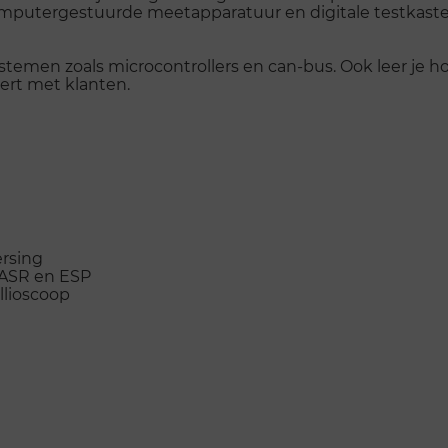
mputergestuurde meetapparatuur en digitale testkasten.
systemen zoals microcontrollers en can-bus. Ook leer je 
ert met klanten.
rsing
 ASR en ESP
llioscoop