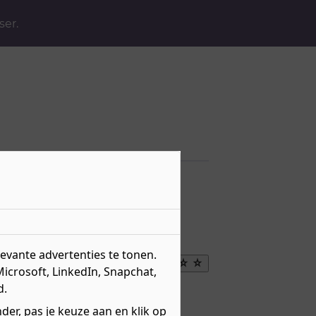
ser.
vante advertenties te tonen.
Maak
Microsoft, LinkedIn, Snapchat,
favoriet
d.
eau 4 - Middenkader
er, pas je keuze aan en klik op
r over
niveau 4