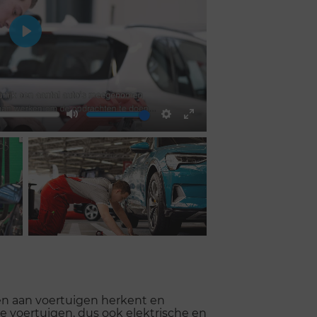
Play
Mute
Settings
Enter
fullscreen
en aan voertuigen herkent en
e voertuigen, dus ook elektrische en