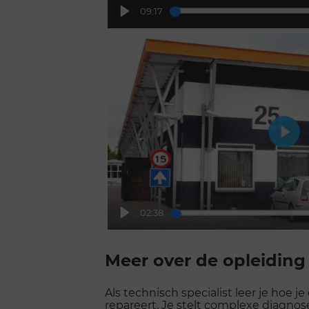
09:17
Play
Play
02:38
Play
Scroll
voorbij
Meer over de opleiding
galerij
Als technisch specialist leer je ho
repareert.
Je stelt complexe diagnose