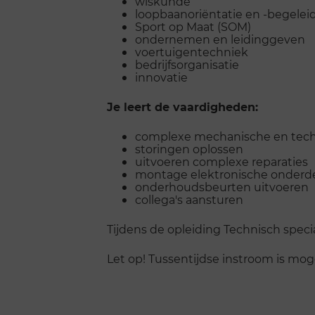
wiskunde
loopbaanoriëntatie en -begelei
Sport op Maat (SOM)
ondernemen en leidinggeven
voertuigentechniek
bedrijfsorganisatie
innovatie
Je leert de vaardigheden:
complexe mechanische en tec
storingen oplossen
uitvoeren complexe reparaties
montage elektronische onderd
onderhoudsbeurten uitvoeren
collega's aansturen
Tijdens de opleiding Technisch specia
Let op! Tussentijdse instroom is mo