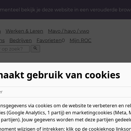
enteel bekijk je deze website in een verouderde brow
n
Werken & Leren
Mavo / havo / vwo
favorieten
ns
Bedrijven
Favorieten
0
Mijn ROC
Zoeken
maakt gebruik van cookies
niek, Transport en Logistiek
»
Autotechniek
»
mobiele werktuigen
er
sgegevens via cookies om de website te verbeteren en rele
ist
es (Google Analytics, 1 partij) en marketingcookies (Meta, 
 partijen). Jouw gegevens worden met deze partijen gedeel
biele
Niv
oment wijzigen of intrekken: klik op de cookieknop linksond
Mee