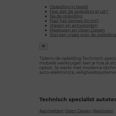
Opleiding in beeld
Hoe ziet de opleiding er uit?
Na de opleiding
Past het beroep bij mij?
Vragen en antwoorden
Meelopen en Open Dagen
Stel een vraag over de opleidin
Snel
naar
Tijdens de opleiding Technisch speci
menu
mobiele werktuigen leer je hoe je s
openen
oplost. Je werkt met moderne technol
auto-elektronica, veiligheidssystem
Technisch specialist autote
Aanmelden
Open Dagen
Meelopen