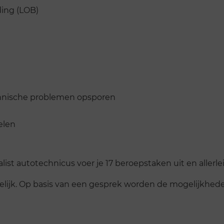
ding (LOB)
hnische problemen opsporen
elen
list autotechnicus voer je 17 beroepstaken uit en allerle
gelijk. Op basis van een gesprek worden de mogelijkhed