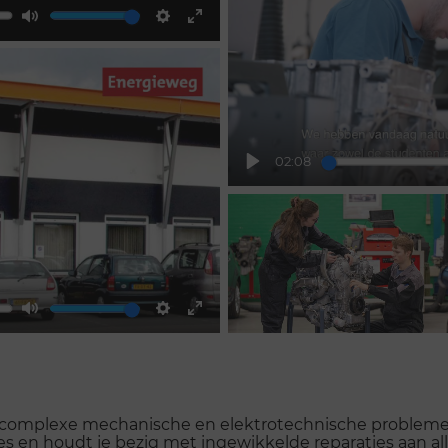
Mute
Settings
Enter
fullscreen
02:08
Play
Mute
Settings
Enter
fullscreen
e je complexe mechanische en elektrotechnische problem
s en houdt je bezig met ingewikkelde reparaties aan all