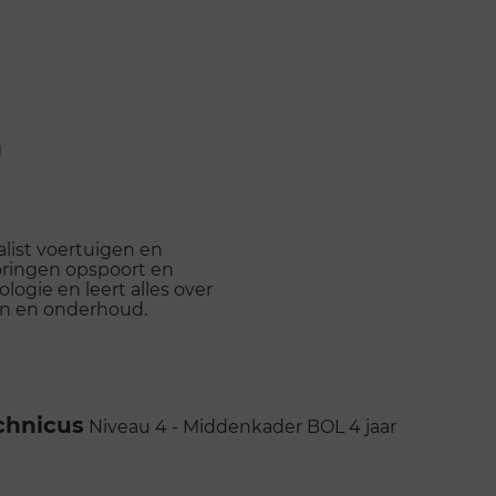
g
alist voertuigen en
toringen opspoort en
ogie en leert alles over
en en onderhoud.
chnicus
Niveau 4 - Middenkader
BOL
4 jaar