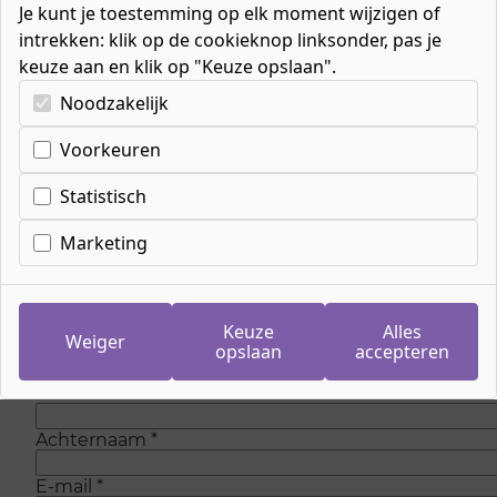
Je kunt je toestemming op elk moment wijzigen of
intrekken: klik op de cookieknop linksonder, pas je
keuze aan en klik op "Keuze opslaan".
Kies uw cookie-voorkeuren
Noodzakelijk
Cookie-instellingen
Voorkeuren
Inschrijven wachtlijst
meeloopdag
Statistisch
Marketing
Op dit moment zijn is er geen plaats meer om
mee te lopen bij de opleiding. Maar wees
gerust, we voegen regelmatig nieuwe plaatsen
toe. Laat je gegevens achter en we sturen je
Keuze
Alles
Weiger
eenmalig een e-mail als er weer plaats is.
opslaan
accepteren
Voornaam
*
Achternaam
*
E-mail
*