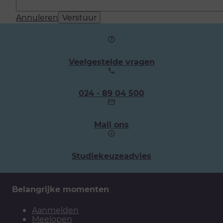
Annuleren
Verstuur
Veelgestelde vragen
Ons
024 - 89 04 500
telefoonnummer:
Mail ons
Studiekeuzeadvies
Belangrijke momenten
Aanmelden
Meelopen