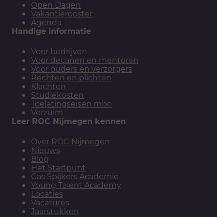
Open Dagen
Vakantierooster
Agenda
Handige informatie
Voor bedrijven
Voor decanen en mentoren
Voor ouders en verzorgers
Rechten en plichten
Klachten
Studiekosten
Toelatingseisen mbo
Verzuim
Leer ROC Nijmegen kennen
Over ROC Nijmegen
Nieuws
Blog
Het Startpunt
Cas Spijkers Academie
Young Talent Academy
Locaties
Vacatures
Jaarstukken