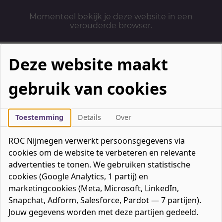
Momenteel bekijk je deze website in een
verouderde browser.
Deze website maakt
gebruik van cookies
Mbo-opleidingen
Werken & Leren
Toestemming
Details
Over
Mavo / havo / vwo
ROC Nijmegen verwerkt persoonsgegevens via
Contact
cookies om de website te verbeteren en relevante
Over ons
advertenties te tonen. We gebruiken statistische
cookies (Google Analytics, 1 partij) en
Bedrijven
marketingcookies (Meta, Microsoft, LinkedIn,
favorieten
Favorieten
0
Snapchat, Adform, Salesforce, Pardot — 7 partijen).
Mijn ROC
Jouw gegevens worden met deze partijen gedeeld.
Zoeken
Zoeken