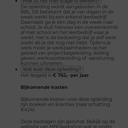
Hoe zit het met stage of werken?
De opleiding wordt aangeboden in de
BBL. Dit betekent dat je vier dagen in de
week werkt bij een erkend leerbedrijf.
Daarnaast ga je één dag in de week naar
school. Je sluit hiervoor een overeenkomst
af met school en het leerbedrijf waar je
werkt. Het is de bedoeling dat je zelf werk
zoekt als je dat nog niet hebt. Tijdens je
werk moet je werkzaamheden op het
gebied van projectbegeleiding, leiding
geven, werkvoorbereiding of -aansturing
kunnen uitvoeren.
Wat kost deze opleiding?
Het lesgeld is
€ 762,- per jaar
.
Bijkomende kosten
Bijkomende kosten voor deze opleiding
zijn boeken en licenties (naar schatting
€424)
Deze bedragen zijn geschat. Bekijk op de
website van
MBOwebshop
wat je nodig