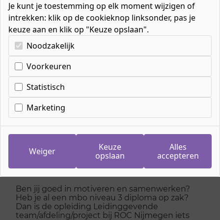
Je kunt je toestemming op elk moment wijzigen of
intrekken: klik op de cookieknop linksonder, pas je
keuze aan en klik op "Keuze opslaan".
Kies uw cookie-voorkeuren
Noodzakelijk
Home
»
Mbo-opleidingen
»
Beveiliging & Defensie
»
Beveiliging
»
Voorkeuren
Handhaving
»
Leidinggevende van een team/afdeling/project
Statistisch
Marketing
Leidinggevende van
een team/​afdeling/​
Keuze
Alles
Weiger
opslaan
accepteren
project
Ben jij goed in motiveren en samenwerken?
Heb je al een mbo niveau 3 diploma op zak?
Dan is de opleiding Leidinggevende
team/afdeling/project bij ROC Nijmegen iets