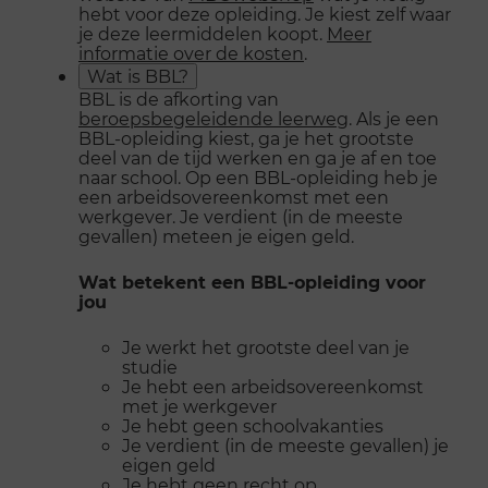
hebt voor deze opleiding. Je kiest zelf waar
je deze leermiddelen koopt.
Meer
informatie over de kosten
.
Wat is BBL?
BBL is de afkorting van
beroepsbegeleidende leerweg
. Als je een
BBL-opleiding kiest, ga je het grootste
deel van de tijd werken en ga je af en toe
naar school. Op een BBL-opleiding heb je
een arbeidsovereenkomst met een
werkgever. Je verdient (in de meeste
gevallen) meteen je eigen geld.
Wat betekent een BBL-opleiding voor
jou
Je werkt het grootste deel van je
studie
Je hebt een arbeidsovereenkomst
met je werkgever
Je hebt geen schoolvakanties
Je verdient (in de meeste gevallen) je
eigen geld
Je hebt geen recht op