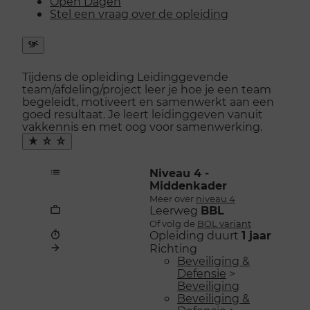
Open Dagen
Stel een vraag over de opleiding
Snel
naar
Tijdens de opleiding Leidinggevende
menu
team/afdeling/project leer je hoe je een team
openen
begeleidt, motiveert en samenwerkt aan een
goed resultaat. Je leert leidinggeven vanuit
vakkennis en met oog voor samenwerking.
Maak
favoriet
Niveau 4 -
Middenkader
Meer over
niveau 4
Leerweg
BBL
Of volg de
BOL variant
Opleiding duurt
1 jaar
Richting
Beveiliging &
Defensie
>
Beveiliging
Beveiliging &