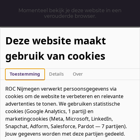
Momenteel bekijk je deze website in een
verouderde browser.
Deze website maakt
gebruik van cookies
Mbo-opleidingen
Werken & Leren
Toestemming
Details
Over
Mavo / havo / vwo
ROC Nijmegen verwerkt persoonsgegevens via
Contact
cookies om de website te verbeteren en relevante
Over ons
advertenties te tonen. We gebruiken statistische
cookies (Google Analytics, 1 partij) en
Bedrijven
marketingcookies (Meta, Microsoft, LinkedIn,
favorieten
Favorieten
0
Snapchat, Adform, Salesforce, Pardot — 7 partijen).
Mijn ROC
Jouw gegevens worden met deze partijen gedeeld.
Zoeken
Zoeken