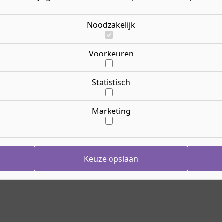
Mee
Le
Noodzakelijk
en hoe je machines en
Opl
ding Eerste monteur
Ric
e alles over metaal,
at aan de slag met echte
Voorkeuren
onderhoudt en repareert.
Le
Lee
Opl
n je krijgt en wat je na je
Statistisch
24 
verder en ontdek de
Cr
ica!
Tiv
Marketing
Arn
Ook 
Aanmelden
Keuze opslaan
Ho
g