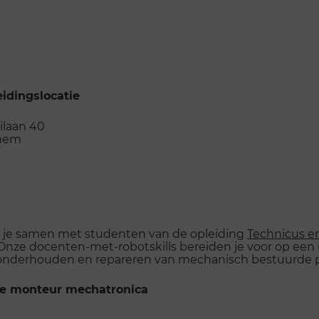
idingslocatie
lilaan 40
hem
 de opleidingslocatie
art je samen met studenten van de opleiding
Technicus e
. Onze docenten-met-robotskills bereiden je voor op een
n, onderhouden en repareren van mechanisch bestuurde 
te monteur mechatronica