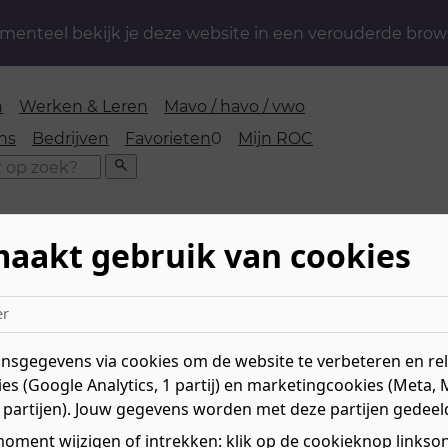
enteel bekijk je deze website in een verouderde brow
n
Werken & Leren
Mavo / havo / vwo
favorieten
ns
Bedrijven
Favorieten
0
Mijn ROC
Zoeken
maakt gebruik van cookies
 & Mechanica
»
Metaal & Mechatronica
»
Eerste monteur
er
kan de locatie in het 2e leerjaar wijzigingen.
sgegevens via cookies om de website te verbeteren en rele
es (Google Analytics, 1 partij) en marketingcookies (Meta, 
mechatronica
 partijen). Jouw gegevens worden met deze partijen gedeel
oment wijzigen of intrekken: klik op de cookieknop linksond
Niv