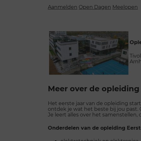
Aanmelden
Open Dagen
Meelopen
Ople
Tivo
Arn
Naar
Scroll
voorbij
Meer over de opleiding
galerij
Het eerste jaar van de opleiding st
ontdek je wat het beste bij jou past
Je leert alles over het samenstelle
Onderdelen van de opleiding Eers
elektrotechniek en elektronica