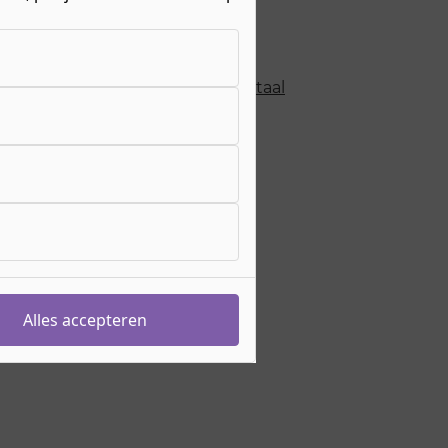
r over
niveau 3
erweg
BOL
eiding duurt
3 jaar
hting
Techniek & Mechatronica
>
Metaal
& Mechatronica
sgeld
€ 1511,- per jaar
s meer over de
bijkomende kosten
eiding begint op
augustus 2026
ebocode
25892
olilaan 40
hem
te volgen in
Nijmegen
Alles accepteren
e werkt het aanmelden?
Voorwaarden