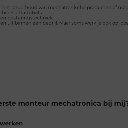
oor het onderhoud van mechatronische producten of mac
hines of lasrobots.
 en besturingstechniek.
n uit binnen een bedrijf. Maar soms werk je ook op locat
erste monteur mechatronica bij mij
 werken