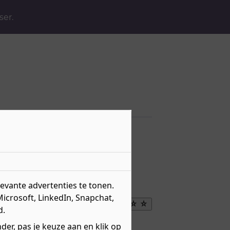
ser.
 mechatronica
vante advertenties te tonen.
Microsoft, LinkedIn, Snapchat,
Maak
d.
favoriet
er, pas je keuze aan en klik op
eau 3 - Vak