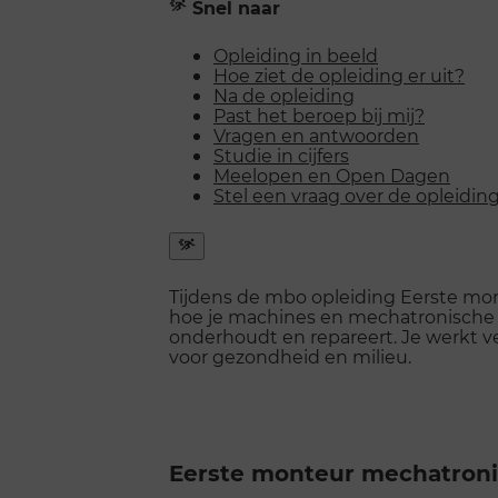
Snel naar
Opleiding in beeld
Hoe ziet de opleiding er uit?
Na de opleiding
Past het beroep bij mij?
Vragen en antwoorden
Studie in cijfers
Meelopen en Open Dagen
Stel een vraag over de opleidin
Snel
naar
Tijdens de mbo opleiding Eerste mon
menu
hoe je machines en mechatronische
openen
onderhoudt en repareert. Je werkt ve
voor gezondheid en milieu.
Eerste monteur mechatron