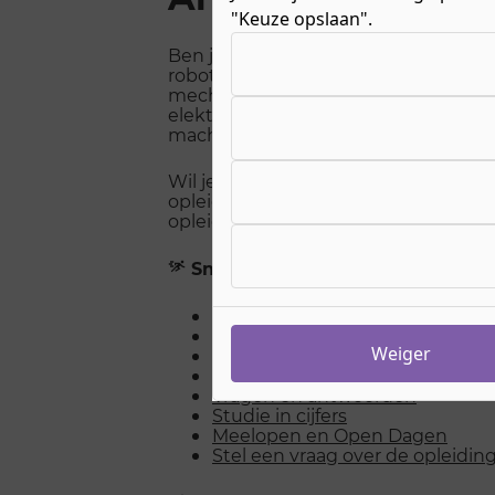
"Keuze opslaan".
Kies uw cookie-voorkeuren
Ben jij gek op techniek en wil je ler
robots bouwt? Tijdens de BOL-oplei
mechatronica bij ROC Nijmegen leer j
elektro en besturingstechniek. Je ga
machines en leert hoe je ze maakt, 
Wil je weten wat je leert, welke vakke
opleiding kunt doen? Lees dan snel 
opleiding Eerste monteur mechatron
Snel naar
Opleiding in beeld
Hoe ziet de opleiding er uit?
Weiger
Na de opleiding
Past het beroep bij mij?
Vragen en antwoorden
Studie in cijfers
Meelopen en Open Dagen
Stel een vraag over de opleidin