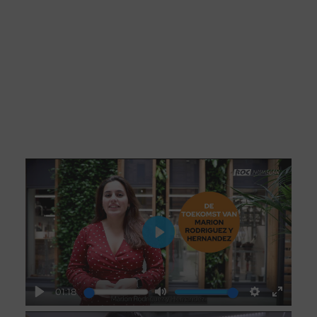
Naar de opleidingslocatie
Play
01:18
Play
Mute
Settings
Enter