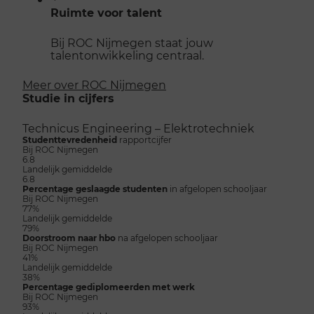
Ruimte voor talent
Bij ROC Nijmegen staat jouw
talentonwikkeling centraal.
Meer over ROC Nijmegen
Studie in cijfers
Technicus Engineering – Elektrotechniek
Studenttevredenheid
rapportcijfer
Bij ROC Nijmegen
6.8
Landelijk gemiddelde
6.8
Percentage geslaagde studenten
in afgelopen schooljaar
Bij ROC Nijmegen
77%
Landelijk gemiddelde
79%
Doorstroom naar hbo
na afgelopen schooljaar
Bij ROC Nijmegen
41%
Landelijk gemiddelde
38%
Percentage gediplomeerden met werk
Bij ROC Nijmegen
93%