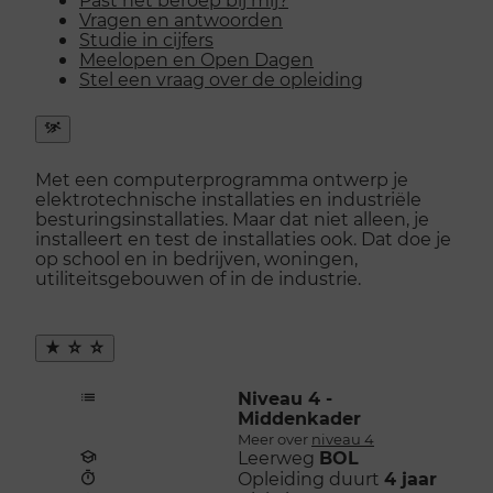
Vragen en antwoorden
Studie in cijfers
Meelopen en Open Dagen
Stel een vraag over de opleiding
Snel
naar
Met een computerprogramma ontwerp je
menu
elektrotechnische installaties en industriële
openen
besturingsinstallaties. Maar dat niet alleen, je
installeert en test de installaties ook. Dat doe je
op school en in bedrijven, woningen,
utiliteitsgebouwen of in de industrie.
Maak
favoriet
Niveau 4 -
Middenkader
Meer over
niveau 4
Leerweg
BOL
Opleiding duurt
4 jaar