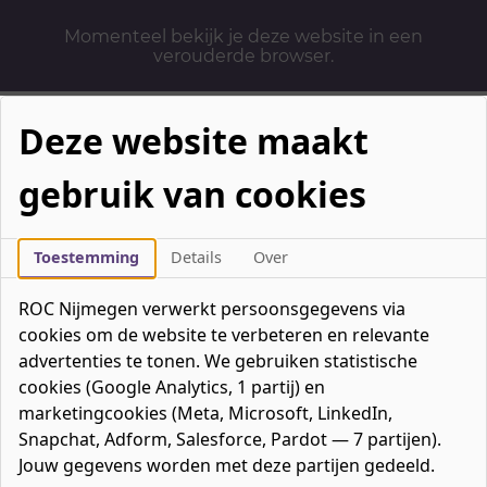
Momenteel bekijk je deze website in een
verouderde browser.
Deze website maakt
gebruik van cookies
Mbo-opleidingen
Werken & Leren
Toestemming
Details
Over
Mavo / havo / vwo
ROC Nijmegen verwerkt persoonsgegevens via
Contact
cookies om de website te verbeteren en relevante
Over ons
advertenties te tonen. We gebruiken statistische
cookies (Google Analytics, 1 partij) en
Bedrijven
marketingcookies (Meta, Microsoft, LinkedIn,
favorieten
Favorieten
0
Snapchat, Adform, Salesforce, Pardot — 7 partijen).
Mijn ROC
Jouw gegevens worden met deze partijen gedeeld.
Zoeken
Zoeken