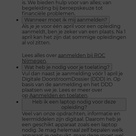
is. We bieden hulp voor van alles; van
begeleiding bij beroepskeuze tot
financiële problemen.
Wanneer moet ik mij aanmelden?
Als je je voor één april voor een opleiding
aanmeldt, ben je zeker van een plaats. Na 1
april kan het zijn dat sommige opleidingen
al vol zitten.
Lees alles over
aanmelden bij ROC
Nijmegen
.
Wat heb je nodig voor je toelating?
Vul dan naast je aanmelding vóór 1 april je
Digitale DoorstroomDossier (DDD) in. Op
basis van de aanmelding en het DDD
plaatsen we je. Lees er meer over
op
Aanmelden en toelaten
.
Heb ik een laptop nodig voor deze
opleiding?
Veel van onze opdrachten, informatie en
leermiddelen zijn digitaal. Daarom heb je
een geschikt apparaat zoals een laptop
nodig. Je mag helemaal zelf bepalen welk
apparaat je gebruikt, maar deze moet wel