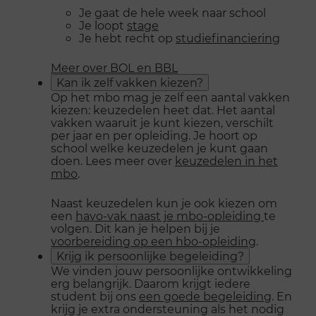
Je gaat de hele week naar school
Je loopt
stage
Je hebt recht op
studiefinanciering
Meer over BOL en BBL
Kan ik zelf vakken kiezen?
Op het mbo mag je zelf een aantal vakken
kiezen: keuzedelen heet dat. Het aantal
vakken waaruit je kunt kiezen, verschilt
per jaar en per opleiding. Je hoort op
school welke keuzedelen je kunt gaan
doen. Lees meer over
keuzedelen in het
mbo
.
Naast keuzedelen kun je ook kiezen om
een
havo-vak naast je mbo-opleiding
te
volgen. Dit kan je helpen bij je
voorbereiding op een hbo-opleiding
.
Krijg ik persoonlijke begeleiding?
We vinden jouw persoonlijke ontwikkeling
erg belangrijk. Daarom krijgt iedere
student bij ons
een goede begeleiding
. En
krijg je extra ondersteuning als het nodig