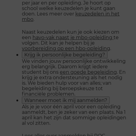
per jaar en per opleiding. Je hoort op
school welke keuzedelen je kunt gaan
doen. Lees meer over
keuzedelen in het
mbo
.
Naast keuzedelen kun je ook kiezen om
een
havo-vak naast je mbo-opleiding
te
volgen. Dit kan je helpen bij je
voorbereiding op een hbo-opleiding
.
Krijg ik persoonlijke begeleiding?
We vinden jouw persoonlijke ontwikkeling
erg belangrijk. Daarom krijgt iedere
student bij ons
een goede begeleiding
. En
krijg je extra ondersteuning als het nodig
is. We bieden hulp voor van alles; van
begeleiding bij beroepskeuze tot
financiële problemen.
Wanneer moet ik mij aanmelden?
Als je je voor één april voor een opleiding
aanmeldt, ben je zeker van een plaats. Na 1
april kan het zijn dat sommige opleidingen
al vol zitten.
Lees alles over
aanmelden bij ROC