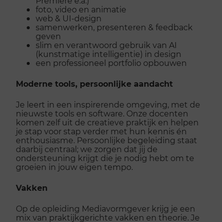
Premiere e.a.)
foto, video en animatie
web & UI-design
samenwerken, presenteren & feedback
geven
slim en verantwoord gebruik van AI
(kunstmatige intelligentie) in design
een professioneel portfolio opbouwen
Moderne tools, persoonlijke aandacht
Je leert in een inspirerende omgeving, met de
nieuwste tools en software. Onze docenten
komen zelf uit de creatieve praktijk en helpen
je stap voor stap verder met hun kennis én
enthousiasme. Persoonlijke begeleiding staat
daarbij centraal; we zorgen dat jij de
ondersteuning krijgt die je nodig hebt om te
groeien in jouw eigen tempo.
Vakken
Op de opleiding Mediavormgever krijg je een
mix van praktijkgerichte vakken en theorie. Je