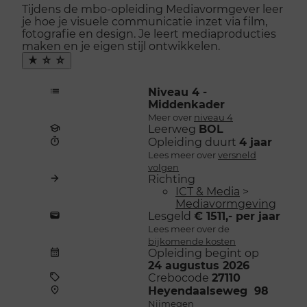
naar
Tijdens de mbo-opleiding Mediavormgever leer
menu
je hoe je visuele communicatie inzet via film,
openen
fotografie en design. Je leert mediaproducties
maken en je eigen stijl ontwikkelen.
Maak
favoriet
Niveau 4 -
Middenkader
Meer over
niveau 4
Leerweg
BOL
Opleiding duurt
4 jaar
Lees meer over
versneld
volgen
Richting
ICT & Media
>
Mediavormgeving
Lesgeld
€ 1511,- per jaar
Lees meer over de
bijkomende kosten
Opleiding begint op
24 augustus 2026
Crebocode
27110
Heyendaalseweg 98
Nijmegen