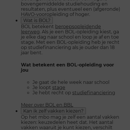
bovengemiddelde studiehouding en
resultaten, plus eventueel een (afgeronde)
HAVO-vooropleiding of hoger.
Wat is BOL?
BOL betekent
beroepsopleidende
leerweg
. Als je een BOL-opleiding kiest, ga
je elke dag naar school en loop je af en toe
stage. Met een BOL-opleiding heb je recht
op studiefinanciering als je ouder dan 18
jaar bent.
Wat betekent een BOL-opleiding voor
jou
Je gaat de hele week naar school
Je loopt
stage
Je hebt recht op
studiefinanciering
Meer over BOL en BBL
Kan ik zelf vakken kiezen?
Op het mbo mag je zelf een aantal vakken
kiezen: keuzedelen heet dat. Het aantal
vakken waaruit je kunt kiezen, verschilt