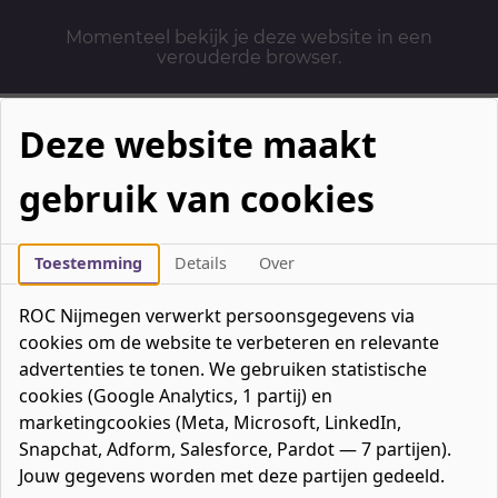
Momenteel bekijk je deze website in een
verouderde browser.
Deze website maakt
gebruik van cookies
Mbo-opleidingen
Werken & Leren
Toestemming
Details
Over
Mavo / havo / vwo
ROC Nijmegen verwerkt persoonsgegevens via
Contact
cookies om de website te verbeteren en relevante
Over ons
advertenties te tonen. We gebruiken statistische
cookies (Google Analytics, 1 partij) en
Bedrijven
marketingcookies (Meta, Microsoft, LinkedIn,
favorieten
Favorieten
0
Snapchat, Adform, Salesforce, Pardot — 7 partijen).
Mijn ROC
Jouw gegevens worden met deze partijen gedeeld.
Zoeken
Zoeken