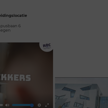
idingslocatie
pusbaan 6
megen
 de opleidingslocatie