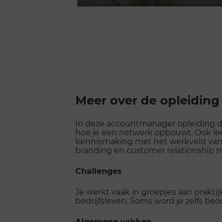
Play
Scroll
voorbij
Meer over de opleiding
galerij
In deze accountmanager opleiding dra
hoe je een netwerk opbouwt. Ook leer
kennismaking met het werkveld van 
branding en customer relationship
Challenges
Je werkt vaak in groepjes aan prakt
bedrijfsleven. Soms word je zelfs be
Algemene vakken