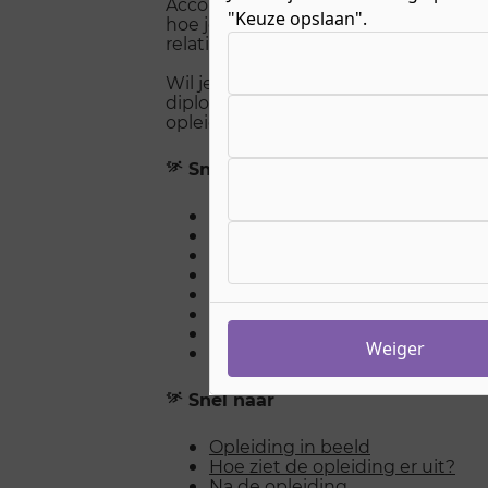
Accountmanager bij ROC Nijmegen ech
"Keuze opslaan".
hoe je producten en diensten verkoo
Kies uw cookie-voorkeuren
relaties opbouwt.
Wil je weten wat je leert, welke vakke
diploma kunt doen? Lees dan snel v
opleiding Junior Accountmanager!
Snel naar
Opleiding in beeld
Hoe ziet de opleiding er uit?
Na de opleiding
Past het beroep bij mij?
Vragen en antwoorden
Studie in cijfers
Meelopen en Open Dagen
Weiger
Stel een vraag over de opleidin
Snel naar
Opleiding in beeld
Hoe ziet de opleiding er uit?
Na de opleiding