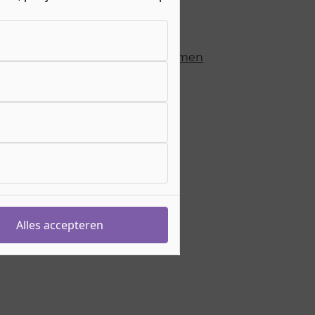
eiding duurt
3 jaar
hting
Zakelijke dienstverlening
>
Marketing & Events
Commercie, Retail & Ondernemen
>
Commercie
sgeld
€ 1511,- per jaar
s meer over de
bijkomende kosten
eiding begint op
augustus 2026
ebocode
25877
mpusbaan 6
megen
e werkt het aanmelden?
Alles accepteren
Voorwaarden