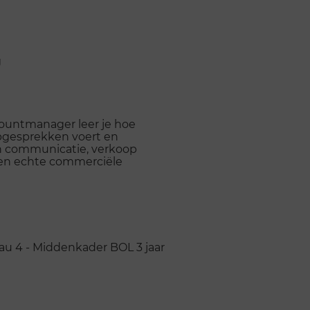
g
countmanager leer je hoe
opgesprekken voert en
s in communicatie, verkoop
t een echte commerciële
au 4 - Middenkader
BOL
3 jaar