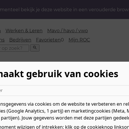
enteel bekijk je deze website in een verouderde brow
n
Werken & Leren
Mavo / havo / vwo
favorieten
ns
Bedrijven
Favorieten
0
Mijn ROC
Zoeken
maakt gebruik van cookies
 & Ondernemerschap
»
Commercie
»
Junior accountman
er
anager
sgegevens via cookies om de website te verbeteren en rele
es (Google Analytics, 1 partij) en marketingcookies (Meta, 
Niv
 partijen). Jouw gegevens worden met deze partijen gedeel
t zichzelf haalt en houdt
Mee
leiding Junior
Le
oment wijzigen of intrekken: klik op de cookieknop linksond