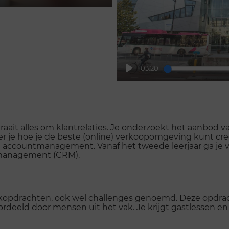
Mute
Settings
Enter
fullscreen
03:20
Play
ait alles om klantrelaties. Je onderzoekt het aanbod van
 je hoe je de beste (online) verkoopomgeving kunt creër
accountmanagement. Vanaf het tweede leerjaar ga je v
 management (CRM).
ijkopdrachten, ook wel challenges genoemd. Deze opdra
oordeeld door mensen uit het vak. Je krijgt gastlessen e