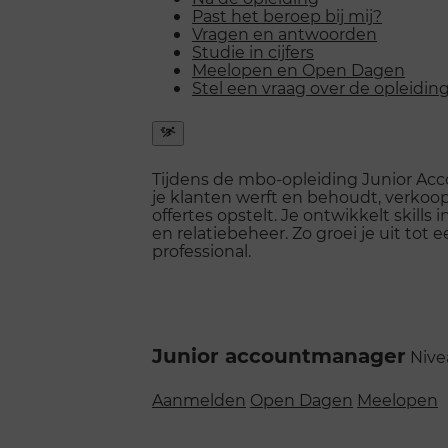
Past het beroep bij mij?
Vragen en antwoorden
Studie in cijfers
Meelopen en Open Dagen
Stel een vraag over de opleidin
Snel
naar
Tijdens de mbo-opleiding Junior Ac
menu
je klanten werft en behoudt, verko
openen
offertes opstelt. Je ontwikkelt skill
en relatiebeheer. Zo groei je uit to
professional.
Junior accountmanager
Nive
Aanmelden
Open Dagen
Meelopen