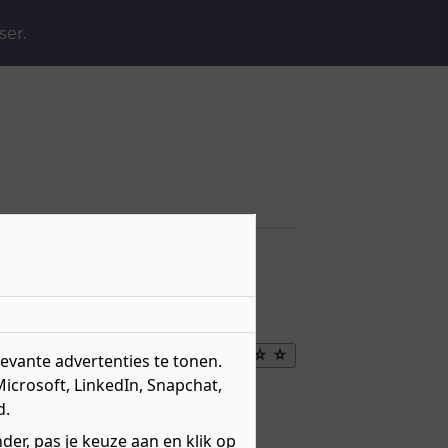
ser.
ager
Maak
vante advertenties te tonen.
favoriet
Microsoft, LinkedIn, Snapchat,
eau 4 - Middenkader
d.
r over
niveau 4
erweg
BOL
er, pas je keuze aan en klik op