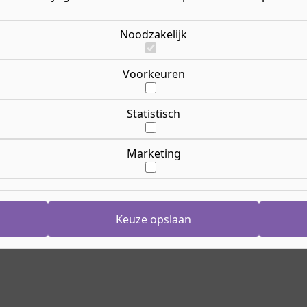
t iets voor jou! Je leert
Opl
pt, klanten helpt én
Ric
Noodzakelijk
n je krijgt en wat je na je
erder en ontdek de
Voorkeuren
Le
Lee
Opl
Statistisch
24 
Cr
Ca
Marketing
Nij
Aanmelden
Ho
Keuze opslaan
g