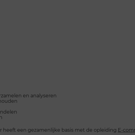
erzamelen en analyseren
ehouden
andelen
en
 heeft een gezamenlijke basis met de opleiding
E-comm