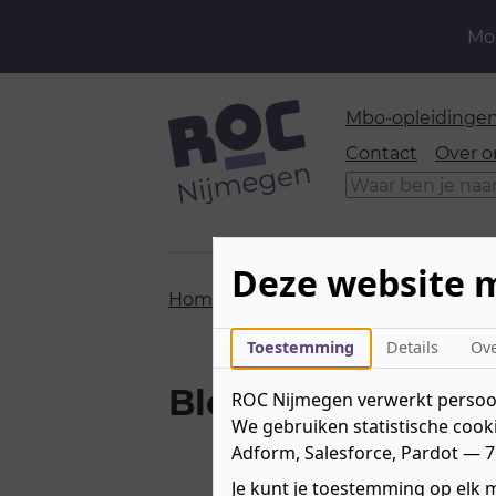
Mom
Mbo-opleidinge
Contact
Over o
Zoeken
Deze website 
Home
»
Blog
»
Blogs door relatiebeh
Toestemming
Details
Ov
Blogs door relat
ROC Nijmegen verwerkt persoon
We gebruiken statistische cooki
Adform, Salesforce, Pardot — 7
Je kunt je toestemming op elk m