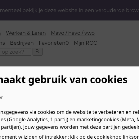
enteel bekijk je deze website in een verouderde brow
n
Werken & Leren
Mavo / havo / vwo
favorieten
ns
Bedrijven
Favorieten
0
Mijn ROC
Zoeken
maakt gebruik van cookies
eerders
er
iebeheerders
sgegevens via cookies om de website te verbeteren en rele
es (Google Analytics, 1 partij) en marketingcookies (Meta, 
 partijen). Jouw gegevens worden met deze partijen gedeel
oment wijzigen of intrekken: klik op de cookieknop linksond