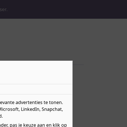
ser.
vante advertenties te tonen.
Microsoft, LinkedIn, Snapchat,
d.
er, pas je keuze aan en klik op