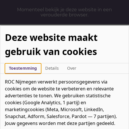
Momenteel bekijk je deze website in een
verouderde browser.
Deze website maakt
gebruik van cookies
Mbo-opleidingen
Werken & Leren
Toestemming
Details
Over
Mavo / havo / vwo
ROC Nijmegen verwerkt persoonsgegevens via
Contact
cookies om de website te verbeteren en relevante
Over ons
advertenties te tonen. We gebruiken statistische
cookies (Google Analytics, 1 partij) en
Bedrijven
marketingcookies (Meta, Microsoft, LinkedIn,
favorieten
Favorieten
0
Snapchat, Adform, Salesforce, Pardot — 7 partijen).
Mijn ROC
Jouw gegevens worden met deze partijen gedeeld.
Zoeken
Zoeken