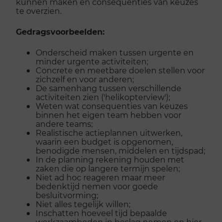
kunnen maken en consequenties van keuzes
te overzien.
Gedragsvoorbeelden:
Onderscheid maken tussen urgente en
minder urgente activiteiten;
Concrete en meetbare doelen stellen voor
zichzelf en voor anderen;
De samenhang tussen verschillende
activiteiten zien ('helikopterview');
Weten wat consequenties van keuzes
binnen het eigen team hebben voor
andere teams;
Realistische actieplannen uitwerken,
waarin een budget is opgenomen,
benodigde mensen, middelen en tijdspad;
In de planning rekening houden met
zaken die op langere termijn spelen;
Niet ad hoc reageren maar meer
bedenktijd nemen voor goede
besluitvorming;
Niet alles tegelijk willen;
Inschatten hoeveel tijd bepaalde
werkzaamheden in beslag nemen en hier