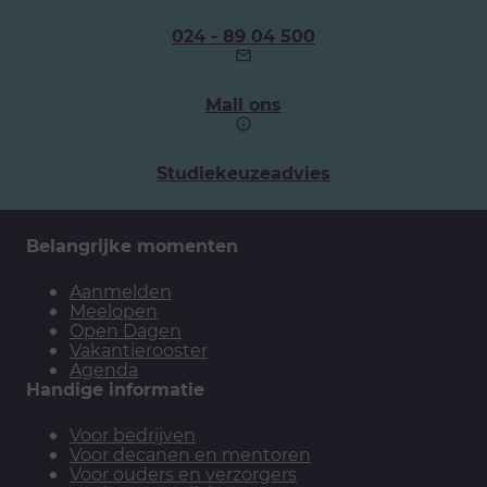
Ons
024 - 89 04 500
telefoonnummer:
Mail ons
Studiekeuzeadvies
Belangrijke momenten
Aanmelden
Meelopen
Open Dagen
Vakantierooster
Agenda
Handige informatie
Voor bedrijven
Voor decanen en mentoren
Voor ouders en verzorgers