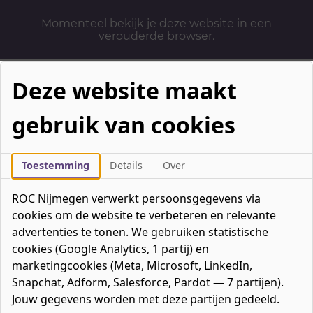
Momenteel bekijk je deze website in een
verouderde browser.
Deze website maakt
gebruik van cookies
Mbo-opleidingen
Werken & Leren
Toestemming
Details
Over
Mavo / havo / vwo
ROC Nijmegen verwerkt persoonsgegevens via
Contact
cookies om de website te verbeteren en relevante
Over ons
advertenties te tonen. We gebruiken statistische
cookies (Google Analytics, 1 partij) en
Bedrijven
marketingcookies (Meta, Microsoft, LinkedIn,
favorieten
Favorieten
0
Snapchat, Adform, Salesforce, Pardot — 7 partijen).
Mijn ROC
Jouw gegevens worden met deze partijen gedeeld.
Zoeken
Zoeken