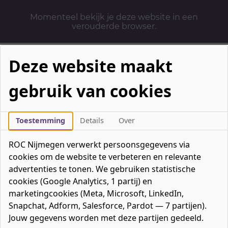
Momenteel bekijk je deze website in een
verouderde browser.
Deze website maakt
gebruik van cookies
Mbo-opleidingen
Werken & Leren
Toestemming
Details
Over
Mavo / havo / vwo
ROC Nijmegen verwerkt persoonsgegevens via
Contact
cookies om de website te verbeteren en relevante
Over ons
advertenties te tonen. We gebruiken statistische
cookies (Google Analytics, 1 partij) en
Bedrijven
marketingcookies (Meta, Microsoft, LinkedIn,
favorieten
Favorieten
0
Snapchat, Adform, Salesforce, Pardot — 7 partijen).
Mijn ROC
Jouw gegevens worden met deze partijen gedeeld.
Zoeken
Zoeken