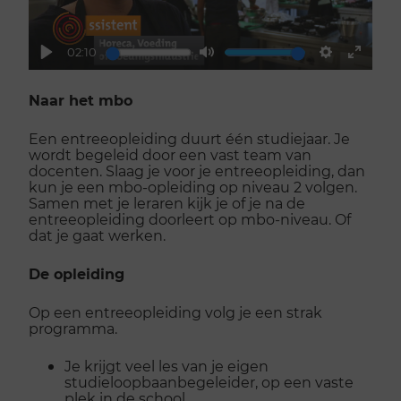
02:10
Play
Mute
Settings
Enter
fullsc
Naar het mbo
Een entreeopleiding duurt één studiejaar. Je
wordt begeleid door een vast team van
docenten. Slaag je voor je entreeopleiding, dan
kun je een mbo-opleiding op niveau 2 volgen.
Samen met je leraren kijk je of je na de
entreeopleiding doorleert op mbo-niveau. Of
dat je gaat werken.
De opleiding
Op een entreeopleiding volg je een strak
programma.
Je krijgt veel les van je eigen
studieloopbaanbegeleider, op een vaste
plek in de school