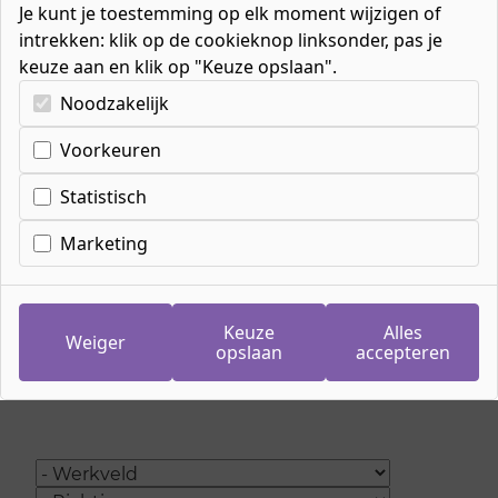
Je kunt je toestemming op elk moment wijzigen of
intrekken: klik op de cookieknop linksonder, pas je
keuze aan en klik op "Keuze opslaan".
Kies uw cookie-voorkeuren
Noodzakelijk
Home
»
Mbo-opleidingen
»
Entreeopleidingen
Voorkeuren
Statistisch
Entreeopleidingen
Marketing
Ben je 16 jaar of ouder en heb je nog geen
diploma? Maar heb je álles in huis voor een
mbo-opleiding? Dan is een entreeopleiding
Keuze
Alles
jouw springplank naar het mbo. De meeste
Weiger
opslaan
accepteren
entreeopleidingen starten zowel in september
als in februari.
Categories
Richting