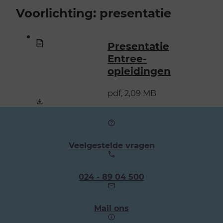
Voorlichting: presentatie
Presentatie
Entree-
opleidingen
pdf, 2,09 MB
Veelgestelde vragen
Ons
024 - 89 04 500
telefoonnummer:
Mail ons