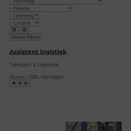
Niveau
Leerweg
Plaats
Opleidingen
weergeven
Toon
Toon
Reset filters
als:
als
als
grid
lijst
Assistent logistiek
Transport & Logistiek
Niveau 1
BBL
Nijmegen
Maak
favoriet