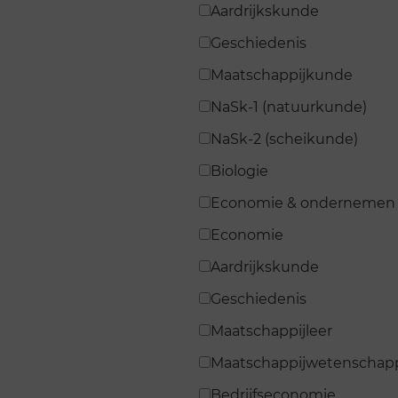
Aardrijkskunde
Geschiedenis
Maatschappijkunde
NaSk-1 (natuurkunde)
NaSk-2 (scheikunde)
Biologie
Economie & ondernemen
Economie
Aardrijkskunde
Geschiedenis
Maatschappijleer
Maatschappijwetenschap
Bedrijfseconomie