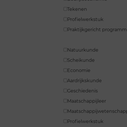
Tekenen
Profielwerkstuk
Praktijkgericht programm
Natuurkunde
Scheikunde
Economie
Aardrijkskunde
Geschiedenis
Maatschappijleer
Maatschappijwetenschap
Profielwerkstuk