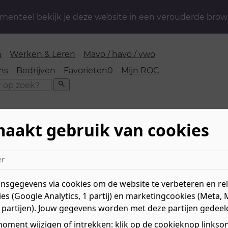
enteel bekijk je deze website in een verouderde brow
n
Werken & Leren
Mavo / havo / vwo
favorieten
ns
Bedrijven
Favorieten
0
Mijn ROC
Zoeken
maakt gebruik van cookies
n voor mavo, havo, vwo
er
vavo
sgegevens via cookies om de website te verbeteren en rele
es (Google Analytics, 1 partij) en marketingcookies (Meta, 
 partijen). Jouw gegevens worden met deze partijen gedeel
r mavo, havo of vwo bij vavo ROC Nijmegen.
oment wijzigen of intrekken: klik op de cookieknop linksond