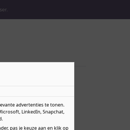
ser.
vante advertenties te tonen.
Microsoft, LinkedIn, Snapchat,
d.
er, pas je keuze aan en klik op