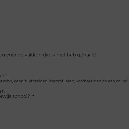
ven voor de vakken die ik niet heb gehaald
kken
het mbo, kennis uitbreiden, herprofileren, voorbereiden op een coll
gen
rwijs school?
*