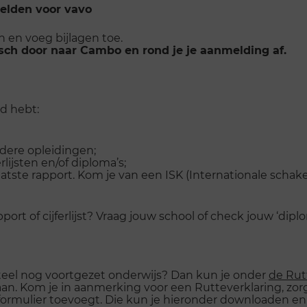
elden voor vavo
n en voeg bijlagen toe.
sch door naar Cambo en rond je je aanmelding af.
d hebt:
rdere opleidingen;
ijsten en/of diploma’s;
tste rapport. Kom je van een ISK (Internationale schakelkl
ort of cijferlijst? Vraag jouw school of check jouw ‘dip
nteel nog voortgezet onderwijs? Dan kun je onder
de Rut
an. Kom je in aanmerking voor een Rutteverklaring, zor
ormulier toevoegt. Die kun je hieronder downloaden en 