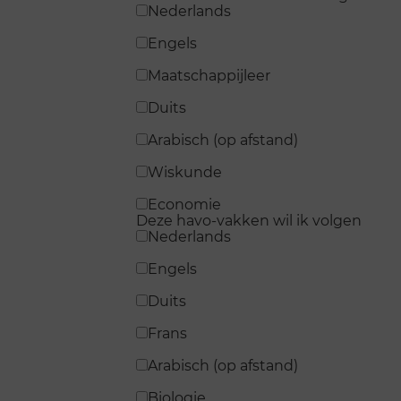
Nederlands
Engels
Maatschappijleer
Duits
Arabisch (op afstand)
Wiskunde
Economie
Deze havo-vakken wil ik volgen
Nederlands
Engels
Duits
Frans
Arabisch (op afstand)
Biologie