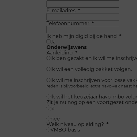
E-mailadres
*
Telefoonnummer
*
Ik heb mijn digid bij de hand
*
Ja
Onderwijswens
Aanleiding
*
Ik ben gezakt en ik wil me inschrij
Ik wil een volledig pakket volgen.
Ik wil me inschrijven voor losse va
reden is bijvoorbeeld: extra havo-vak naast 
Ik wil het keuzejaar havo-mbo vol
Zit je nu nog op een voortgezet onde
ja
nee
Welk niveau opleiding?
*
VMBO-basis