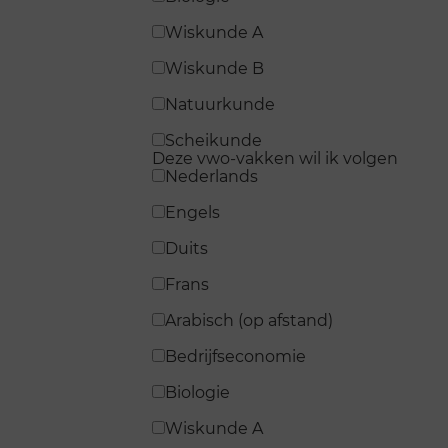
Wiskunde A
Wiskunde B
Natuurkunde
Scheikunde
Deze vwo-vakken wil ik volgen
Nederlands
Engels
Duits
Frans
Arabisch (op afstand)
Bedrijfseconomie
Biologie
Wiskunde A