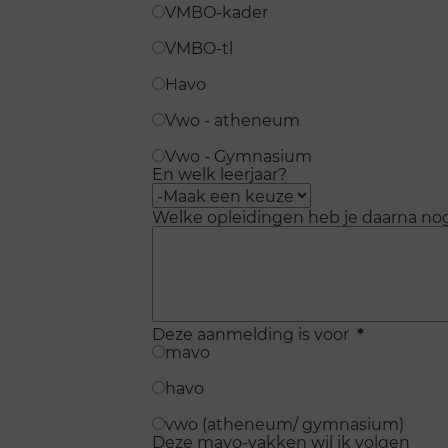
VMBO-kader
VMBO-tl
Havo
Vwo - atheneum
Vwo - Gymnasium
En welk leerjaar?
Welke opleidingen heb je daarna n
Deze aanmelding is voor
*
mavo
havo
vwo (atheneum/ gymnasium)
Deze mavo-vakken wil ik volgen