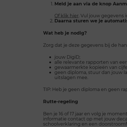
Meld je aan via de knop Aanm
Of klik hier
. Vul jouw gegevens i
Daarna sturen we je automati
Wat heb je nodig?
Zorg dat je deze gegevens bij de han
jouw DigiD;
alle relevante rapporten van ee
gewaarmerkte kopieën van cijferl
geen diploma, stuur dan jouw laa
uitslagen mee.
TIP: Heb je geen diploma en geen rapp
Rutte-regeling
Ben je 16 of 17 jaar en volg je mome
informatie contact op met jouw deca
schoolverklaring en een doorstroomf