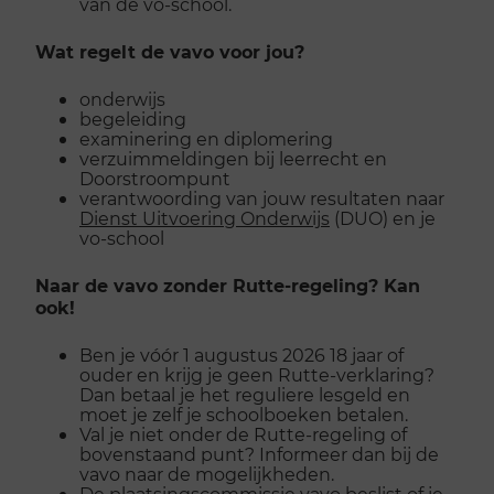
van de vo-school.
Wat regelt de vavo voor jou?
onderwijs
begeleiding
examinering en diplomering
verzuimmeldingen bij leerrecht en
Doorstroompunt
verantwoording van jouw resultaten naar
Dienst Uitvoering Onderwijs
(DUO) en je
vo-school
Naar de vavo zonder Rutte-regeling? Kan
ook!
Ben je vóór 1 augustus 2026 18 jaar of
ouder en krijg je geen Rutte-verklaring?
Dan betaal je het reguliere lesgeld en
moet je zelf je schoolboeken betalen.
Val je niet onder de Rutte-regeling of
bovenstaand punt? Informeer dan bij de
vavo naar de mogelijkheden.
De plaatsingscommissie vavo beslist of je