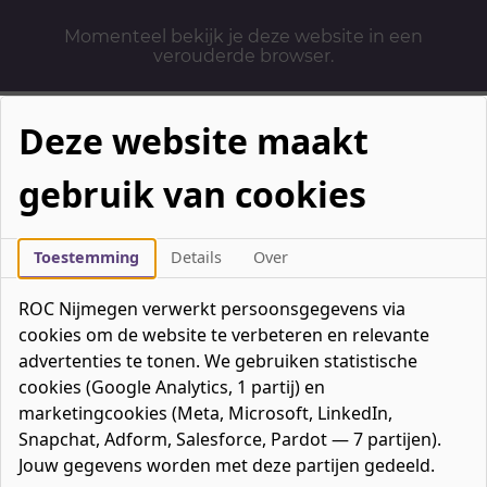
Momenteel bekijk je deze website in een
verouderde browser.
Deze website maakt
gebruik van cookies
Mbo-opleidingen
Werken & Leren
Toestemming
Details
Over
Mavo / havo / vwo
ROC Nijmegen verwerkt persoonsgegevens via
Contact
cookies om de website te verbeteren en relevante
Over ons
advertenties te tonen. We gebruiken statistische
cookies (Google Analytics, 1 partij) en
Bedrijven
marketingcookies (Meta, Microsoft, LinkedIn,
favorieten
Favorieten
0
Snapchat, Adform, Salesforce, Pardot — 7 partijen).
Mijn ROC
Jouw gegevens worden met deze partijen gedeeld.
Zoeken
Zoeken