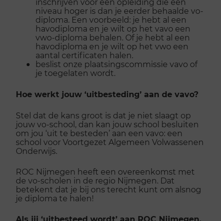
inschrijven voor een opleiding die een
niveau hoger is dan je eerder behaalde vo-
diploma. Een voorbeeld: je hebt al een
havodiploma en je wilt op het vavo een
vwo-diploma behalen. Of je hebt al een
havodiploma en je wilt op het vwo een
aantal certificaten halen.
beslist onze plaatsingscommissie vavo of
je toegelaten wordt.
Hoe werkt jouw ‘uitbesteding’ aan de vavo?
Stel dat de kans groot is dat je niet slaagt op
jouw vo-school, dan kan jouw school besluiten
om jou ‘uit te besteden’ aan een vavo: een
school voor Voortgezet Algemeen Volwassenen
Onderwijs.
ROC Nijmegen heeft een overeenkomst met
de vo-scholen in de regio Nijmegen. Dat
betekent dat je bij ons terecht kunt om alsnog
je diploma te halen!
Als jij ‘uitbesteed wordt’ aan ROC Nijmegen,