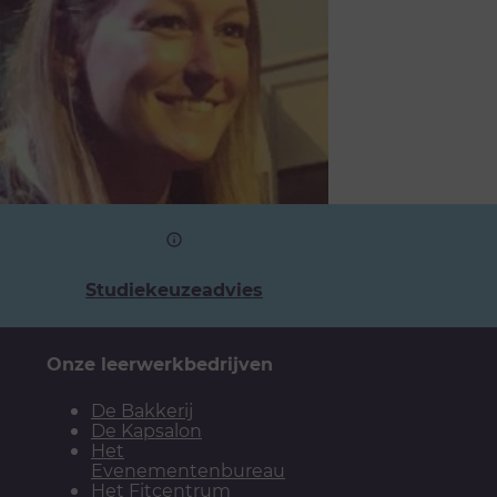
Studiekeuzeadvies
Onze leerwerkbedrijven
De Bakkerij
De Kapsalon
Het
Evenementenbureau
Het Fitcentrum