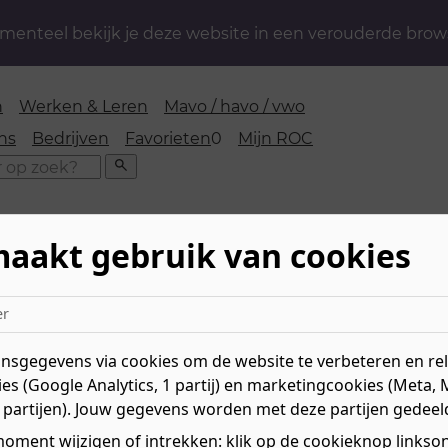
enteel bekijk je deze website in een verouderde brow
n
Werken & Leren
Mavo / havo / vwo
favorieten
ns
Bedrijven
Favorieten
0
Mijn ROC
Zoeken
maakt gebruik van cookies
 naar hbo
er
n mbo naar hbo
sgegevens via cookies om de website te verbeteren en rele
es (Google Analytics, 1 partij) en marketingcookies (Meta, 
 partijen). Jouw gegevens worden met deze partijen gedeel
halen op het hbo
oment wijzigen of intrekken: klik op de cookieknop linksond