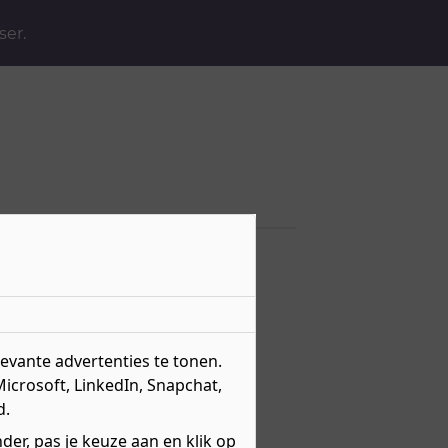
ser.
vante advertenties te tonen.
Microsoft, LinkedIn, Snapchat,
d.
er, pas je keuze aan en klik op