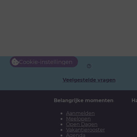
Cookie-instellingen
Veelgestelde vragen
Belangrijke momenten
H
Aanmelden
Meelopen
Open Dagen
Vakantierooster
Agenda