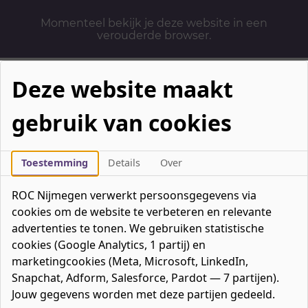
Momenteel bekijk je deze website in een
verouderde browser.
Deze website maakt
gebruik van cookies
Mbo-opleidingen
Werken & Leren
Toestemming
Details
Over
Mavo / havo / vwo
ROC Nijmegen verwerkt persoonsgegevens via
Contact
cookies om de website te verbeteren en relevante
Over ons
advertenties te tonen. We gebruiken statistische
cookies (Google Analytics, 1 partij) en
Bedrijven
marketingcookies (Meta, Microsoft, LinkedIn,
favorieten
Favorieten
0
Snapchat, Adform, Salesforce, Pardot — 7 partijen).
Mijn ROC
Jouw gegevens worden met deze partijen gedeeld.
Zoeken
Zoeken