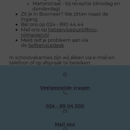
Marterstraat - bij receptie (dinsdag en
donderdag)
Zit je In Boxmeer? We zitten naast de
ingang
Bel ons op 024 - 890 44 44
Mail ons op
hetservicepunt@roc-
nijmegen.nl
Meld zelf je probleem aan via
de
Selfservicedesk
In schoolvakanties zijn wij alleen via e-mail en
telefoon of op afspraak te bereiken.
Veelgestelde vragen
Ons
024 - 89 04 500
telefoonnummer:
Mail ons