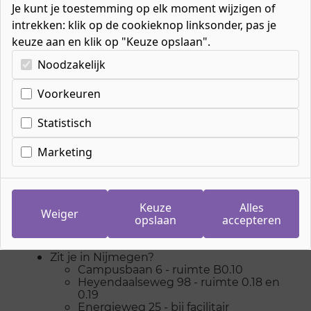
Je kunt je toestemming op elk moment wijzigen of
intrekken: klik op de cookieknop linksonder, pas je
keuze aan en klik op "Keuze opslaan".
Kies uw cookie-voorkeuren
Noodzakelijk
Home
»
Help
»
Hulp voor studenten
Voorkeuren
Statistisch
Hulp voor studenten
Marketing
Voor hulp en ondersteuning hebben we Het
Servicepunt.
Keuze
Alles
Weiger
Wij zijn bereikbaar van maandag tot en met
opslaan
accepteren
vrijdag van 8.00 tot 16.30 uur
Zit je in Nijmegen?
Campusbaan 6 - ruimte B0.10
Heyendaalseweg 98 - ruimte 0.18 en
0.19
Energieweg 25 - bij facilitair