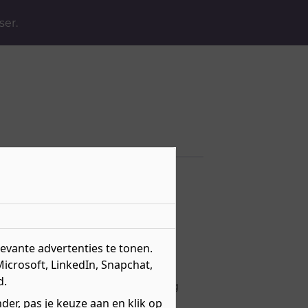
ser.
vante advertenties te tonen.
Microsoft, LinkedIn, Snapchat,
d.
ls je juist extra uitdaging nodig
er, pas je keuze aan en klik op