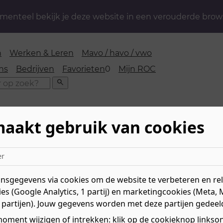
enteel bekijk je deze website in een verouderde brow
n
Werken & Leren
Mavo / havo / vwo
favorieten
ns
Bedrijven
Favorieten
0
Mijn ROC
Zoeken
maakt gebruik van cookies
er
sgegevens via cookies om de website te verbeteren en rele
es (Google Analytics, 1 partij) en marketingcookies (Meta, 
 partijen). Jouw gegevens worden met deze partijen gedeel
reen mee kan doen. Als je wat extra hulp nodig hebt óf a
oment wijzigen of intrekken: klik op de cookieknop linksond