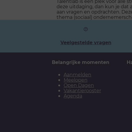
Talentlab is een plek voor álle
deze uitdaging, dan kun je dat
aan vragen en opdrachten. Deze 
thema (sociaal) ondernemerscha
Veelgestelde vragen
Belangrijke momenten
H
Aanmelden
Meelopen
Open Dagen
Vakantierooster
Agenda