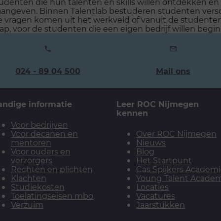
 studenten die hun talenten en skills willen ontdekken e
 aangeven. Binnen Talentlab bestuderen studenten ver
vragen komen uit het werkveld of vanuit de studenten z
p, voor de studenten die een eigen bedrijf willen begi
Ons
024 - 89 04 500
Mail ons
telefoonnummer:
andige informatie
Leer ROC Nijmegen
kennen
Voor bedrijven
Voor decanen en
Over ROC Nijmegen
mentoren
Nieuws
Voor ouders en
Blog
verzorgers
Het Startpunt
Rechten en plichten
Cas Spijkers Academ
Klachten
Young Talent Acade
Studiekosten
Locaties
Toelatingseisen mbo
Vacatures
Verzuim
Jaarstukken