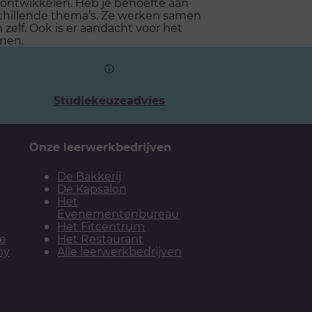
n ontwikkelen. Heb je behoefte aan
schillende thema’s. Ze werken samen
elf. Ook is er aandacht voor het
nnen.
Studiekeuzeadvies
Onze leerwerkbedrijven
De Bakkerij
De Kapsalon
Het
Evenementenbureau
Het Fitcentrum
ie
Het Restaurant
my
Alle leerwerkbedrijven